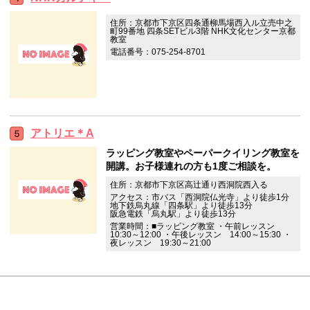
住所：京都市下京区四条通柳馬場西入ル立売中之
町99番地 四条SETビル3階 NHK文化センター京都
教室
電話番号：075-254-8701
アトリエ＊A
ラッピング教室やペーパークイリング教室を
開講。お子様連れの方も1度ご相談を。
住所：京都市下京区高辻通り西洞院西入る
アクセス：市バス「西洞院仏光寺」より徒歩1分
地下鉄烏丸線「四条駅」より徒歩13分
阪急電鉄「烏丸駅」より徒歩13分
営業時間：■ラッピング教室 ・午前レッスン
10:30～12:00 ・午後レッスン 14:00～15:30 ・
夜レッスン 19:30～21:00