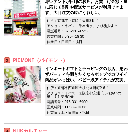
赤いテントが目印のお店。お買上げ金額・量
に応じて割引や配送サービスが利用できま
す。大口注文の時にうれしい。
住所：京都市上京区弁天町315-1
アクセス：市バス「千本出水」より徒歩すぐ
電話番号：075-431-4745
営業時間：9:30～18:30
休業日：日曜日・祝日
PIEMONT（パイモント）
インポートギフトとラッピングのお店。思わ
ずパーティを開きたくなるポップでカワイイ
商品がいっぱい。ベビー系アイテムが充実。
住所：京都市西京区大枝北沓掛町2-6-4
アクセス：市バス・京阪京都交通「ふれあいの
里」より徒歩1分
電話番号：075-331-5900
営業時間：11:00～18:00
休業日：土・日曜日・祝日
NHKカルチャー