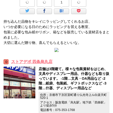
1
持ち込んだ品物をキレイにラッピングしてくれるお店、
いつか必要になる日のためにラッピングを習える教室、
包装に必要な包み紙やリボン、箱などを販売している資材店をまと
めました。
大切に選んだ贈り物、喜んでもらえるといいな。
ストアデポ 四条烏丸店
店舗は3階建て。様々な包装資材をはじめ、
文具やディスプレー用品、什器なども取り扱
っています。 ‐1階…文具・OA用品など ‐2
階…紙袋、包装紙、ギフトボックスなど ‐3
階…什器、ディスプレー用品など
住所：京都市下京区室町通り仏光寺上ル白楽天町
520-1
アクセス：阪急電鉄「烏丸駅」地下鉄「四条駅」
より徒歩5分
電話番号：075-353-1768