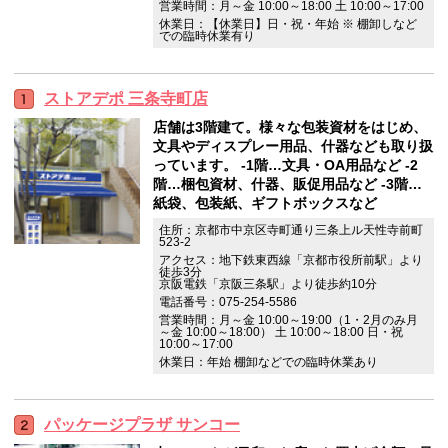
営業時間：月～金 10:00～18:00 土 10:00～17:00
休業日：【休業日】日・祝・年始 ※ 棚卸しなど
での臨時休業有り
ストアデポ 三条寺町店
店舗は3階建て。様々な包装資材をはじめ、
文具やディスプレー用品、什器なども取り扱
っています。 ‐1階…文具・OA用品など ‐2
階…梱包資材、什器、販促用品など ‐3階…
紙袋、包装紙、ギフトボックスなど
住所：京都市中京区寺町通り三条上ル天性寺前町
523-2
アクセス：地下鉄東西線「京都市役所前駅」より
徒歩3分
京阪電鉄「京阪三条駅」より徒歩約10分
電話番号：075-254-5586
営業時間：月～金 10:00～19:00（1・2月のみ月
～金 10:00～18:00） 土 10:00～18:00 日・祝
10:00～17:00
休業日：年始 棚卸などでの臨時休業あり
パッケージプラザ サンコー