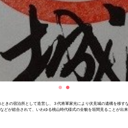
のときの宿泊所として造営し、３代将軍家光により伏見城の遺構を移すな
などが総合されて、いわゆる桃山時代様式の全貌を垣間見ることが出来