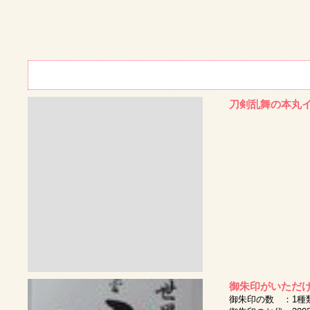
刀剣乱舞の本丸
御朱印がいただ
御朱印の数 ：1種