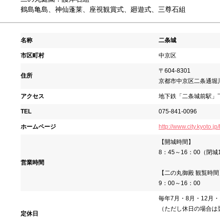
鶴島亀島、神仙蓬莱、座視観賞式、廻遊式、三尊石組
名称
二条城
市区町村
中京区
〒604-8301
住所
京都市中京区二条通堀川
アクセス
地下鉄「二条城前駅」
TEL
075-841-0096
ホームページ
http://www.city.kyoto.jp
【開城時間】
8：45～16：00（閉城
営業時間
【二の丸御殿 観覧時間
9：00～16：00
毎年7月・8月・12月
（ただし休日の場合は
定休日