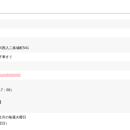
西入二条城町541
下車すぐ
/bunshi/nijojo/
17：00）
】
・1月の毎週火曜日
翌日）