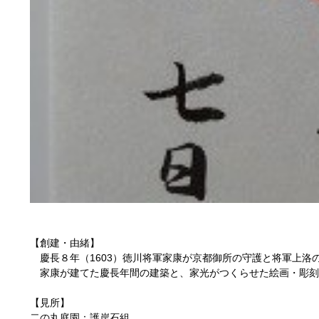
【創建・由緒】
慶長８年（1603）徳川将軍家康が京都御所の守護と将軍上洛
家康が建てた慶長年間の建築と、家光がつくらせた絵画・彫刻
【見所】
二の丸庭園：護岸石組