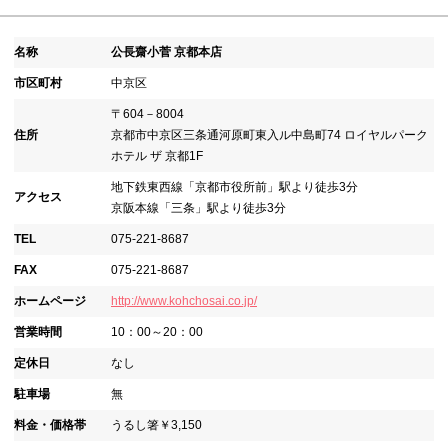
名称
公長齋小菅 京都本店
市区町村
中京区
〒604－8004
住所
京都市中京区三条通河原町東入ル中島町74 ロイヤルパーク
ホテル ザ 京都1F
地下鉄東西線「京都市役所前」駅より徒歩3分
アクセス
京阪本線「三条」駅より徒歩3分
TEL
075-221-8687
FAX
075-221-8687
ホームページ
http://www.kohchosai.co.jp/
営業時間
10：00～20：00
定休日
なし
駐車場
無
料金・価格帯
うるし箸￥3,150