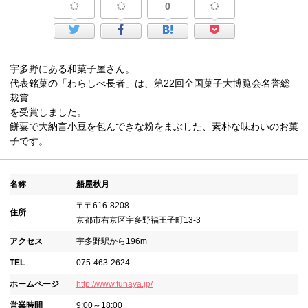
0
宇多野にある和菓子屋さん。
代表銘菓の「わらしべ長者」は、第22回全国菓子大博覧会名誉総
裁賞
を受賞しました。
餅粟で大納言小豆を包んできな粉をまぶした、素朴な味わいのお菓
子です。
名称
船屋秋月
〒〒616-8208
住所
京都市右京区宇多野福王子町13-3
アクセス
宇多野駅から196m
TEL
075-463-2624
ホームページ
http://www.funaya.jp/
営業時間
9:00～18:00