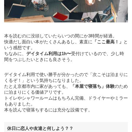
本を読むのに没頭していたらいつの間にか3時間が経過。
快適だし面白い本がたくさんあるし、素直に
「ここ最高！」
と
いう感想です。
ちなみに、
デイタイム利用は1h〜
受付けているので、少し時
間をつぶしたいときにも良さそう。
デイタイム利用で使い勝手が分かったので「次こそは泊まりに
くるぞ！」という気持ちになりました。
たとえ京都市内に家があっても、
「本屋で寝落ち」体験
のため
に泊まりにくる価値アリです。
トイレやシャワールームはもちろん完備、ドライヤーやミラー
もありました。
本を読んで寝落ちするには充分な設備です。
休日に恋人や友達と何しよう？？