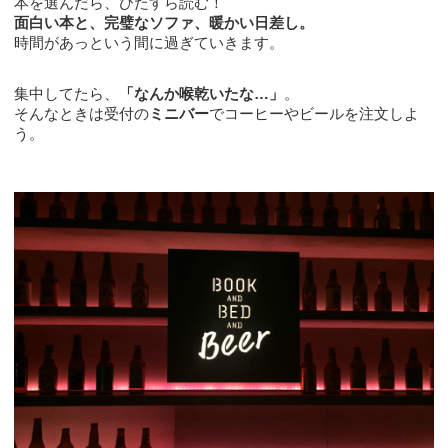
本を選んだら、ひたすら読む！
面白い本と、完璧なソファ、暖かい日差し。
時間があっという間に過ぎていきます。
集中してたら、
「なんか喉乾いたな…」
。
そんなときは受付の
ミニバー
でコーヒーやビールを注文しよ
う。