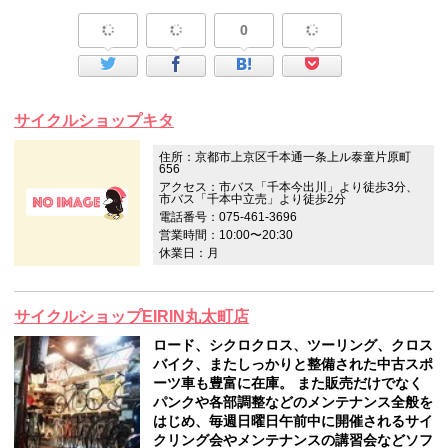
0
サイクルショップキタ
住所：京都市上京区千本通一条上ル泰童片原町
656
アクセス：市バス「千本今出川」より徒歩3分、
市バス「千本中立売」より徒歩2分
電話番号：075-461-3696
営業時間：10:00〜20:30
休業日：月
サイクルショップEIRIN丸太町店
ロード、シクロクロス、ツーリング、クロス
バイク、またしっかりと整備された中古スポ
ーツ車も豊富に在庫。 また販売だけでなく
パンクや各部調整などのメンテナンス全般を
はじめ、毎週日曜日午前中に開催されるサイ
クリング会やメンテナンスの講習会などソフ