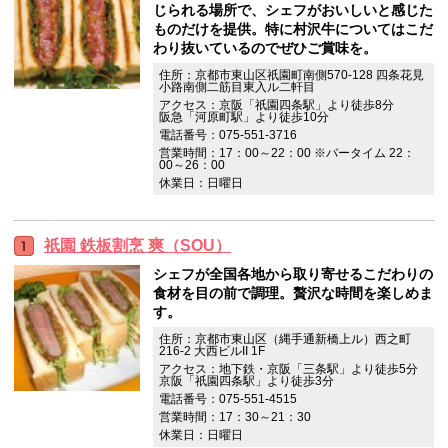
じられる場所で、シェフがおいしいと感じた
ものだけを提供。特に村沢牛についてはこだ
わり抜いているのでぜひご賞味を。
住所：京都市東山区祇園町南側570-128 四条花見
小路南側二筋目東入ル二軒目
アクセス：京阪「祇園四条駅」より徒歩8分
阪急「河原町駅」より徒歩10分
電話番号：075-551-3716
営業時間：17：00～22：00 ※バータイム 22：
00～26：00
休業日：日曜日
祇園 鉄板割烹 爽（SOU）
シェフが全国各地から取り寄せるこだわりの
食材を目の前で調理。贅沢な時間を楽しめま
す。
住所：京都市東山区（縄手通新橋上ル）西之町
216-2 大西ビルII 1F
アクセス：地下鉄・京阪「三条駅」より徒歩5分
京阪「祇園四条駅」より徒歩3分
電話番号：075-551-4515
営業時間：17：30～21：30
休業日：日曜日