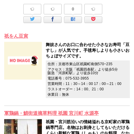
0
祇をん豆寅
舞妓さんのお口に合わせた小さなお寿司「豆
すし」が人気です。手毬寿しよりも小さいお
ちょぼサイズです。
住所：京都市東山区祇園町南側570−235
アクセス：京阪「祇園四条駅」より徒歩5分
阪急「河原町駅」より徒歩10分
電話番号：075-532-3955
営業時間：11：30～14：00 17：00～21：00
ラストオーダー：14：00、21：00
休業日：無休
軍鶏鍋・鯖街道摘草料理 祇園 宮川町 水源亭
祇園・宮川筋沿いの情緒溢れる京町家の軍鶏
鍋専門店。名物はお刺身としてもいただける
くらい新鮮な軍鶏（しゃも）のお料理。なか