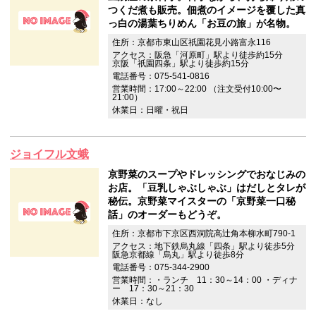
つくだ煮も販売。佃煮のイメージを覆した真
っ白の湯葉ちりめん「お豆の旅」が名物。
住所：京都市東山区祇園花見小路富永116
アクセス：阪急「河原町」駅より徒歩約15分
京阪「祇園四条」駅より徒歩約15分
電話番号：075-541-0816
営業時間：17:00～22:00 （注文受付10:00〜
21:00）
休業日：日曜・祝日
ジョイフル文蛾
京野菜のスープやドレッシングでおなじみの
お店。「豆乳しゃぶしゃぶ」はだしとタレが
秘伝。京野菜マイスターの「京野菜一口秘
話」のオーダーもどうぞ。
住所：京都市下京区西洞院高辻角本柳水町790-1
アクセス：地下鉄烏丸線「四条」駅より徒歩5分
阪急京都線「烏丸」駅より徒歩8分
電話番号：075-344-2900
営業時間：・ランチ 11：30～14：00 ・ディナ
ー 17：30～21：30
休業日：なし