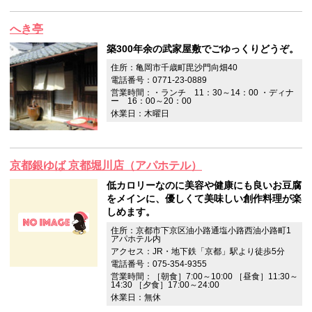
へき亭
築300年余の武家屋敷でごゆっくりどうぞ。
住所：亀岡市千歳町毘沙門向畑40
電話番号：0771-23-0889
営業時間：・ランチ 11：30～14：00 ・ディナ
ー 16：00～20：00
休業日：木曜日
京都銀ゆば 京都堀川店（アパホテル）
低カロリーなのに美容や健康にも良いお豆腐
をメインに、優しくて美味しい創作料理が楽
しめます。
住所：京都市下京区油小路通塩小路西油小路町1
アパホテル内
アクセス：JR・地下鉄「京都」駅より徒歩5分
電話番号：075-354-9355
営業時間：［朝食］7:00～10:00 ［昼食］11:30～
14:30 ［夕食］17:00～24:00
休業日：無休