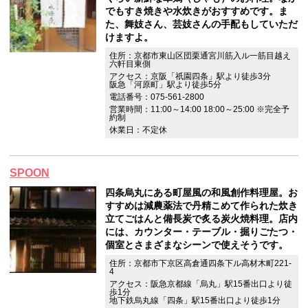
でもすき焼きや水炊きがおすすめです。ま
た、舞妓さん、芸妓さんの手配もしていただ
けますよ。
住所：京都市東山区団栗通宮川筋入ル一筋目越え
六軒目東側
アクセス：京阪「祇園四条」駅より徒歩3分
阪急「河原町」駅より徒歩5分
電話番号：075-561-2800
営業時間：11:00～14:00 18:00～25:00 ※完全予
約制
休業日：不定休
SPOON
四条烏丸にある町屋風の和風創作料理屋。お
すすめは減農薬法で丹精こめて作られた炊き
立てごはんと備長炭で炙る炭火焼料理。店内
には、カウンター・テーブル・掘りごたつ・
個室とさまざまなシーンで使えそうです。
住所：京都市下京区高倉通四条下ル高材木町221-
4
アクセス：阪急京都線「烏丸」駅15番出口より徒
歩1分
地下鉄烏丸線「四条」駅15番出口より徒歩1分