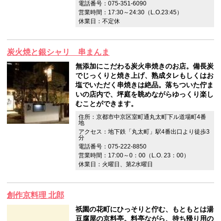
電話番号：075-351-6090
営業時間：17:30～24:30（L.O.23:45）
休業日：不定休
炭火焼と銀シャリ 串まんま
無添加にこだわる炭火串焼きのお店。備長炭
でじっくりと焼き上げ、熟成タレもしくはお
塩でいただく串焼きは絶品。落ちついた佇ま
いの店内で、坪庭を眺めながらゆっくり楽し
むことができます。
住所：京都市中京区室町通丸太町下ル道場町4番
地
アクセス：地下鉄「丸太町」駅4番出口より徒歩3
分
電話番号：075-222-8850
営業時間：17:00～0：00（L.O. 23：00）
休業日：火曜日、第2水曜日
創作京料理 北郎
祇園の花町にひっそりと佇む、もともとは湯
豆腐屋の京料亭。料亭ながら、持ち帰り用の