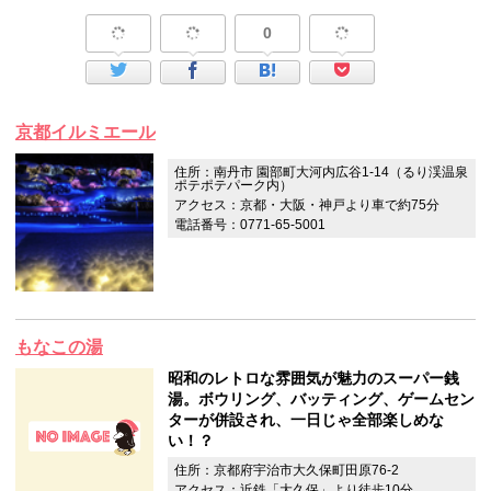
0
京都イルミエール
住所：南丹市 園部町大河内広谷1-14（るり渓温泉
ポテポテパーク内）
アクセス：京都・大阪・神戸より車で約75分
電話番号：0771-65-5001
もなこの湯
昭和のレトロな雰囲気が魅力のスーパー銭
湯。ボウリング、バッティング、ゲームセン
ターが併設され、一日じゃ全部楽しめな
い！？
住所：京都府宇治市大久保町田原76-2
アクセス：近鉄「大久保」より徒歩10分