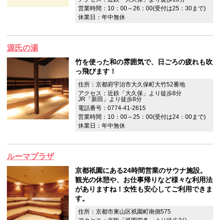
営業時間：10：00～26：00(受付は25：30まで)
休業日：年中無休
源氏の湯
竹を使った和の雰囲気で、日ごろの疲れも吹
っ飛びます！
住所：京都府宇治市大久保町大竹52番地
アクセス：近鉄「大久保」より徒歩8分
JR「新田」より徒歩8分
電話番号：0774-41-2615
営業時間：10：00～25：00(受付は24：00まで)
休業日：年中無休
ルーマプラザ
京都祇園にある24時間営業のサウナ施設。
観光の休憩や、お仕事帰りなど様々な利用法
がありますね！女性も安心してご利用できま
す。
住所：京都市東山区祇園町南側575