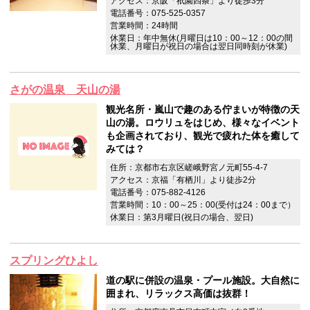
アクセス：京阪「祇園四条」より徒歩3分
電話番号：075-525-0357
営業時間：24時間
休業日：年中無休(月曜日は10：00～12：00の間
休業、月曜日が祝日の場合は翌日同時刻が休業)
さがの温泉 天山の湯
観光名所・嵐山で趣のある佇まいが特徴の天
山の湯。ロウリュをはじめ、様々なイベント
も企画されており、観光で疲れた体を癒して
みては？
住所：京都市右京区嵯峨野宮ノ元町55-4-7
アクセス：京福「有栖川」より徒歩2分
電話番号：075-882-4126
営業時間：10：00～25：00(受付は24：00まで）
休業日：第3月曜日(祝日の場合、翌日)
スプリングひよし
道の駅に併設の温泉・プール施設。大自然に
囲まれ、リラックス高価は抜群！