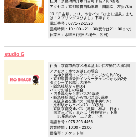
住所：京都府南丹市日吉町中宮ノ向8番地
アクセス：京都縦貫自動車道「園部IC」左折7km
JR「日吉駅」より、市営バス「ひよし温泉」また
は「スプリングスひよし」下車すぐ
電話番号：0771-72-1526
営業時間：10：00～21：30(受付は21：00まで）
休業日：水曜日(祝日の場合、翌日)
studio G
住所：京都市西京区樫原盆山5 仁左衛門の湯1階
アクセス：車でお越しの場合
・名神京都南インターチェンジから約30分
・京都縦貫道沓掛インターチェンジから約2分
タクシーでお越しの場合
・阪急桂駅から約8分
バスでお越しの場合
・四条烏丸から市バス29系統
・阪急桂駅西口から市バス西6系統
京阪京都交通バス（桂坂中央行き）
・京都駅から市バス73・33系統
京阪京都交通バス（亀岡、桂坂、行き）
「国道三ノ宮」または「樫原鴫谷」下車
33系統のみ「三ノ宮」下車
電話番号：075-393-4466
営業時間：10:00～23:00
価格帯：チケット制