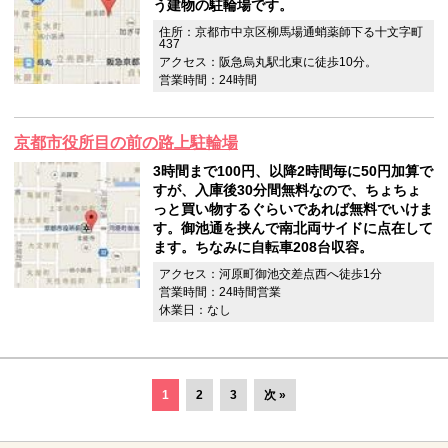
う建物の駐輪場です。
住所：京都市中京区柳馬場通蛸薬師下る十文字町
437
アクセス：阪急烏丸駅北東に徒歩10分。
営業時間：24時間
京都市役所目の前の路上駐輪場
3時間まで100円、以降2時間毎に50円加算で
すが、入庫後30分間無料なので、ちょちょ
っと買い物するぐらいであれば無料でいけま
す。御池通を挟んで南北両サイドに点在して
ます。ちなみに自転車208台収容。
アクセス：河原町御池交差点西へ徒歩1分
営業時間：24時間営業
休業日：なし
1
2
3
次 »