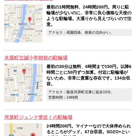
最初の1時間無料、24時間200円。周りに駐
輪場が少ないのに、非常に良心価格な天使の
ような駐輪場。大通りから見えづらいので注
意。
アクセス：祇園四条、南座の北向かい。
木屋町立誠小学校前の駐輪場
最初の30分は無料、6時間まで150円。以降6
時間ごとに50円ずつ加算。付近に駐輪場が
ないため、非常に貴重な存在です。134台収
容。
アクセス：阪急河原町北東に徒歩10分。
営業時間：24時間
河原町ジュンク堂近くの駐輪場
24時間200円。マイナーなので大体停められ
るところがグッド。67台収容。SOZO+とい