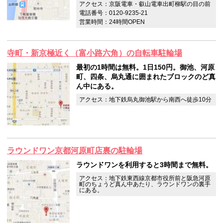
アクセス：京阪電車・叡山電車出町柳駅の目の前
電話番号：0120-9235-21
営業時間：24時間OPEN
寺町・新京極近く（富小路六角）の自転車駐輪場
最初の1時間は無料。1日150円。御池、河原
町、四条、烏丸通に囲まれたブロックのど真
ん中にある。
アクセス：地下鉄烏丸御池駅から南西へ徒歩10分
ラウンドワン京都河原町店裏の駐輪場
ラウンドワンを利用すると3時間まで無料。
アクセス：地下鉄東西線京都市役所前と阪急河原
町のちょうど真ん中あたり、ラウンドワンの裏手
にある。