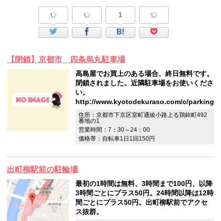
1
【閉鎖】京都市 四条烏丸駐車場
高島屋でお買上のある場合、終日無料です。
閉鎖されました。近隣駐車場をお使いくださ
い。
http://www.kyotodekuraso.com/c/parking
住所：京都市下京区室町通綾小路上る鶏鉾町492
番地の1
営業時間：7：30～24：00
価格帯：自転車1日1回150円
出町柳駅前の駐輪場
最初の1時間は無料、3時間まで100円、以降
3時間ごとにプラス50円。24時間以降は12時
間ごとにプラス50円。出町柳駅前でアクセ
ス抜群。