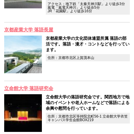
アクセス：地下鉄「太秦天神川駅」より徒歩3分
嵐電「嵐電天神川」より徒歩5分
JR「花園駅」より徒歩16分
京都産業大学 落語長屋
京都産業大学の文化団体連盟所属 落語の部
活です。落語・漫才・コントなどを行ってい
ます。
住所：京都市北区上賀茂本山
立命館大学 落語研究会
立命館大学の落語研究会です。関西地方で地
域のイベントや老人ホームなどで落語による
余興や慰問を行っています。
住所：京都市北区等持院北町56-1 立命館大学衣笠
キャンパス学生会館BOX219