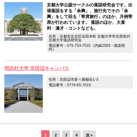
京都大学公認サークルの落語研究会です。出
張落語をする「余興」、旅行先でその「余
興」をして回る「寄席旅行」のほか、月例寄
席が行われています。 落語のほか、大喜
利・漫才・コントなども。
住所：京都市左京区吉田本町 京都大学学生部気付
京都大学落語研究会
電話番号：075-753-7531（内線2583・能楽部
内）
同志社大学 京田辺キャンパス
住所：京田辺市多々羅都谷1-3
電話番号：0774-65-7010
1
2
3
4
次 »