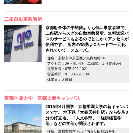
二条自動車教習所
京都府全体の平均値よりも低い事故者率で、
二条駅からスグの自動車教習所。無料送迎バ
スのサービスもあるのでとにかくアクセスが
便利です。 所内の管理はICカードで一元化
されていて、スムーズ。
住所：京都市中京区西ノ京内畑町34
アクセス：JR・地下鉄「二条駅」より徒歩5分
電話番号：075-802-1321
営業時間：9：00～20：00
休業日：火曜日
京都学園大学 京都太秦キャンパス
2015年4月開学！京都学園大学の新キャンパ
スです。 地下鉄「太秦天神川駅」から徒歩3
分の好立地。 「人文学部」「経済経営学
部」などの学部が開設されます。
住所：京都市右京区山ノ内五反田町18番地