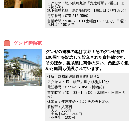
アクセス：地下鉄烏丸線「丸太町駅」7番出口よ
り徒歩3分
地下鉄烏丸線「烏丸御池駅」1番出口より徒歩5分
電話番号：075-212-5590
営業時間：9:00～19:00 土曜は18:00まで、日曜・
祝日は17:00まで
グンゼ博物苑
グンゼの発祥の地は京都！そのグンゼ創立
100周年を記念して設立された資料館です。
そのほか、製糸業に関係の深い、桑数多く集
めた庭園も併設されています。
住所：京都府綾部市青野町膳所1
アクセス：JR「綾部」駅より徒歩10分
電話番号：0773-43-1050（博物苑）
営業時間：10：00～16：00 （木曜日～日曜日の
み）
休業日：年末年始・お盆 その他不定休
価格帯：入苑料
・大人 300円
・大高中学生 200円
・小学生 100円