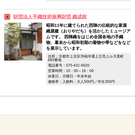
財団法人手織技術振興財団 織成舘
昭和11年に建てられた西陣の伝統的な家屋
織屋建（おりやだち）を活かしたミュージア
ムです。 西陣織をはじめ全国各地の手織
物、幕末から昭和初期の着物や帯などをなど
を展示しています。
住所：京都市上京区浄福寺通上立売上ル大黒町
693番地
電話番号：075-431-0020
営業時間：10：00～16：00
休業日：月曜日・年末年始
価格帯：入館料：大人500円／学生350円