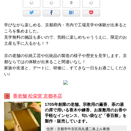
0
学びながら楽しめる、京都府内・市内で工場見学や体験が出来ると
ころを集めました。
見学無料の施設も多いので、気軽に楽しめちゃううえに、限定のお
土産も手に入るかも！？
京の老舗の伝統工芸や伝統品の製造の様子や歴史を見学します。京
都ならではの体験が出来ること間違いなし！
家族や友達と、デートに、研修に…すてきな一日をお過ごしくださ
い♪
香老舗 松栄堂 京都本店
1705年創業の老舗。宗教用の薫香、茶の湯
の席で用いる香木や練香、お座敷用のお香や
手軽なインセンス、匂い袋など「香百般」を
製作・販売しています。
住所：京都市中京区烏丸通二条上ル東側