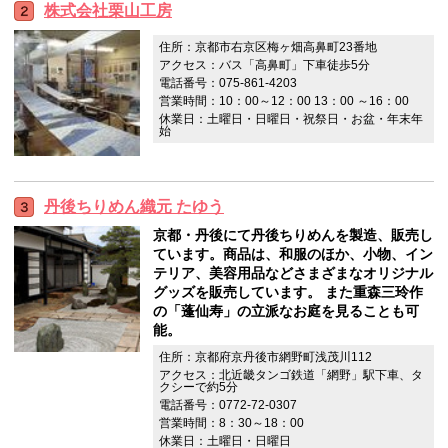
株式会社栗山工房
住所：京都市右京区梅ヶ畑高鼻町23番地
アクセス：バス「高鼻町」下車徒歩5分
電話番号：075-861-4203
営業時間：10：00～12：00 13：00 ～16：00
休業日：土曜日・日曜日・祝祭日・お盆・年末年
始
丹後ちりめん織元 たゆう
京都・丹後にて丹後ちりめんを製造、販売し
ています。商品は、和服のほか、小物、イン
テリア、美容用品などさまざまなオリジナル
グッズを販売しています。 また重森三玲作
の「蓬仙寿」の立派なお庭を見ることも可
能。
住所：京都府京丹後市網野町浅茂川112
アクセス：北近畿タンゴ鉄道「網野」駅下車、タ
クシーで約5分
電話番号：0772-72-0307
営業時間：8：30～18：00
休業日：土曜日・日曜日