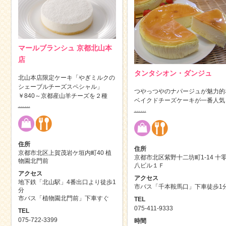
マールブランシュ 京都北山本
店
タンタシオン・ダンジュ
北山本店限定ケーキ「やぎミルクの
シェーブルチーズスペシャル」
つやっつやのナパージュが魅力的
￥840～京都産山羊チーズを２種
ベイクドチーズケーキが一番人気
……
……
住所
住所
京都市北区上賀茂岩ケ垣内町40 植
京都市北区紫野十二坊町1-14 十
物園北門前
八ビル１Ｆ
アクセス
アクセス
地下鉄「北山駅」4番出口より徒歩1
市バス「千本鞍馬口」下車徒歩1
分
市バス「植物園北門前」下車すぐ
TEL
075-411-9333
TEL
075-722-3399
時間