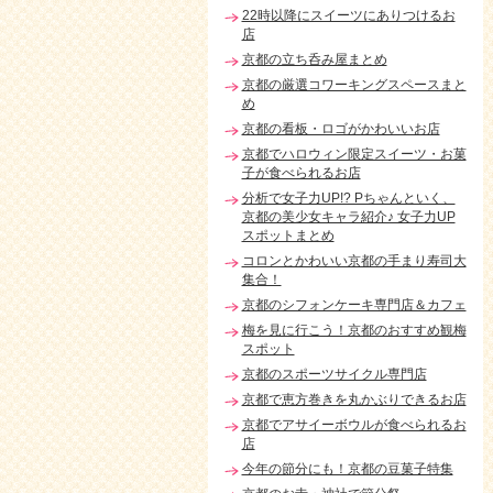
22時以降にスイーツにありつけるお
店
京都の立ち呑み屋まとめ
京都の厳選コワーキングスペースまと
め
京都の看板・ロゴがかわいいお店
京都でハロウィン限定スイーツ・お菓
子が食べられるお店
分析で女子力UP!? Pちゃんといく、
京都の美少女キャラ紹介♪ 女子力UP
スポットまとめ
コロンとかわいい京都の手まり寿司大
集合！
京都のシフォンケーキ専門店＆カフェ
梅を見に行こう！京都のおすすめ観梅
スポット
京都のスポーツサイクル専門店
京都で恵方巻きを丸かぶりできるお店
京都でアサイーボウルが食べられるお
店
今年の節分にも！京都の豆菓子特集