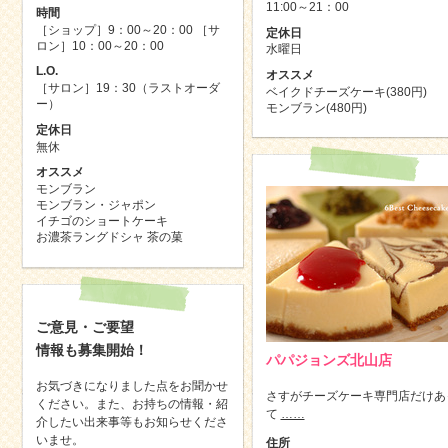
11:00～21：00
時間
［ショップ］9：00～20：00 ［サ
定休日
ロン］10：00～20：00
水曜日
L.O.
オススメ
［サロン］19：30（ラストオーダ
ベイクドチーズケーキ(380円)
ー）
モンブラン(480円)
定休日
無休
オススメ
モンブラン
モンブラン・ジャポン
イチゴのショートケーキ
お濃茶ラングドシャ 茶の菓
ご意見・ご要望
情報も募集開始！
パパジョンズ北山店
お気づきになりました点をお聞かせ
さすがチーズケーキ専門店だけあ
ください。また、お持ちの情報・紹
て
……
介したい出来事等もお知らせくださ
いませ。
住所