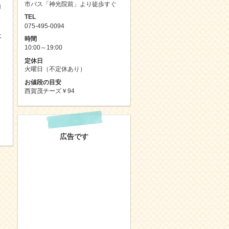
市バス「神光院前」より徒歩すぐ
山
TEL
075-495-0094
よ
時間
10:00～19:00
定休日
火曜日（不定休あり）
お値段の目安
西賀茂チーズ￥94
広告です