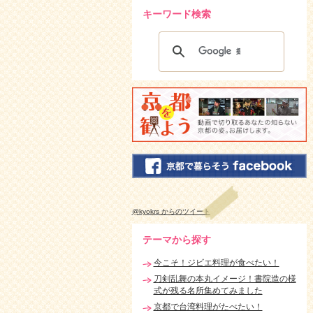
キーワード検索
@kyokrs からのツイート
テーマから探す
今こそ！ジビエ料理が食べたい！
刀剣乱舞の本丸イメージ！書院造の様
式が残る名所集めてみました
京都で台湾料理がたべたい！