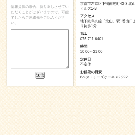
京都市左京区下鴨南芝町43-3 北
情報提供の場合、折り返しさせてい
ヒルズ1-B
ただくことがございますので、可能
アクセス
でしたらご連絡先をご記入くださ
地下鉄烏丸線「北山」駅1番出口
い。
り徒歩1分
TEL
075-711-6401
時間
10:00～21:00
定休日
不定休
お値段の目安
6ベストチーズケーキ￥2,992