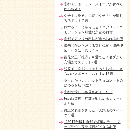
京都でチョコミントスイーツが食べら
れるお店！
クチナシ香る。京都でクチナシが観れ
るスポット７選。
旅するように暮らせる！？フリーアコ
モデーション可能な京都のお宿
京都でアフリカ料理が食べられるお店
御朱印がいただける寺社仏閣～御朱印
めぐりをはじめよう～
百花の王「牡丹」を愛でる！名所から
穴場までスポット7選
和装で！京都の街をもっとお得に。き
ものパスポート・おすすめ13選
あったか〜い。ホットチョコレートの
飲めるお店13選！
京都の珍しい鳥居集めました！
秋の特等席！紅葉を楽しめるカフェ♪
まとめ
雑誌の表紙を飾った！人気店のスイー
ツ５選
【2017年版】京都で紅葉のライトア
ップ見学・夜間拝観ができる名所