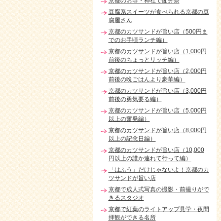
京都のお寺・神社で節分祭
豆腐系スイーツが食べられる京都の豆
腐屋さん
京都のカツサンドが旨い店（500円ま
でのお手頃ランチ編）
京都のカツサンドが旨い店（1,000円
前後のちょっとリッチ編）
京都のカツサンドが旨い店（2,000円
前後の晩ごはんより豪華編）
京都のカツサンドが旨い店（3,000円
前後の勇気要る編）
京都のカツサンドが旨い店（5,000円
以上の奮発編）
京都のカツサンドが旨い店（8,000円
以上の記念日編）
京都のカツサンドが旨い店（10,000
円以上の誰か連れて行って編）
「はふう」だけじゃないよ！京都のカ
ツサンドが旨い店
京都で成人式写真の撮影・前撮りがで
きるスタジオ
京都で紅葉のライトアップ見学・夜間
拝観ができる名所