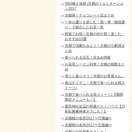
SNS映え抜群♪京都のイルミネーショ
ン2017
京都発！チョコレート店まとめ
一本の通りを楽しむ！第一弾〈御池通
り〉で紹介したお店一覧
和装でお得！京都の街を賢く楽しむ・
おすすめ13選
京都で演劇をみよう！京都の小劇場ま
とめ
食べられる宝石！京あめ特集
お花見シーズン到来！京都の桜餅まと
め
香りと暮らそう！京都のお香屋さん。
春はすぐそこ！京都で食べられる桜ス
イーツ♪
京都で食べられる苺スイーツ♪【期間
限定メニューも！】
粟田神社近辺の和風ゲストハウス【刀
剣乱舞審神者オフにも！】
京都桜の名所2017〜穴場編〜
京都桜の名所2017〜王道編〜
京都の七味屋集めました！