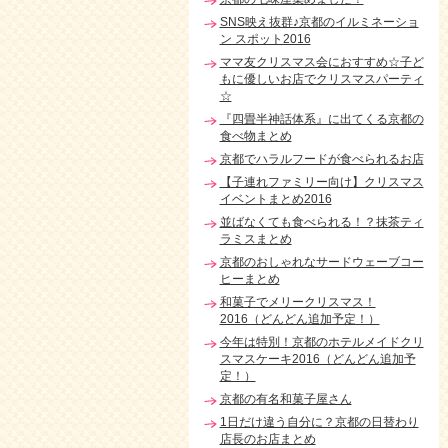
SNS映え抜群♪京都のイルミネーショ
ン スポット2016
ママ友クリスマス会におすすめ☆子ど
もに優しいお店でクリスマスパーティ
☆
『四畳半神話体系』に出てくる京都の
食べ物まとめ
京都でハラルフードが食べられるお店
【子連れファミリー向け】クリスマス
イベントまとめ2016
並ばなくても食べられる！？抹茶ティ
ラミスまとめ
京都のおしゃれなサードウェーブコー
ヒーまとめ
和菓子でメリークリスマス！
2016（どんどん追加予定！）
今年は特別！京都のホテルメイドクリ
スマスケーキ2016（どんどん追加予
定！）
京都の有名和菓子屋さん
1日だけ違う自分に？京都の日替わり
店長のお店まとめ