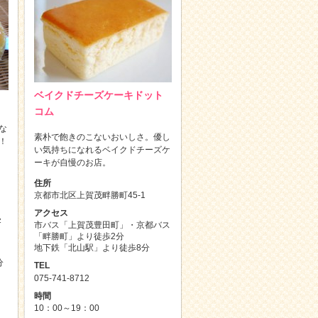
ベイクドチーズケーキドット
コム
な
素朴で飽きのこないおいしさ。優し
！
い気持ちになれるベイクドチーズケ
ーキが自慢のお店。
住所
京都市北区上賀茂畔勝町45-1
アクセス
零
市バス「上賀茂豊田町」・京都バス
「畔勝町」より徒歩2分
地下鉄「北山駅」より徒歩8分
分
TEL
075-741-8712
時間
10：00～19：00