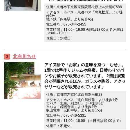
住所：京都市下京区東洞院通松原上ル燈籠町588
アクセス：市バス・京都バス「烏丸松原」より徒
歩2分
地下鉄「四条駅」より徒歩6分
電話番号：075-344-2455
営業時間：11:00～19:00 火曜は18:00まで 木曜は
13:00～19:00
休業日：水曜日
北白川ちせ
アイヌ語で「お家」の意味を持つ「ちせ」。
1階では手作りジャムや蜂蜜、日替わりでパ
ンやお菓子が販売されています。 2階は展覧
会が開催されるほか、ガラスや陶器、アクセ
サリーなどが販売されています。
住所：京都市左京区北白川別当町28
アクセス：市バス「北白川校前」より徒歩1分
市バス「北白川別当町」より徒歩3分
市バス「銀閣寺道」より徒歩4分
叡山電車「元田中駅」より徒歩15分
電話番号：075-746-5331
営業時間：11:00～18:00 （土日祝は19:00まで）
休業日：不定休