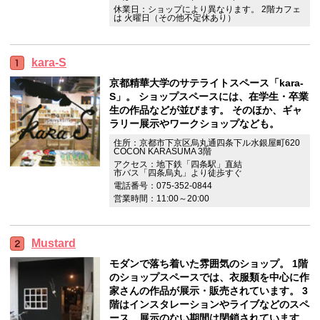
休業日：ショップにより異なります。 2階カフェ
は 火曜日（その他不定休あり）
kara-S
京都精華大学のサテライトスペース「kara-
S」。 ショップスペースには、在学生・卒業
生の作品などが並びます。 そのほか、ギャ
ラリー展示やワークショップなども。
住所：京都市下京区烏丸通四条下ル水銀屋町620
COCON KARASUMA 3階
アクセス：地下鉄「四条駅」直結
市バス「四条烏丸」より徒歩すぐ
電話番号：075-352-0844
営業時間：11:00～20:00
Mustard
モダンで落ち着いた雰囲気のショップ。 1階
のショップスペースでは、衣服類を中心に作
家さんの作品が展示・販売されています。 3
階はインスタレーションやライブなどのスペ
ース。展示のない期間は閉鎖されています。