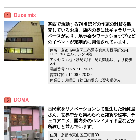
Duce mix
関西で活動する70名ほどの作家の雑貨を販
売しているお店。店内の奥にはギャラリース
ペースがあり、展示会やワークショップなど
のイベントが定期的に開催されています。
住所：京都市中京区三条通高倉東入桝屋町53-1
Duce mix ビルヂング 4階
アクセス：地下鉄烏丸線「烏丸御池駅」より徒歩
5分
電話番号：075-211-9076
営業時間：11:00～20:00
休業日：月曜日（祝日の場合は翌火曜休み）
DOMA
古民家をリノベーションして誕生した雑貨屋
さん。世界中から集められた雑貨や絵本、チ
ェコアニメ、国内外のハンドメイド品などが
所狭しと並んでいます。
住所：京都市東山区三町目39