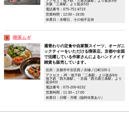
アクセス：地下鉄「三条京阪駅」より徒歩3分
京阪「三条駅」より徒歩5分
電話番号：075-751-8723
営業時間：12:00～18:00
休業日：水曜日、その他不定休
喫茶ムギ
週替わりの定食や自家製スイーツ、オーガニ
ックティーをいただける喫茶店。京都や全国
で活躍している作家さんによるハンドメイド
雑貨も販売しています。
住所：京都市中京区西ノ京樋ノ口町105-1
アクセス：JR・地下鉄「二条駅」より徒歩9分
地下鉄「西大路駅」・京福「西大路三条駅」より
徒歩6分
電話番号：075-200-8232
営業時間：11:30～17:00
休業日：日曜・月曜（臨時休業あり）