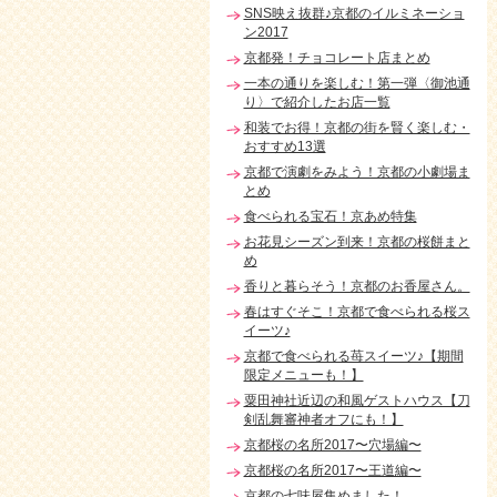
SNS映え抜群♪京都のイルミネーショ
ン2017
京都発！チョコレート店まとめ
一本の通りを楽しむ！第一弾〈御池通
り〉で紹介したお店一覧
和装でお得！京都の街を賢く楽しむ・
おすすめ13選
京都で演劇をみよう！京都の小劇場ま
とめ
食べられる宝石！京あめ特集
お花見シーズン到来！京都の桜餅まと
め
香りと暮らそう！京都のお香屋さん。
春はすぐそこ！京都で食べられる桜ス
イーツ♪
京都で食べられる苺スイーツ♪【期間
限定メニューも！】
粟田神社近辺の和風ゲストハウス【刀
剣乱舞審神者オフにも！】
京都桜の名所2017〜穴場編〜
京都桜の名所2017〜王道編〜
京都の七味屋集めました！