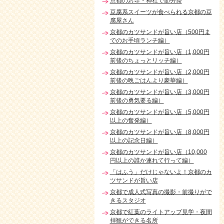
京都のお寺・神社で節分祭
豆腐系スイーツが食べられる京都の豆
腐屋さん
京都のカツサンドが旨い店（500円ま
でのお手頃ランチ編）
京都のカツサンドが旨い店（1,000円
前後のちょっとリッチ編）
京都のカツサンドが旨い店（2,000円
前後の晩ごはんより豪華編）
京都のカツサンドが旨い店（3,000円
前後の勇気要る編）
京都のカツサンドが旨い店（5,000円
以上の奮発編）
京都のカツサンドが旨い店（8,000円
以上の記念日編）
京都のカツサンドが旨い店（10,000
円以上の誰か連れて行って編）
「はふう」だけじゃないよ！京都のカ
ツサンドが旨い店
京都で成人式写真の撮影・前撮りがで
きるスタジオ
京都で紅葉のライトアップ見学・夜間
拝観ができる名所