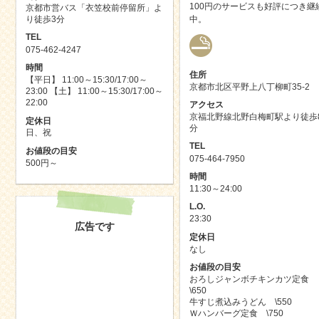
100円のサービスも好評につき継
京都市営バス「衣笠校前停留所」よ
中。
り徒歩3分
TEL
075-462-4247
時間
住所
【平日】 11:00～15:30/17:00～
京都市北区平野上八丁柳町35-2
23:00 【土】 11:00～15:30/17:00～
22:00
アクセス
京福北野線北野白梅町駅より徒歩
定休日
分
日、祝
TEL
お値段の目安
075-464-7950
500円～
時間
11:30～24:00
L.O.
23:30
広告です
定休日
なし
お値段の目安
おろしジャンボチキンカツ定食
\650
牛すじ煮込みうどん \550
Ｗハンバーグ定食 \750