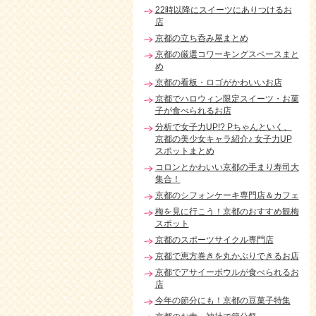
22時以降にスイーツにありつけるお
店
京都の立ち呑み屋まとめ
京都の厳選コワーキングスペースまと
め
京都の看板・ロゴがかわいいお店
京都でハロウィン限定スイーツ・お菓
子が食べられるお店
分析で女子力UP!? Pちゃんといく、
京都の美少女キャラ紹介♪ 女子力UP
スポットまとめ
コロンとかわいい京都の手まり寿司大
集合！
京都のシフォンケーキ専門店＆カフェ
梅を見に行こう！京都のおすすめ観梅
スポット
京都のスポーツサイクル専門店
京都で恵方巻きを丸かぶりできるお店
京都でアサイーボウルが食べられるお
店
今年の節分にも！京都の豆菓子特集