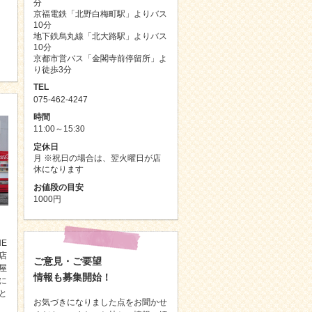
分
京福電鉄「北野白梅町駅」よりバス
10分
）
地下鉄烏丸線「北大路駅」よりバス
10分
京都市営バス「金閣寺前停留所」よ
り徒歩3分
TEL
075-462-4247
時間
11:00～15:30
定休日
月 ※祝日の場合は、翌火曜日が店
休になります
お値段の目安
1000円
E
店
ご意見・ご要望
屋
情報も募集開始！
に
と
お気づきになりました点をお聞かせ