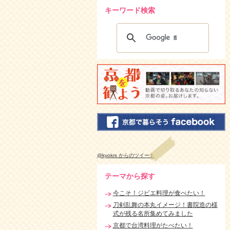
キーワード検索
@kyokrs からのツイート
テーマから探す
今こそ！ジビエ料理が食べたい！
刀剣乱舞の本丸イメージ！書院造の様
式が残る名所集めてみました
京都で台湾料理がたべたい！