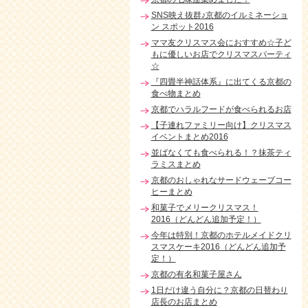
SNS映え抜群♪京都のイルミネーショ
ン スポット2016
ママ友クリスマス会におすすめ☆子ど
もに優しいお店でクリスマスパーティ
☆
『四畳半神話体系』に出てくる京都の
食べ物まとめ
京都でハラルフードが食べられるお店
【子連れファミリー向け】クリスマス
イベントまとめ2016
並ばなくても食べられる！？抹茶ティ
ラミスまとめ
京都のおしゃれなサードウェーブコー
ヒーまとめ
和菓子でメリークリスマス！
2016（どんどん追加予定！）
今年は特別！京都のホテルメイドクリ
スマスケーキ2016（どんどん追加予
定！）
京都の有名和菓子屋さん
1日だけ違う自分に？京都の日替わり
店長のお店まとめ