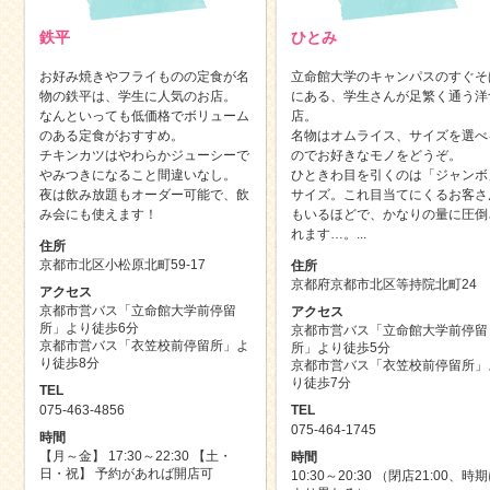
鉄平
ひとみ
お好み焼きやフライものの定食が名
立命館大学のキャンパスのすぐそ
物の鉄平は、学生に人気のお店。
にある、学生さんが足繁く通う洋
なんといっても低価格でボリューム
店。
のある定食がおすすめ。
名物はオムライス、サイズを選べ
チキンカツはやわらかジューシーで
のでお好きなモノをどうぞ。
やみつきになること間違いなし。
ひときわ目を引くのは「ジャンボ
夜は飲み放題もオーダー可能で、飲
サイズ。これ目当てにくるお客さ
み会にも使えます！
もいるほどで、かなりの量に圧倒
れます…。...
住所
京都市北区小松原北町59-17
住所
京都府京都市北区等持院北町24
アクセス
京都市営バス「立命館大学前停留
アクセス
所」より徒歩6分
京都市営バス「立命館大学前停留
京都市営バス「衣笠校前停留所」よ
所」より徒歩5分
り徒歩8分
京都市営バス「衣笠校前停留所」
り徒歩7分
TEL
075-463-4856
TEL
075-464-1745
時間
【月～金】 17:30～22:30 【土・
時間
日・祝】 予約があれば開店可
10:30～20:30 （閉店21:00、時