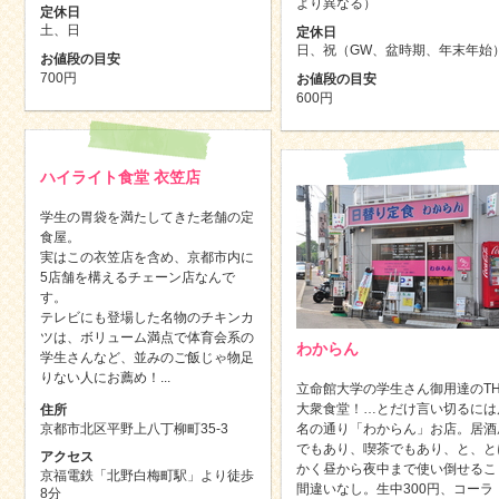
より異なる）
定休日
土、日
定休日
日、祝（GW、盆時期、年末年始
お値段の目安
700円
お値段の目安
600円
ハイライト食堂 衣笠店
学生の胃袋を満たしてきた老舗の定
食屋。
実はこの衣笠店を含め、京都市内に
5店舗を構えるチェーン店なんで
す。
テレビにも登場した名物のチキンカ
ツは、ボリューム満点で体育会系の
わからん
学生さんなど、並みのご飯じゃ物足
りない人にお薦め！...
立命館大学の学生さん御用達のTH
大衆食堂！…とだけ言い切るには
住所
京都市北区平野上八丁柳町35-3
名の通り「わからん」お店。居酒
でもあり、喫茶でもあり、と、と
アクセス
かく昼から夜中まで使い倒せるこ
京福電鉄「北野白梅町駅」より徒歩
間違いなし。生中300円、コーラ
8分