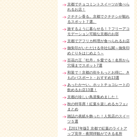
京都でチョコミントスイーツが食べら
れるお店！
クチナシ香る。京都でクチナシが観れ
るスポット７選。
旅するように暮らせる！？フリーアコ
モデーション可能な京都のお宿
京都でアフリカ料理が食べられるお店
御朱印がいただける寺社仏閣～御朱印
めぐりをはじめよう～
百花の王「牡丹」を愛でる！名所から
穴場までスポット7選
和装で！京都の街をもっとお得に。き
ものパスポート・おすすめ13選
あったか〜い。ホットチョコレートの
飲めるお店13選！
京都の珍しい鳥居集めました！
秋の特等席！紅葉を楽しめるカフェ♪
まとめ
雑誌の表紙を飾った！人気店のスイー
ツ５選
【2017年版】京都で紅葉のライトア
ップ見学・夜間拝観ができる名所