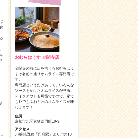
ば
食
る
」
ん
おむらはうす 金閣寺店
さ
金閣寺の前に店を構えるおむらはう
すは名前の通りオムライス専門店で
す。
専門店というだけあって、いろんな
ソースをかけたオムライスが見所。
テイクアウトも可能ですので、家で
も外でもふわふわのオムライスが味
よ
わえます！
住所
京都市北区衣笠総門町10-9
アクセス
期に
JR嵯峨野線「円町駅」よりバス10