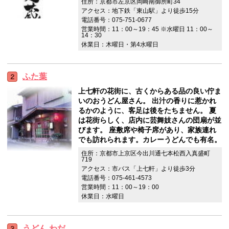
住所：京都市左京区岡崎南御所町34
アクセス：地下鉄「東山駅」より徒歩15分
電話番号：075-751-0677
営業時間：11：00～19：45 ※水曜日 11：00～
14：30
休業日：木曜日・第4水曜日
ふた葉
上七軒の花街に、古くからある品の良い佇ま
いのおうどん屋さん。 出汁の香りに惹かれ
るかのように、客足は後をたちません。 夏
は花街らしく、店内に芸舞妓さんの団扇が並
びます。 座敷席や椅子席があり、家族連れ
でも訪れられます。カレーうどんでも有名。
住所：京都市上京区今出川通七本松西入真盛町
719
アクセス：市バス「上七軒」より徒歩3分
電話番号：075-461-4573
営業時間：11：00～19：00
休業日：水曜日
うどん わだ