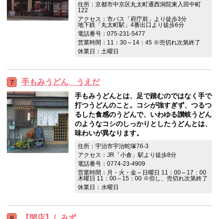
住所：京都市中京区丸太町通西洞院東入田中町
122
アクセス：市バス「府庁前」より徒歩3分
地下鉄「丸太町駅」4番出口より徒歩6分
電話番号：075-231-5477
営業時間：11：30～14：45 ※売切れ次第終了
休業日：土曜日
手もみうどん うえだ
手もみうどんとは、足で踏むのではなく手で
打つうどんのこと。コシが強すぎず、つるつ
るした食感のうどんで、いわゆる讃岐うどん
のようなコシのしっかりとしたうどんとは、
味わいが異なります。
住所：宇治市宇治蛇塚76-3
アクセス：JR「小倉」駅より徒歩8分
電話番号：0774-23-4909
営業時間：月・火・金～日曜日 11：00～17：00
木曜日 11：00～15：00 ※但し、売切れ次第終了
休業日：水曜日
【閉店】しみず