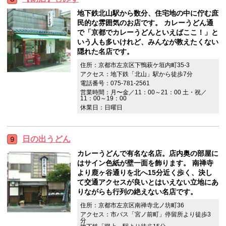
地下鉄北山駅から数分、住宅地の中に佇む庶
民的な雰囲気のお店です。 カレーうどん通
で「京都でカレーうどんといえばここ！」と
いう人も多いけれど、みんなが教えたくない
隠れた名店です。
住所：京都市左京区下鴨萩ケ垣内町35-3
アクセス：地下鉄「北山」駅から徒歩7分
電話番号：075-781-2561
営業時間：月〜金／11：00～21：00 土・祝／
11：00～19：00
休業日：日曜日
日の出うどん
カレーうどんで有名な名店。店内奥の部屋に
はサイン色紙が壁一面を飾ります。 南禅寺
より鹿ヶ谷通りを北へ15分近く歩く、決し
て交通アクセスが良いとはいえない立地にあ
りながらも行列の絶えない名店です。
住所：京都市左京区南禅寺北ノ坊町36
アクセス：市バス「宮ノ前町」停留所より徒歩3
分