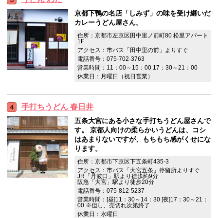
京都下鴨の名店「しみず」の味を受け継いだ
カレーうどん屋さん。
住所：京都市左京区田中里ノ前町80 松里アパート
1F
アクセス：市バス「田中里の前」よりすぐ
電話番号：075-702-3763
営業時間：11：00～15：00 17：30～21：00
休業日：月曜日（祝日営業）
手打ちうどん 春日井
五条大宮にある小さな手打ちうどん屋さんで
す。 京都人向けの柔らかいうどんは、コシ
はあまりないですが、もちもち感がくせにな
ります。
住所：京都市下京区下五条町435-3
アクセス：市バス「大宮五条」停留所よりすぐ
JR「丹波口」駅より徒歩約9分
阪急「大宮」駅より徒歩20分
電話番号：075-812-5237
営業時間：[昼]11：30～14：30 [夜]17：30～21：
00 ※但し、売切れ次第終了
休業日：水曜日