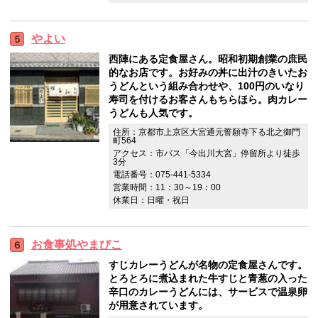
やよい
西陣にある定食屋さん。昭和初期創業の庶民
的なお店です。お好みの丼に出汁のきいたお
うどんという組み合わせや、100円のいなり
寿司を付けるお客さんもちらほら。肉カレー
うどんも人気です。
住所：京都市上京区大宮通元誓願寺下る北之御門
町564
アクセス：市バス「今出川大宮」停留所より徒歩
3分
電話番号：075-441-5334
営業時間：11：30～19：00
休業日：日曜・祝日
お食事処やまびこ
すじカレーうどんが名物の定食屋さんです。
とろとろに煮込まれた牛すじと青葱の入った
辛口のカレーうどんには、サービスで温泉卵
が用意されています。