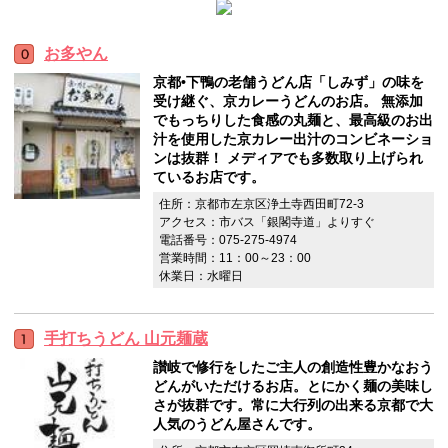
お多やん
京都•下鴨の老舗うどん店「しみず」の味を
受け継ぐ、京カレーうどんのお店。 無添加
でもっちりした食感の丸麺と、最高級のお出
汁を使用した京カレー出汁のコンビネーショ
ンは抜群！ メディアでも多数取り上げられ
ているお店です。
住所：京都市左京区浄土寺西田町72-3
アクセス：市バス「銀閣寺道」よりすぐ
電話番号：075-275-4974
営業時間：11：00～23：00
休業日：水曜日
手打ちうどん 山元麺蔵
讃岐で修行をしたご主人の創造性豊かなおう
どんがいただけるお店。とにかく麺の美味し
さが抜群です。常に大行列の出来る京都で大
人気のうどん屋さんです。