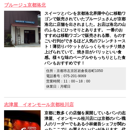
ブルージュ京都洛北
スイーツとパンを京都洛北界隈中心に移動ワ
ゴンで販売されていたブルージュさんが京都
洛北に店舗を出されました。お店は洛北の山
のふもとにひっそりとあります。 一番のお
すすめは移動ワゴンで販売される際、ものす
ごい行列ができるほど人気のフレンチトース
ト！薄切りバケットがふっくらモッチリ焼き
上げられていて、焼き目がパリッといい食
感。様々な味のベーグルやもっちりとした食
パンもおすすめです！
住所：京都市左京区岩倉長谷町1050
電話番号：075-201-9069
営業時間：11：00～18：00
休業日：月曜日
志津屋 イオンモール京都桂川店
京都に数多くの店舗を展開しているパンの志
津屋、イオンモール桂川店には京都のパン職
人のリーダーでもある小林健吾シェフが関わ
ったここでしか買えないパンがあります。代