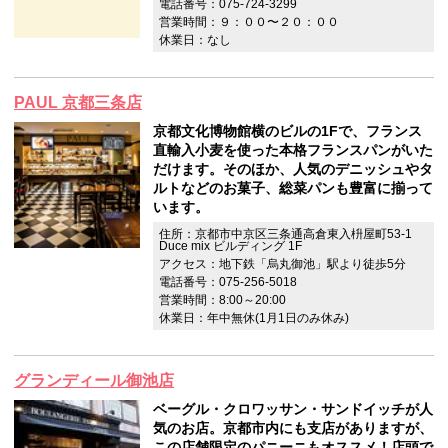
電話番号：075-724-3299
営業時間：９：００〜２０：００
休業日：なし
PAUL 京都三条店
京都文化博物館横のビルの1Fで、フランス
直輸入小麦を使った本格フランスパンがいた
だけます。そのほか、人気のデニッシュやタ
ルトなどのお菓子、総菜パンも豊富に揃って
います。
住所：京都市中京区三条通高倉東入枡屋町53-1
Duce mix ビルディング 1F
アクセス：地下鉄「烏丸御池」駅より徒歩5分
電話番号：075-256-5018
営業時間：8:00～20:00
休業日：年中無休(1月1日のみ休み)
グランディール御池店
ベーグル・クロワッサン・サンドイッチが人
気のお店。京都市内にも支店がありますが、
この店舗限定のパニーニもオススメ！店頭で