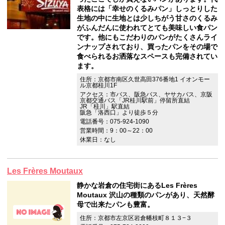
表格には「幸せのくるみパン」しっとりした
生地の中に生地とは少しちがう甘さのくるみ
がふんだんに使われてとても美味しい食パン
です。他にもこだわりのパンがたくさんライ
ンナップされており、買ったパンをその場で
食べられるお洒落なスペースも完備されてい
ます。
住所：京都市南区久世高田376番地1 イオンモー
ル京都桂川1F
アクセス：市バス、阪急バス、ヤサカバス、京阪
京都交通バス「JR桂川駅前」停留所直結
JR「桂川」駅直結
阪急「洛西口」より徒歩５分
電話番号：075-924-1090
営業時間：9：00～22：00
休業日：なし
Les Frères Moutaux
静かな岩倉の住宅街にあるLes Frères
Moutaux 沢山の種類のパンがあり、天然酵
母で出来たパンも豊富。
住所：京都市左京区岩倉幡枝町８１３−３