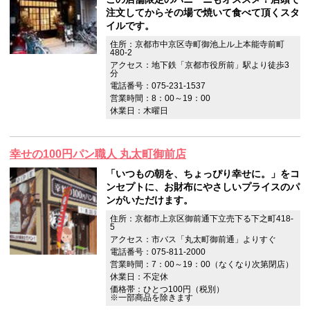
注文してからその場で焼いて食べて頂くスタ
イルです。
住所：京都市中京区寺町御池上ル上本能寺前町
480-2
アクセス：地下鉄「京都市役所前」駅より徒歩3
分
電話番号：075-231-1537
営業時間：8：00～19：00
休業日：木曜日
幸せの100円パン職人 丸太町御前店
「いつもの朝を、ちょっぴり幸せに。」をコ
ンセプトに、お財布にやさしいプライスのパ
ンがいただけます。
住所：京都市上京区御前通下立売下る下之町418-
5
アクセス：市バス「丸太町御前通」よりすぐ
電話番号：075-811-2000
営業時間：7：00～19：00（なくなり次第閉店）
休業日：不定休
価格帯：ひとつ100円（税別）
※一部商品を除きます