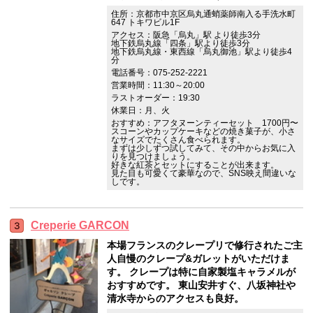
住所：京都市中京区烏丸通蛸薬師南入る手洗水町
647 トキワビル1F
アクセス：阪急「烏丸」駅 より徒歩3分
地下鉄烏丸線「四条」駅より徒歩3分
地下鉄烏丸線・東西線「烏丸御池」駅より徒歩4
分
電話番号：075-252-2221
営業時間：11:30～20:00
ラストオーダー：19:30
休業日：月、火
おすすめ：アフタヌーンティーセット 1700円〜
スコーンやカップケーキなどの焼き菓子が、小さ
なサイズでたくさん食べられます。
まずは少しずつ試してみて、その中からお気に入
りを見つけましょう。
好きな紅茶とセットにすることが出来ます。
見た目も可愛くて豪華なので、SNS映え間違いな
しです。
Creperie GARCON
本場フランスのクレープリで修行されたご主
人自慢のクレープ&ガレットがいただけま
す。 クレープは特に自家製塩キャラメルが
おすすめです。 東山安井すぐ、八坂神社や
清水寺からのアクセスも良好。