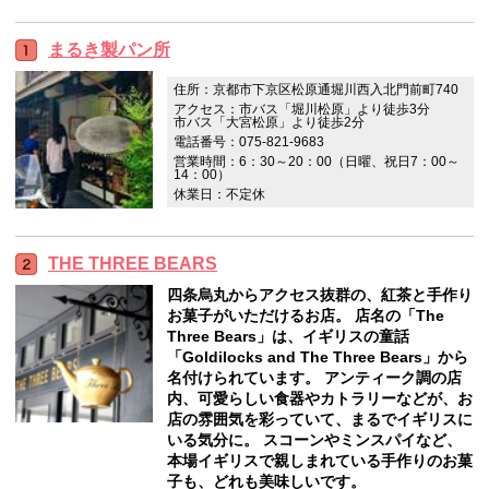
まるき製パン所
住所：京都市下京区松原通堀川西入北門前町740
アクセス：市バス「堀川松原」より徒歩3分
市バス「大宮松原」より徒歩2分
電話番号：075-821-9683
営業時間：6：30～20：00（日曜、祝日7：00～
14：00）
休業日：不定休
THE THREE BEARS
四条烏丸からアクセス抜群の、紅茶と手作り
お菓子がいただけるお店。 店名の「The
Three Bears」は、イギリスの童話
「Goldilocks and The Three Bears」から
名付けられています。 アンティーク調の店
内、可愛らしい食器やカトラリーなどが、お
店の雰囲気を彩っていて、まるでイギリスに
いる気分に。 スコーンやミンスパイなど、
本場イギリスで親しまれている手作りのお菓
子も、どれも美味しいです。