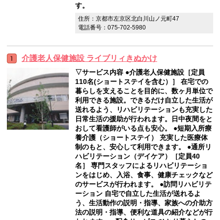
す。
住所：京都市左京区北白川山ノ元町47
電話番号：075-702-5980
介護老人保健施設 ライブリィきぬかけ
▽サービス内容 ●介護老人保健施設［定員
110名(ショートステイを含む）］ 在宅での
暮らしを支えることを目的に、数ヶ月単位で
利用できる施設。できるだけ自立した生活が
送れるよう、リハビリテーションも充実した
日常生活の援助が行われます。日中夜間をと
おして看護師がいる点も安心。 ●短期入所療
養介護（ショートステイ） 充実した医療体
制のもと、安心して利用できます。 ●通所リ
ハビリテーション（デイケア）［定員40
名］ 専門スタッフによるリハビリテーショ
ンをはじめ、入浴、食事、健康チェックなど
のサービスが行われます。 ●訪問リハビリテ
ーション 自宅で自立した生活が送れるよ
う、生活動作の説明・指導、家族への介助方
法の説明・指導、便利な道具の紹介などが行