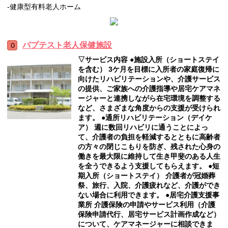
‐健康型有料老人ホーム
バプテスト老人保健施設
▽サービス内容 ●施設入所（ショートステイ
を含む） 3ケ月を目標に入所者の家庭復帰に
向けたリハビリテーションや、介護サービス
の提供、ご家族への介護指導や居宅ケアマネ
ージャーと連携しながら在宅環境を調整する
など、さまざまな角度からの支援が受けられ
ます。 ●通所リハビリテーション（デイケ
ア） 週に数回リハビリに通うことによっ
て、介護者の負担を軽減するとともに高齢者
の方々の閉じこもりを防ぎ、残された心身の
働きを最大限に維持して生き甲斐のある人生
を全うできるよう支援してもらえます。 ●短
期入所（ショートステイ） 介護者が冠婚葬
祭、旅行、入院、介護疲れなど、介護ができ
ない場合に利用できます。 ●居宅介護支援事
業所 介護保険の申請やサービス利用（介護
保険申請代行、居宅サービス計画作成など）
について、ケアマネージャーに相談できま