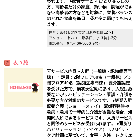
われます。 ●配食サービス ひとり暮らしの
方、高齢者だけの家庭、買い物・調理ができ
ない高齢者の方などを対象に、栄養バランス
のとれた食事を毎日、昼と夕に届けてもらえ
ます。
住所：京都市北区大北山原谷乾町127-1
アクセス：市バス「原谷口」より徒歩3分
電話番号：075-466-5066（代）
友々苑
▽サービス内容 ●入所（一般棟・認知症専門
棟） ・定員：2階フロア60名（一般棟）／3
階フロア40名（認知症専門棟） 要介護認定
を受けた方で、病状安定期にあり、入院は必
要ないがリハビリテーション・看護・介護を
必要な方が対象のサービスです。 ●短期入所
療養介護（ショートステイ） 冠婚葬祭時や
急病・急用で一時的に介護が困難な場合、短
期間入所できるサービスです。入所サービス
と同等のサービスが受けられます。 ●通所リ
ハビリテーション（デイケア） リハビリ・
ケア計画に基づいて、食事・入浴・レクリエ