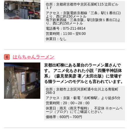
住所：京都府京都市中京区石屋町115 辻田ビル
１Ｆ
アクセス：京阪電鉄京都線「三条」駅(１番出口)
より、西に約150メートル
地下鉄東西線「三条京阪」駅(京阪側１番出口)よ
り、西に約150メートル
電話番号：075-211-8814
営業時間：11:00～翌6:00
休業日：なし
はらちゃんラーメン
京都出町柳にある屋台のラーメン屋さんで
す。 アニメ化もされた小説「四畳半神話体
系」（森見登美彦 著／太田出版）に登場す
る猫ラーメンのモデルとも言われています。
住所：京都市上京区河原町通今出川上る青龍町
266-3
アクセス：京阪・叡電「出町柳駅」より徒歩5分
営業時間：20：00～28：00
休業日：雨天（雨天予報時）、不定休 ※ホームペ
ージ（ブログ）にてご確認ください。
価格帯：600円～700円