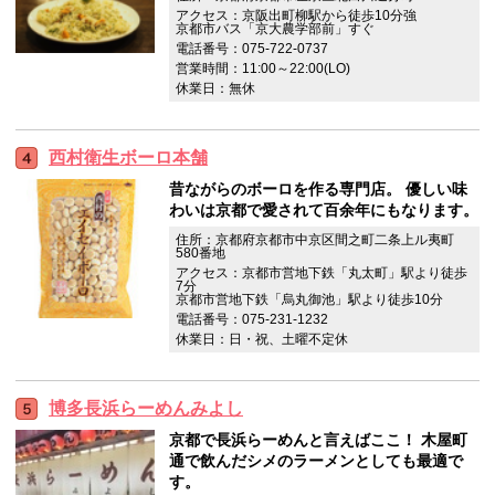
アクセス：京阪出町柳駅から徒歩10分強
京都市バス「京大農学部前」すぐ
電話番号：075-722-0737
営業時間：11:00～22:00(LO)
休業日：無休
西村衛生ボーロ本舗
昔ながらのボーロを作る専門店。 優しい味
わいは京都で愛されて百余年にもなります。
住所：京都府京都市中京区間之町二条上ル夷町
580番地
アクセス：京都市営地下鉄「丸太町」駅より徒歩
7分
京都市営地下鉄「烏丸御池」駅より徒歩10分
電話番号：075-231-1232
休業日：日・祝、土曜不定休
博多長浜らーめんみよし
京都で長浜らーめんと言えばここ！ 木屋町
通で飲んだシメのラーメンとしても最適で
す。