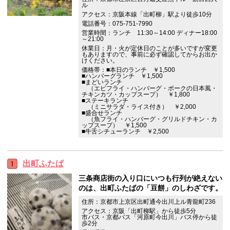
ル
アクセス：京阪本線「出町柳」駅より徒歩10分
電話番号：075-751-7990
営業時間：ランチ 11:30～14:00 ディナー18:00
～21:00
休業日：月・火が定休日のことが多いですが変更
もありますので、事前に必ず確認してからお出か
けください。
価格帯：■本日のランチ ￥1,500
■ハンバーグランチ ￥1,500
■まどいランチ
（エビフライ・ハンバーグ・ポークの日本風・
チキンカツ・カップスープ） ￥1,800
■ステーキランチ
（ミニサラダ・ライス付き） ￥2,000
■盛合せランチ
（魚フライ・ハンバーグ・グリルドチキン・カ
ップスープ） ￥1,500
■牛舌シチューランチ ￥2,500
出町ふたば
三条商店街の入り口にいつも行列が絶えない
のは、出町ふたばの「豆餅」のしわざです。
住所：京都市上京区出町通今出川上ル青龍町236
アクセス：京阪「出町柳駅」から徒歩5分
市バス・京都バス「河原町今出川」バス停から徒
歩2分