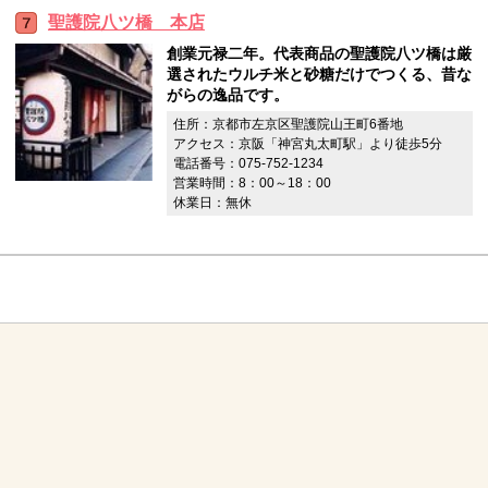
聖護院八ツ橋 本店
創業元禄二年。代表商品の聖護院八ツ橋は厳
選されたウルチ米と砂糖だけでつくる、昔な
がらの逸品です。
住所：京都市左京区聖護院山王町6番地
アクセス：京阪「神宮丸太町駅」より徒歩5分
電話番号：075-752-1234
営業時間：8：00～18：00
休業日：無休