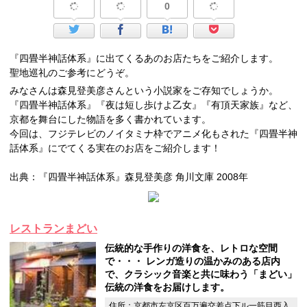
0
『四畳半神話体系』に出てくるあのお店たちをご紹介します。
聖地巡礼のご参考にどうぞ。
みなさんは森見登美彦さんという小説家をご存知でしょうか。
『四畳半神話体系』『夜は短し歩けよ乙女』『有頂天家族』など、
京都を舞台にした物語を多く書かれています。
今回は、フジテレビのノイタミナ枠でアニメ化もされた『四畳半神
話体系』にでてくる実在のお店をご紹介します！
出典：『四畳半神話体系』森見登美彦 角川文庫 2008年
レストランまどい
伝統的な手作りの洋食を、レトロな空間
で・・・ レンガ造りの温かみのある店内
で、クラシック音楽と共に味わう「まどい」
伝統の洋食をお届けします。
住所：京都市左京区百万遍交差点下ル一筋目西入