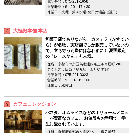
電話番号：075-231-1658
営業時間：8：30～17：30
休業日：火曜・第４水曜(祝日の場合は翌日)
大極殿本舗 本店
和菓子店でありながら、カステラ（かすてい
ら）が名物。実店舗でしか販売していないの
で、立ち寄った際には忘れずに！ 夏季限定
の「レースかん」も人気。
住所：京都市中京区高倉通四条上ル帯屋町590
アクセス：阪急「烏丸駅」より徒歩3分
電話番号：075-221-3323
営業時間：9：00～19：00
休業日：水曜日
カフェコレクション
パスタ、オムライスなどのボリュームメニュ
ーが豊富なカフェ。 お値段もお手頃で、学
生に愛されています。
住所：京都府京都市左京区北白川追分町67