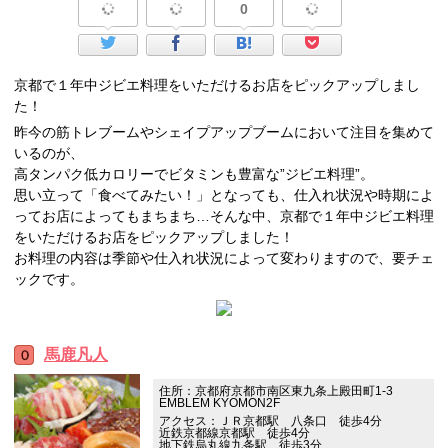
0
京都で１年中ジビエ料理をいただけるお店をピックアップしまし
た！
昨今の筋トレブームやシェイプアップブームにおいて注目を集めて
いるのが、
高タンパク低カロリーでビタミンも豊富な”ジビエ料理”。
思い立って「食べてみたい！」となっても、仕入れ状況や時期によ
ってお店によってもまちまち…そんな中、京都で１年中ジビエ料理
をいただけるお店をピックアップしました！
お料理の内容は季節や仕入れ状況によって変わりますので、要チェ
ックです。
馬鹿凡人
住所：京都府京都市南区東九条上殿田町1-3
EMBLEM KYOMON2F
アクセス：ＪＲ京都駅 八条口 徒歩4分
近鉄京都線京都駅 徒歩4分
地下鉄烏丸線九条駅 徒歩3分