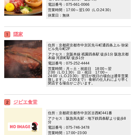
電話番号：075-661-0066
営業時間：17:00～翌1:00（L.O.24:30）
休業日：無休
隠家
住所：京都府京都市中京区先斗町通四条上ル 弥栄
ビル先斗町2F
アクセス：京阪本線 祇園四条駅 徒歩1分 阪急京都
本線 河原町駅 徒歩1分
電話番号：075-252-4444
営業時間：月～土・祝前日 18:00～翌
2:00（L.O.1:30） 日・祝日 17:00～
24:00（L.O.23:30） 翌日が祝日の場合は通常営業
致します。（2:00まで） 食材の仕入れにより早く
閉店する場合がございます。
ジビエ食堂
住所：京都府京都市中京区古西町441番
アクセス：阪急烏丸駅・地下鉄四条駅より徒歩8
分
電話番号：075-746-3478
営業時間：17:00~23:00