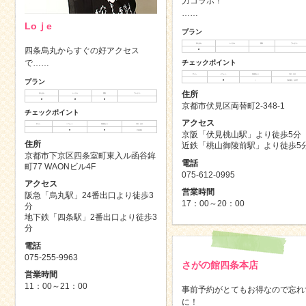
力コラボ！
……
Loｊe
プラン
持ち込み
レンタル
買取
プレゼント
四条烏丸からすぐの好アクセス
◯
で……
チェックポイント
手ぶら
ヘアセット
荷物預かり
予約・当日
プラン
◯
△
予約優先、当日可
住所
持ち込み
レンタル
買取
プレゼント
◯
◯
◯
京都市伏見区両替町2-348-1
チェックポイント
アクセス
手ぶら
ヘアセット
荷物預かり
予約・当日
◯
◯
予約優先
京阪「伏見桃山駅」より徒歩5分
住所
近鉄「桃山御陵前駅」より徒歩5
京都市下京区四条室町東入ル函谷鉾
電話
町77 WAONビル4F
075-612-0995
アクセス
営業時間
阪急「烏丸駅」24番出口より徒歩3
17：00～20：00
分
地下鉄「四条駅」2番出口より徒歩3
分
電話
075-255-9963
さがの館四条本店
営業時間
11：00～21：00
事前予約がとてもお得なので忘れ
に！