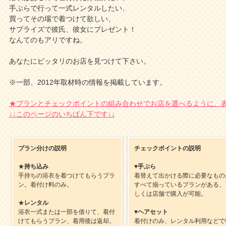
手ぶらで行って一式レンタルしたい、
買ってその場で着つけて欲しい、
サプライズで彼氏、彼女にプレゼント！
なんてのもアリですね。
あなたにピッタリのお店を見つけて下さい。
※一部、2012年取材時の情報を掲載しています。
★プランとチェックポイントの組み合わせでお店を選べるように、表
↓↓このページのいちばん下です↓↓
プラン分けの説明
チェックポイントの説明
★
持ち込み
♥
手ぶら
手持ちの浴衣を着つけてもらうプラ
着替えて出かける際に必要なもの
ン。着付け料のみ。
すべて揃っているプランがある、
しくは店舗で購入が可能。
★
レンタル
浴衣一式または一部を借りて、着付
♥
ヘアセット
けてもらうプラン、着用後は返却。
着付けのみ、レンタル利用などで