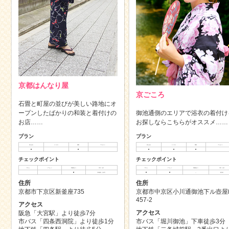
京都はんなり屋
京ごころ
石畳と町屋の並びが美しい路地にオ
ープンしたばかりの和装と着付けの
御池通側のエリアで浴衣の着付け
お店……
お探しならこちらがオススメ……
プラン
プラン
持ち込み
レンタル
買取
プレゼント
持ち込み
レンタル
買取
プレゼント
◯
◯
◯
◯
◯
チェックポイント
チェックポイント
手ぶら
ヘアセット
荷物預かり
予約・当日
手ぶら
ヘアセット
荷物預かり
予約・当日
◯
予約優先、当日可
◯
◯
△
要予約
住所
住所
京都市下京区新釜座735
京都市中京区小川通御池下ル壺屋
457-2
アクセス
アクセス
阪急「大宮駅」より徒歩7分
市バス「四条西洞院」より徒歩1分
市バス「堀川御池」下車徒歩3分