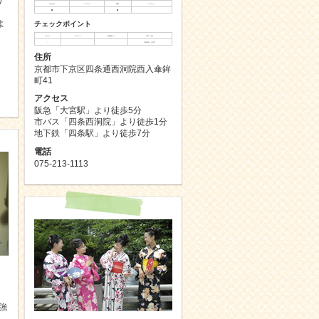
り
持ち込み
レンタル
買取
プレゼント
◯
◯
よ
チェックポイント
手ぶら
ヘアセット
荷物預かり
予約・当日
△
予約優先、当日可
住所
京都市下京区四条通西洞院西入傘鉾
町41
アクセス
阪急「大宮駅」より徒歩5分
市バス「四条西洞院」より徒歩1分
地下鉄「四条駅」より徒歩7分
電話
075-213-1113
強