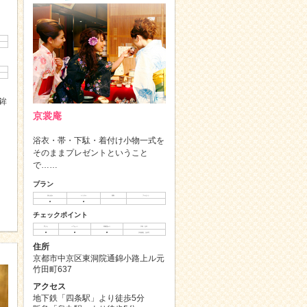
鉾
京裳庵
浴衣・帯・下駄・着付け小物一式を
そのままプレゼントということ
で……
プラン
持ち込み
レンタル
買取
プレゼント
◯
◯
チェックポイント
手ぶら
ヘアセット
荷物預かり
予約・当日
◯
◯
◯
予約優先、当日可
住所
京都市中京区東洞院通錦小路上ル元
竹田町637
アクセス
地下鉄「四条駅」より徒歩5分