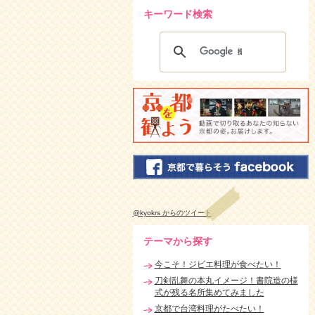
キーワード検索
@kyokrs からのツイート
テーマから探す
今こそ！ジビエ料理が食べたい！
刀剣乱舞の本丸イメージ！書院造の様
式が残る名所集めてみました
京都で台湾料理がたべたい！