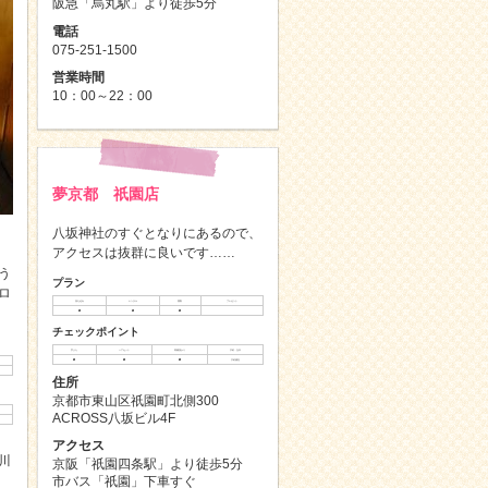
阪急「烏丸駅」より徒歩5分
電話
075-251-1500
営業時間
10：00～22：00
夢京都 祇園店
八坂神社のすぐとなりにあるので、
アクセスは抜群に良いです……
う
プラン
ロ
持ち込み
レンタル
買取
プレゼント
◯
◯
◯
チェックポイント
手ぶら
ヘアセット
荷物預かり
予約・当日
◯
◯
◯
予約優先
住所
京都市東山区祇園町北側300
ACROSS八坂ビル4F
アクセス
川
京阪「祇園四条駅」より徒歩5分
市バス「祇園」下車すぐ