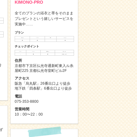
KIMONO-PRO
全てのプランの浴衣と帯をそのまま
プレゼントという嬉しいサービスを
実施中……
プラン
持ち込み
レンタル
買取
プレゼント
◯
◯
◯
チェックポイント
手ぶら
ヘアセット
荷物預かり
予約・当日
△
◯
◯
予約優先、当日可
住所
分
京都市下京区仏光寺通新町東入ル糸
屋町225 京都仏光寺室町ビル2F
アクセス
阪急「烏丸駅」26番出口より徒歩
地下鉄「四条駅」6番出口より徒歩
電話
075-353-8800
営業時間
10：00〜22：00
ず