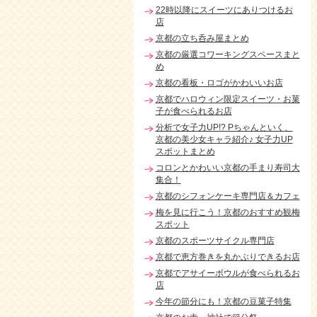
22時以降にスイーツにありつけるお
店
京都の立ち呑み屋まとめ
京都の厳選コワーキングスペースまと
め
京都の看板・ロゴがかわいいお店
京都でハロウィン限定スイーツ・お菓
子が食べられるお店
分析で女子力UP!? Pちゃんといく、
京都の美少女キャラ紹介♪ 女子力UP
スポットまとめ
コロンとかわいい京都の手まり寿司大
集合！
京都のシフォンケーキ専門店＆カフェ
梅を見に行こう！京都のおすすめ観梅
スポット
京都のスポーツサイクル専門店
京都で恵方巻きを丸かぶりできるお店
京都でアサイーボウルが食べられるお
店
今年の節分にも！京都の豆菓子特集