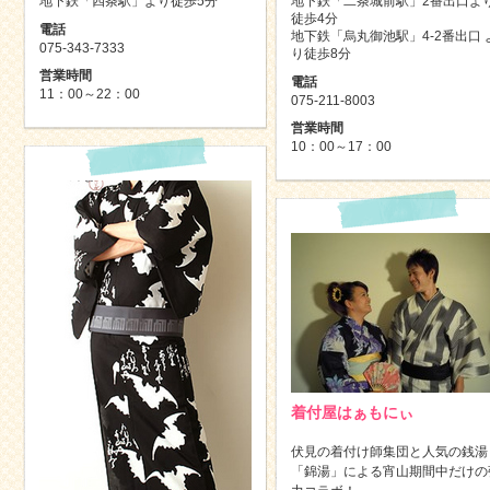
地下鉄「四条駅」より徒歩5分
地下鉄「二条城前駅」2番出口よ
徒歩4分
電話
地下鉄「烏丸御池駅」4-2番出口 
075-343-7333
り徒歩8分
営業時間
電話
11：00～22：00
075-211-8003
営業時間
10：00～17：00
着付屋はぁもにぃ
伏見の着付け師集団と人気の銭湯
「錦湯」による宵山期間中だけの