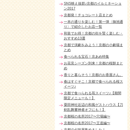
SNS映え抜群♪京都のイルミネーショ
ン2017
京都発！チョコレート店まとめ
一本の通りを楽しむ！第一弾〈御池通
り〉で紹介したお店一覧
和装でお得！京都の街を賢く楽しむ・
おすすめ13選
京都で演劇をみよう！京都の小劇場ま
とめ
食べられる宝石！京あめ特集
お花見シーズン到来！京都の桜餅まと
め
香りと暮らそう！京都のお香屋さん。
春はすぐそこ！京都で食べられる桜ス
イーツ♪
京都で食べられる苺スイーツ♪【期間
限定メニューも！】
粟田神社近辺の和風ゲストハウス【刀
剣乱舞審神者オフにも！】
京都桜の名所2017〜穴場編〜
京都桜の名所2017〜王道編〜
京都の七味屋集めました！