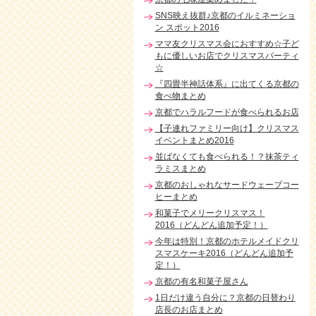
SNS映え抜群♪京都のイルミネーショ
ン スポット2016
ママ友クリスマス会におすすめ☆子ど
もに優しいお店でクリスマスパーティ
☆
『四畳半神話体系』に出てくる京都の
食べ物まとめ
京都でハラルフードが食べられるお店
【子連れファミリー向け】クリスマス
イベントまとめ2016
並ばなくても食べられる！？抹茶ティ
ラミスまとめ
京都のおしゃれなサードウェーブコー
ヒーまとめ
和菓子でメリークリスマス！
2016（どんどん追加予定！）
今年は特別！京都のホテルメイドクリ
スマスケーキ2016（どんどん追加予
定！）
京都の有名和菓子屋さん
1日だけ違う自分に？京都の日替わり
店長のお店まとめ