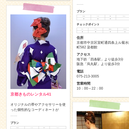
……
プラン
持ち込み
レンタル
買取
プレゼント
◯
◯
◯
チェックポイント
手ぶら
ヘアセット
荷物預かり
予約・当日
◯
◯
◯
要予約
住所
京都市中京区室町通四条上ル菊水
町582 染都館
アクセス
地下鉄「四条駅」より徒歩3分
阪急「烏丸駅」より徒歩3分
電話
075-213-3005
営業時間
10：00～22：00
京都きものレンタル41
オリジナルの帯やアクセサリーを使
った個性的なコーディネートが
……
プラン
持ち込み
レンタル
買取
プレゼント