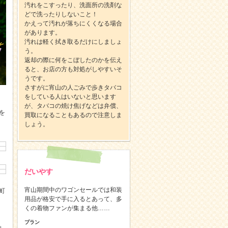
汚れをこすったり、洗面所の洗剤な
どで洗ったりしないこと！
かえって汚れが落ちにくくなる場合
があります。
汚れは軽く拭き取るだけにしましょ
う。
返却の際に何をこぼしたのかを伝え
ると、お店の方も対処がしやすいそ
うです。
さすがに宵山の人ごみで歩きタバコ
をしている人はいないと思います
が、タバコの焼け焦げなどは弁償、
を
買取になることもあるので注意しま
しょう。
だいやす
宵山期間中のワゴンセールでは和装
町
用品が格安で手に入るとあって、多
くの着物ファンが集まる他……
プラン