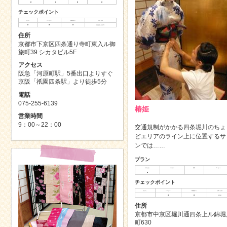
◯
◯
◯
◯
チェックポイント
手ぶら
ヘアセット
荷物預かり
予約・当日
◯
◯
◯
予約優先、当日可
住所
京都市下京区四条通り寺町東入ル御
旅町39 シカタビル5F
アクセス
阪急「河原町駅」5番出口よりすぐ
京阪「祇園四条駅」より徒歩5分
電話
075-255-6139
椿姫
営業時間
9：00～22：00
交通規制がかかる四条堀川のちょ
どエリアのライン上に位置するサ
ンでは……
プラン
持ち込み
レンタル
買取
プレゼント
◯
チェックポイント
手ぶら
ヘアセット
荷物預かり
予約・当日
◯
◯
要予約
住所
京都市中京区堀川通四条上ル錦堀
町630