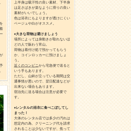
、
上半身は吸汗性の良い素材、下半身
は足さばきが楽なように滑りの良い
素材がいいでしょう。
色は浴衣にもよりますが透けにくい
を
ベージュや白がオススメ。
着
ー
♦
大きな荷物は避けましょう
場所によっては身動きが取れないほ
どの人で賑わう宵山。
荷物は着付け処で預かってもらう
が
か、コインロッカーに預けましょ
う。
予
近くのコンビニ
から宅急便で送ると
。
いう手もあります。
ただし、山鉾が立っている期間は交
通事情が悪いので、翌日配達などが
出来ない場合もあります。
宿泊先に送る場合は注意が必要で
す。
♦
レンタルの浴衣に食べこぼしてし
まった！
大体のレンタル店では多少の汚れは
想定内の為、クリーニング代を請求
されることは少ないですが、焦って