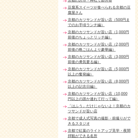
京都のお寺・神社で節分祭
豆腐系スイーツが食べられる京都の豆
腐屋さん
京都のカツサンドが旨い店（500円ま
でのお手頃ランチ編）
京都のカツサンドが旨い店（1,000円
前後のちょっとリッチ編）
京都のカツサンドが旨い店（2,000円
前後の晩ごはんより豪華編）
京都のカツサンドが旨い店（3,000円
前後の勇気要る編）
京都のカツサンドが旨い店（5,000円
以上の奮発編）
京都のカツサンドが旨い店（8,000円
以上の記念日編）
京都のカツサンドが旨い店（10,000
円以上の誰か連れて行って編）
「はふう」だけじゃないよ！京都のカ
ツサンドが旨い店
京都で成人式写真の撮影・前撮りがで
きるスタジオ
京都で紅葉のライトアップ見学・夜間
拝観ができる名所