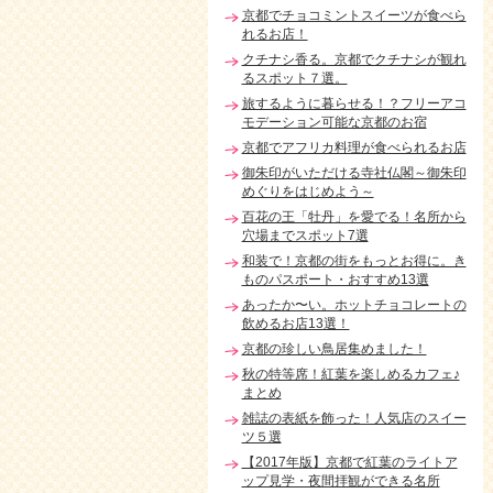
京都でチョコミントスイーツが食べら
れるお店！
クチナシ香る。京都でクチナシが観れ
るスポット７選。
旅するように暮らせる！？フリーアコ
モデーション可能な京都のお宿
京都でアフリカ料理が食べられるお店
御朱印がいただける寺社仏閣～御朱印
めぐりをはじめよう～
百花の王「牡丹」を愛でる！名所から
穴場までスポット7選
和装で！京都の街をもっとお得に。き
ものパスポート・おすすめ13選
あったか〜い。ホットチョコレートの
飲めるお店13選！
京都の珍しい鳥居集めました！
秋の特等席！紅葉を楽しめるカフェ♪
まとめ
雑誌の表紙を飾った！人気店のスイー
ツ５選
【2017年版】京都で紅葉のライトア
ップ見学・夜間拝観ができる名所