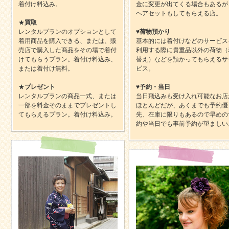
着付け料込み。
金に変更が出てくる場合もあるが
ヘアセットもしてもらえる店。
★
買取
レンタルプランのオプションとして
♥
荷物預かり
着用商品を購入できる、または、販
基本的には着付けなどのサービス
売店で購入した商品をその場で着付
利用する際に貴重品以外の荷物（
けてもらうプラン。着付け料込み、
替え）などを預かってもらえるサ
または着付け無料。
ビス。
★
プレゼント
♥
予約・当日
レンタルプランの商品一式、または
当日飛込みも受け入れ可能なお店
一部を料金そのままでプレゼントし
ほとんどだが、あくまでも予約優
てもらえるプラン。着付け料込み。
先、在庫に限りもあるので早めの
約や当日でも事前予約が望ましい