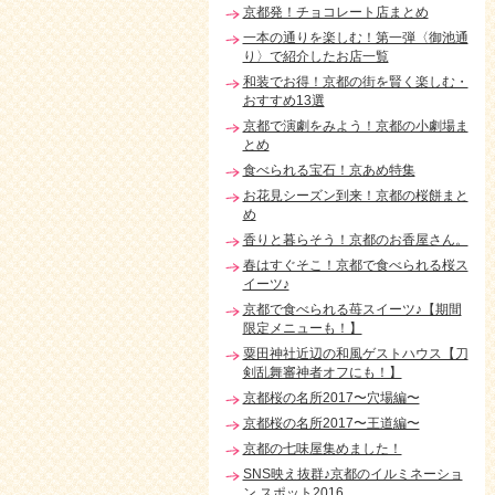
京都発！チョコレート店まとめ
一本の通りを楽しむ！第一弾〈御池通
り〉で紹介したお店一覧
和装でお得！京都の街を賢く楽しむ・
おすすめ13選
京都で演劇をみよう！京都の小劇場ま
とめ
食べられる宝石！京あめ特集
お花見シーズン到来！京都の桜餅まと
め
香りと暮らそう！京都のお香屋さん。
春はすぐそこ！京都で食べられる桜ス
イーツ♪
京都で食べられる苺スイーツ♪【期間
限定メニューも！】
粟田神社近辺の和風ゲストハウス【刀
剣乱舞審神者オフにも！】
京都桜の名所2017〜穴場編〜
京都桜の名所2017〜王道編〜
京都の七味屋集めました！
SNS映え抜群♪京都のイルミネーショ
ン スポット2016