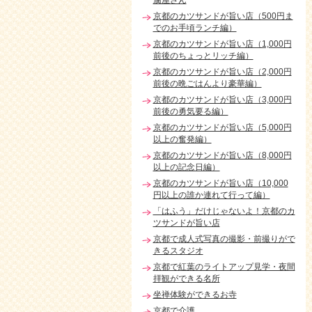
腐屋さん
京都のカツサンドが旨い店（500円ま
でのお手頃ランチ編）
京都のカツサンドが旨い店（1,000円
前後のちょっとリッチ編）
京都のカツサンドが旨い店（2,000円
前後の晩ごはんより豪華編）
京都のカツサンドが旨い店（3,000円
前後の勇気要る編）
京都のカツサンドが旨い店（5,000円
以上の奮発編）
京都のカツサンドが旨い店（8,000円
以上の記念日編）
京都のカツサンドが旨い店（10,000
円以上の誰か連れて行って編）
「はふう」だけじゃないよ！京都のカ
ツサンドが旨い店
京都で成人式写真の撮影・前撮りがで
きるスタジオ
京都で紅葉のライトアップ見学・夜間
拝観ができる名所
坐禅体験ができるお寺
京都で介護