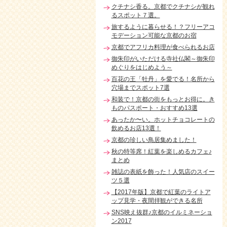
クチナシ香る。京都でクチナシが観れ
るスポット７選。
旅するように暮らせる！？フリーアコ
モデーション可能な京都のお宿
京都でアフリカ料理が食べられるお店
御朱印がいただける寺社仏閣～御朱印
めぐりをはじめよう～
百花の王「牡丹」を愛でる！名所から
穴場までスポット7選
和装で！京都の街をもっとお得に。き
ものパスポート・おすすめ13選
あったか〜い。ホットチョコレートの
飲めるお店13選！
京都の珍しい鳥居集めました！
秋の特等席！紅葉を楽しめるカフェ♪
まとめ
雑誌の表紙を飾った！人気店のスイー
ツ５選
【2017年版】京都で紅葉のライトア
ップ見学・夜間拝観ができる名所
SNS映え抜群♪京都のイルミネーショ
ン2017