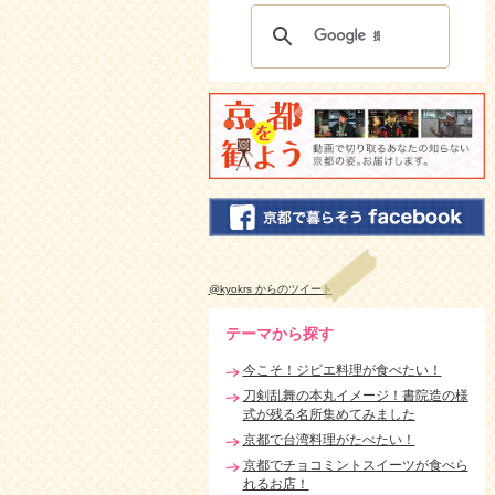
@kyokrs からのツイート
テーマから探す
今こそ！ジビエ料理が食べたい！
刀剣乱舞の本丸イメージ！書院造の様
式が残る名所集めてみました
京都で台湾料理がたべたい！
京都でチョコミントスイーツが食べら
れるお店！