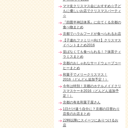
ママ友クリスマス会におすすめ☆子ど
もに優しいお店でクリスマスパーティ
☆
『四畳半神話体系』に出てくる京都の
食べ物まとめ
京都でハラルフードが食べられるお店
【子連れファミリー向け】クリスマス
イベントまとめ2016
並ばなくても食べられる！？抹茶ティ
ラミスまとめ
京都のおしゃれなサードウェーブコー
ヒーまとめ
和菓子でメリークリスマス！
2016（どんどん追加予定！）
今年は特別！京都のホテルメイドクリ
スマスケーキ2016（どんどん追加予
定！）
京都の有名和菓子屋さん
1日だけ違う自分に？京都の日替わり
店長のお店まとめ
22時以降にスイーツにありつけるお
店