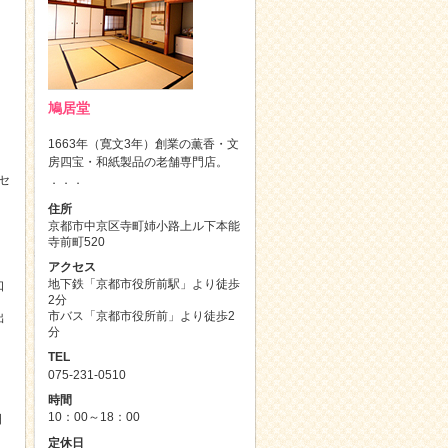
鳩居堂
1663年（寛文3年）創業の薫香・文
房四宝・和紙製品の老舗専門店。
セ
．．．
住所
京都市中京区寺町姉小路上ル下本能
寺前町520
アクセス
地下鉄「京都市役所前駅」より徒歩
口
2分
市バス「京都市役所前」より徒歩2
出
分
TEL
075-231-0510
時間
10：00～18：00
日
定休日