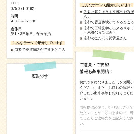
TEL
こんなテーマで紹介しています
075-371-0162
香りと暮らそう！京都のお香屋
ん。
時間
9：00～17：30
京都で香道体験ができるところ
京都で工場見学が出来るスポッ
定休日
＜京都ならでは編＞
第1・3日曜日、年末年始
京都のこだわり雑貨屋さん
こんなテーマで紹介しています
京都で香道体験ができるところ
ご意見・ご要望
情報も募集開始！
広告です
お気づきになりました点をお聞か
ください。また、お持ちの情報・
介したい出来事等もお知らせくだ
いませ。
情報提供の場合、折り返しさせて
ただくことがございますので、可
でしたらご連絡先をご記入くださ
い。