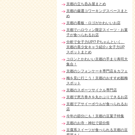
京都の立ち呑み屋まとめ
京都の厳選コワーキングスペースまと
め
京都の看板・ロゴがかわいいお店
京都でハロウィン限定スイーツ・お菓
子が食べられるお店
分析で女子力UP!? Pちゃんといく、
京都の美少女キャラ紹介♪ 女子力UP
スポットまとめ
コロンとかわいい京都の手まり寿司大
集合！
京都のシフォンケーキ専門店＆カフェ
梅を見に行こう！京都のおすすめ観梅
スポット
京都のスポーツサイクル専門店
京都で恵方巻きを丸かぶりできるお店
京都でアサイーボウルが食べられるお
店
今年の節分にも！京都の豆菓子特集
京都のお寺・神社で節分祭
豆腐系スイーツが食べられる京都の豆