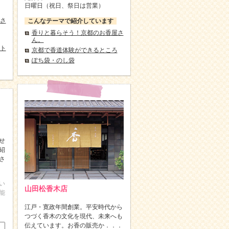
日曜日（祝日、祭日は営業）
さ
こんなテーマで紹介しています
香りと暮らそう！京都のお香屋さ
ん。
ト
京都で香道体験ができるところ
ぽち袋・のし袋
せ
紹
さ
い
山田松香木店
能
江戸・寛政年間創業。平安時代から
つづく香木の文化を現代、未来へも
伝えています。お香の販売か．．．