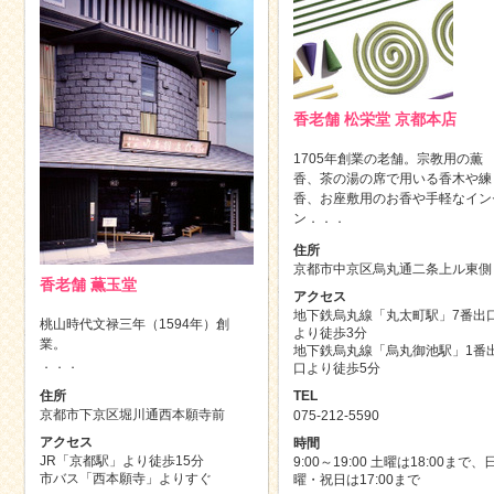
香老舗 松栄堂 京都本店
1705年創業の老舗。宗教用の薫
香、茶の湯の席で用いる香木や練
香、お座敷用のお香や手軽なイン
ン．．．
住所
京都市中京区烏丸通二条上ル東側
香老舗 薫玉堂
アクセス
地下鉄烏丸線「丸太町駅」7番出
桃山時代文禄三年（1594年）創
より徒歩3分
業。
地下鉄烏丸線「烏丸御池駅」1番
．．．
口より徒歩5分
TEL
住所
京都市下京区堀川通西本願寺前
075-212-5590
アクセス
時間
JR「京都駅」より徒歩15分
9:00～19:00 土曜は18:00まで、
市バス「西本願寺」よりすぐ
曜・祝日は17:00まで