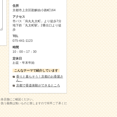
住所
京都市上京区勘解由小路町164
アクセス
市バス「烏丸丸太町」より徒歩7分
地下鉄「丸太町駅」2番出口より徒
歩
TEL
075-441-1123
時間
10：00～17：30
定休日
お盆・年末年始
こんなテーマで紹介しています
香りと暮らそう！京都のお香屋さ
ん。
京都で香道体験ができるところ
は各店舗にご確認ください。
を負う義務は無いものと致しますので何卒ご了承くだ