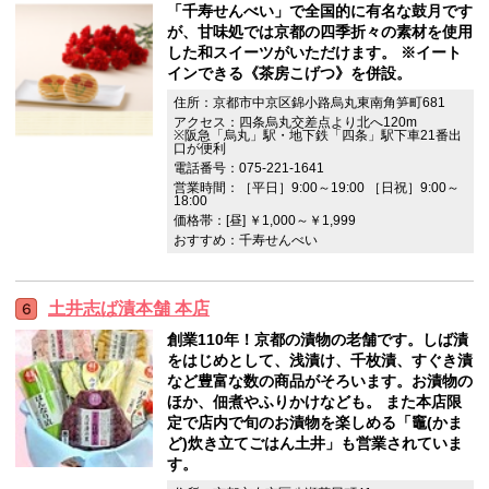
「千寿せんべい」で全国的に有名な鼓月です
が、甘味処では京都の四季折々の素材を使用
した和スイーツがいただけます。 ※イート
インできる《茶房こげつ》を併設。
住所：京都市中京区錦小路烏丸東南角笋町681
アクセス：四条烏丸交差点より北へ120m
※阪急「烏丸」駅・地下鉄「四条」駅下車21番出
口が便利
電話番号：075-221-1641
営業時間：［平日］9:00～19:00 ［日祝］9:00～
18:00
価格帯：[昼] ￥1,000～￥1,999
おすすめ：千寿せんべい
土井志ば漬本舗 本店
創業110年！京都の漬物の老舗です。しば漬
をはじめとして、浅漬け、千枚漬、すぐき漬
など豊富な数の商品がそろいます。お漬物の
ほか、佃煮やふりかけなども。 また本店限
定で店内で旬のお漬物を楽しめる「竈(かま
ど)炊き立てごはん土井」も営業されていま
す。