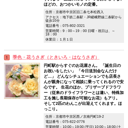
ほどの、おつかいモノの定番。
住所：京都市中京区旧二条七本松西入
アクセス：地下鉄二条駅・JR嵯峨野線二条駅から
徒歩10分
電話番号：075-802-3321
営業時間：9：00～19：00 日曜・祝日は、～
18：00
休業日：１月１日
季色・花うさぎ（ときいろ・はなうさぎ）
円町駅からすぐのお花屋さん。 「誕生日の
お祝いをしたい」 「今日送別会なんだけ
ど…」 どんなシチュエーションでも店長さ
んが親身になって相談に乗ってくれるので安
心です。 生花のほか、プリザーブドフラワ
ー（従来のドライフラワーとは違い、特殊加
工を施し長期保存が可能なお花）もアリ。
そして2匹のわんこが出迎えてくれます。ほ
っこり。
住所：京都市中京区西ノ京南円町19-2
電話番号：075-822-0776
営業時間：10:00～19:00 (平日) 10:00～18:00 (土