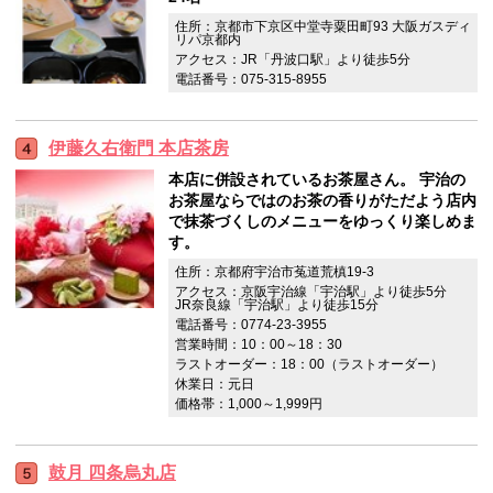
住所：京都市下京区中堂寺粟田町93 大阪ガスディ
リパ京都内
アクセス：JR「丹波口駅」より徒歩5分
電話番号：075-315-8955
伊藤久右衛門 本店茶房
本店に併設されているお茶屋さん。 宇治の
お茶屋ならではのお茶の香りがただよう店内
で抹茶づくしのメニューをゆっくり楽しめま
す。
住所：京都府宇治市菟道荒槙19-3
アクセス：京阪宇治線「宇治駅」より徒歩5分
JR奈良線「宇治駅」より徒歩15分
電話番号：0774-23-3955
営業時間：10：00～18：30
ラストオーダー：18：00（ラストオーダー）
休業日：元日
価格帯：1,000～1,999円
鼓月 四条烏丸店