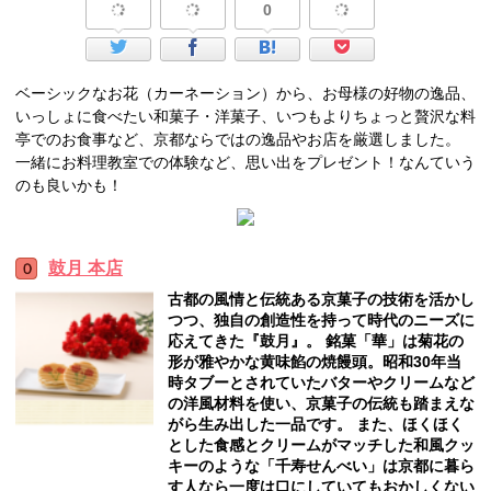
0
ベーシックなお花（カーネーション）から、お母様の好物の逸品、
いっしょに食べたい和菓子・洋菓子、いつもよりちょっと贅沢な料
亭でのお食事など、京都ならではの逸品やお店を厳選しました。
一緒にお料理教室での体験など、思い出をプレゼント！なんていう
のも良いかも！
鼓月 本店
古都の風情と伝統ある京菓子の技術を活かし
つつ、独自の創造性を持って時代のニーズに
応えてきた『鼓月』。 銘菓「華」は菊花の
形が雅やかな黄味餡の焼饅頭。昭和30年当
時タブーとされていたバターやクリームなど
の洋風材料を使い、京菓子の伝統も踏まえな
がら生み出した一品です。 また、ほくほく
とした食感とクリームがマッチした和風クッ
キーのような「千寿せんべい」は京都に暮ら
す人なら一度は口にしていてもおかしくない