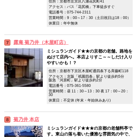
住所：京都市左京区八瀬花尻町41
アクセス：バス「花尻橋」下車徒歩すぐ
電話番号：075-744-2311
営業時間：9：00～17：30（土日祝日は18：00）
休業日：年中無休
露庵 菊乃井（木屋町店）
ミシュランガイド★★の京都の老舗。路地を
ぬけて店内へ。本店よりすこ～～しだけ入り
やすいかも！？
住所：京都市下京区木屋町通四条下る斉藤町118
アクセス：京阪「祇園四条」駅より徒歩約5分
阪急「河原町」駅より徒歩約2分
電話番号：075-361-5580
営業時間：昼 11：30～13：30 夜 17：00～20：
30
休業日：不定休 (年末・年始休みあり)
菊乃井 本店
ミシュランガイド★★★の京都の老舗料亭で
す。東山の落ち着いた優雅な雰囲気の中で、