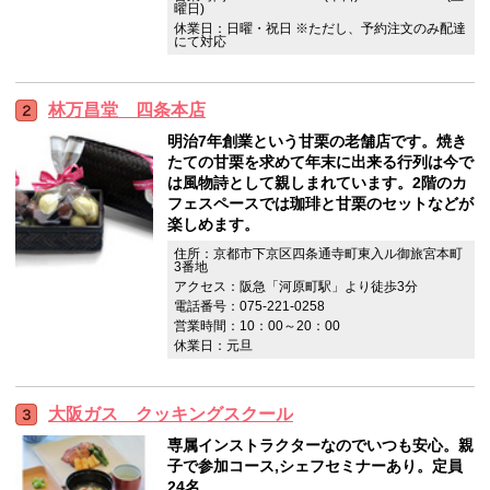
曜日)
休業日：日曜・祝日 ※ただし、予約注文のみ配達
にて対応
林万昌堂 四条本店
明治7年創業という甘栗の老舗店です。焼き
たての甘栗を求めて年末に出来る行列は今で
は風物詩として親しまれています。2階のカ
フェスペースでは珈琲と甘栗のセットなどが
楽しめます。
住所：京都市下京区四条通寺町東入ル御旅宮本町
3番地
アクセス：阪急「河原町駅」より徒歩3分
電話番号：075-221-0258
営業時間：10：00～20：00
休業日：元旦
大阪ガス クッキングスクール
専属インストラクターなのでいつも安心。親
子で参加コース,シェフセミナーあり。定員
24名