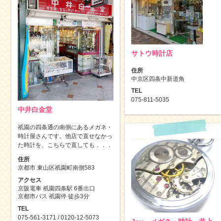
サトウ時計店
住所
中京区四条中新道角
TEL
075-811-5035
中井白金堂
祇園の四条通の南側にあるメガネ・
時計屋さんです。他店で直せなかっ
た時計を、こちらで直しても．．．
住所
京都市 東山区祇園町南側583
アクセス
京阪電車 祇園四条駅 6番出口
京都市バス 祇園停 徒歩3分
TEL
075-561-3171 / 0120-12-5073