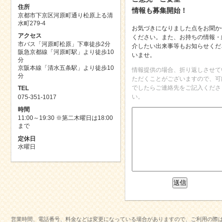
住所
情報も募集開始！
京都市下京区河原町通り松原上る清
水町279-4
お気づきになりました点をお聞か
アクセス
ください。また、お持ちの情報・
市バス「河原町松原」下車徒歩2分
介したい出来事等もお知らせくだ
阪急京都線「河原町駅」より徒歩10
いませ。
分
京阪本線「清水五条駅」より徒歩10
情報提供の場合、折り返しさせて
分
ただくことがございますので、可
でしたらご連絡先をご記入くださ
TEL
い。
075-351-1017
時間
11:00～19:30 ※第二木曜日は18:00
まで
定休日
水曜日
営業時間、電話番号、料金などは変更になっている場合がありますので、ご利用の際