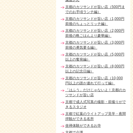
腐屋さん
京都のカツサンドが旨い店（500円ま
でのお手頃ランチ編）
京都のカツサンドが旨い店（1,000円
前後のちょっとリッチ編）
京都のカツサンドが旨い店（2,000円
前後の晩ごはんより豪華編）
京都のカツサンドが旨い店（3,000円
前後の勇気要る編）
京都のカツサンドが旨い店（5,000円
以上の奮発編）
京都のカツサンドが旨い店（8,000円
以上の記念日編）
京都のカツサンドが旨い店（10,000
円以上の誰か連れて行って編）
「はふう」だけじゃないよ！京都のカ
ツサンドが旨い店
京都で成人式写真の撮影・前撮りがで
きるスタジオ
京都で紅葉のライトアップ見学・夜間
拝観ができる名所
坐禅体験ができるお寺
京都で介護