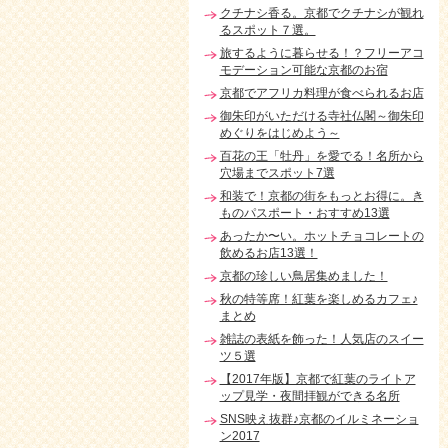
クチナシ香る。京都でクチナシが観れ
るスポット７選。
旅するように暮らせる！？フリーアコ
モデーション可能な京都のお宿
京都でアフリカ料理が食べられるお店
御朱印がいただける寺社仏閣～御朱印
めぐりをはじめよう～
百花の王「牡丹」を愛でる！名所から
穴場までスポット7選
和装で！京都の街をもっとお得に。き
ものパスポート・おすすめ13選
あったか〜い。ホットチョコレートの
飲めるお店13選！
京都の珍しい鳥居集めました！
秋の特等席！紅葉を楽しめるカフェ♪
まとめ
雑誌の表紙を飾った！人気店のスイー
ツ５選
【2017年版】京都で紅葉のライトア
ップ見学・夜間拝観ができる名所
SNS映え抜群♪京都のイルミネーショ
ン2017