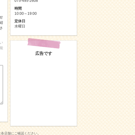
075-495-2608
時間
10:00～19:00
せ
定休日
紹
水曜日
さ
い
能
広告です
は各店舗にご確認ください。