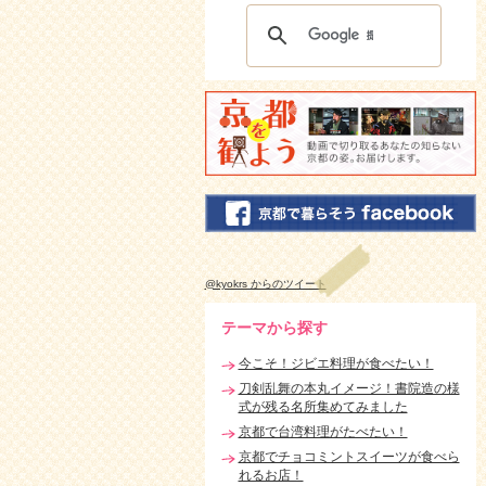
@kyokrs からのツイート
テーマから探す
今こそ！ジビエ料理が食べたい！
刀剣乱舞の本丸イメージ！書院造の様
式が残る名所集めてみました
京都で台湾料理がたべたい！
京都でチョコミントスイーツが食べら
れるお店！