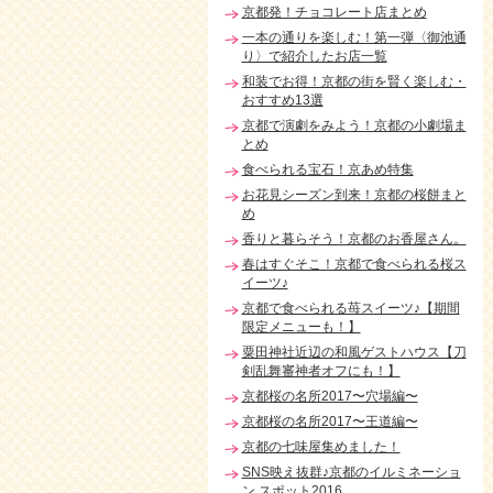
京都発！チョコレート店まとめ
一本の通りを楽しむ！第一弾〈御池通
り〉で紹介したお店一覧
和装でお得！京都の街を賢く楽しむ・
おすすめ13選
京都で演劇をみよう！京都の小劇場ま
とめ
食べられる宝石！京あめ特集
お花見シーズン到来！京都の桜餅まと
め
香りと暮らそう！京都のお香屋さん。
春はすぐそこ！京都で食べられる桜ス
イーツ♪
京都で食べられる苺スイーツ♪【期間
限定メニューも！】
粟田神社近辺の和風ゲストハウス【刀
剣乱舞審神者オフにも！】
京都桜の名所2017〜穴場編〜
京都桜の名所2017〜王道編〜
京都の七味屋集めました！
SNS映え抜群♪京都のイルミネーショ
ン スポット2016