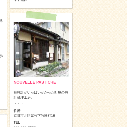
いる
歩
NOUVELLE PASTICHE
・
柱時計がいっぱいかかった町屋の時
計修理工房。
．．．
住所
京都市北区紫竹下竹殿町16
TEL