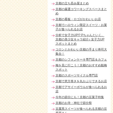
京都の立ち呑み屋まとめ
京都の厳選コワーキングスペースまと
め
京都の看板・ロゴがかわいいお店
京都でハロウィン限定スイーツ・お菓
子が食べられるお店
分析で女子力UP!? Pちゃんといく、
京都の美少女キャラ紹介♪ 女子力UP
スポットまとめ
コロンとかわいい京都の手まり寿司大
集合！
京都のシフォンケーキ専門店＆カフェ
梅を見に行こう！京都のおすすめ観梅
スポット
京都のスポーツサイクル専門店
京都で恵方巻きを丸かぶりできるお店
京都でアサイーボウルが食べられるお
店
今年の節分にも！京都の豆菓子特集
京都のお寺・神社で節分祭
豆腐系スイーツが食べられる京都の豆