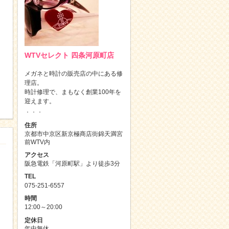
WTVセレクト 四条河原町店
メガネと時計の販売店の中にある修
理店。
時計修理で、まもなく創業100年を
迎えます。
．．．
住所
京都市中京区新京極商店街錦天満宮
前WTV内
アクセス
阪急電鉄「河原町駅」より徒歩3分
TEL
075-251-6557
時間
12:00～20:00
定休日
年中無休