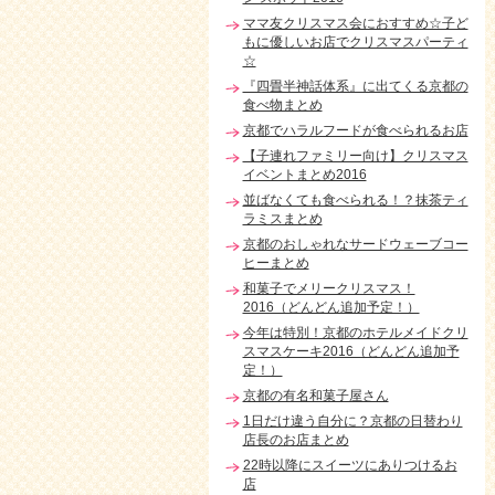
ママ友クリスマス会におすすめ☆子ど
もに優しいお店でクリスマスパーティ
☆
『四畳半神話体系』に出てくる京都の
食べ物まとめ
京都でハラルフードが食べられるお店
【子連れファミリー向け】クリスマス
イベントまとめ2016
並ばなくても食べられる！？抹茶ティ
ラミスまとめ
京都のおしゃれなサードウェーブコー
ヒーまとめ
和菓子でメリークリスマス！
2016（どんどん追加予定！）
今年は特別！京都のホテルメイドクリ
スマスケーキ2016（どんどん追加予
定！）
京都の有名和菓子屋さん
1日だけ違う自分に？京都の日替わり
店長のお店まとめ
22時以降にスイーツにありつけるお
店