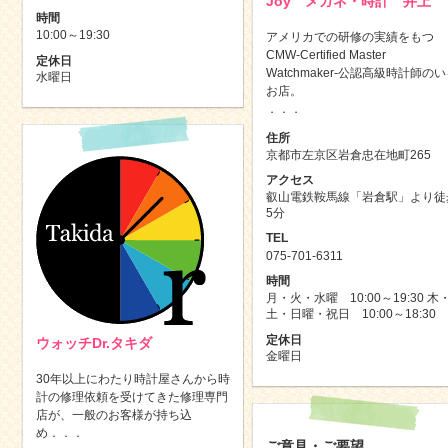
Joy メガネ・時計 井上
時間
10:00～19:30
アメリカでの研修の実績をもつ
CMW-Certified Master
定休日
Watchmaker-公認高級時計師の
水曜日
お店。
．．．
住所
京都市左京区岩倉忠在地町265
アクセス
叡山電鉄鞍馬線「岩倉駅」より徒
5分
TEL
075-701-6311
時間
月・火・水曜 10:00～19:30 木
土・日曜・祝日 10:00～18:30
定休日
ウォッチDr.タキダ
金曜日
30年以上にわたり時計屋さんから時
計の修理依頼を受けてきた修理専門
店が、一般のお客様が持ち込
め．．．
ご意見・ご要望