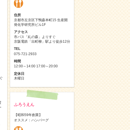
住所
京都市左京区下鴨森本町15 生産開
発化学研究所ビル1F
アクセス
市バス「糺の森」よりすぐ
京阪電鉄「出町柳」駅より徒歩12分
TEL
075-721-2933
時間
12:00～14:00 17:00～20:00
定休日
ぐ
木曜日
曜
ふろうえん
ー
【昭和59年創業】
オススメ：ハンバーグ
み