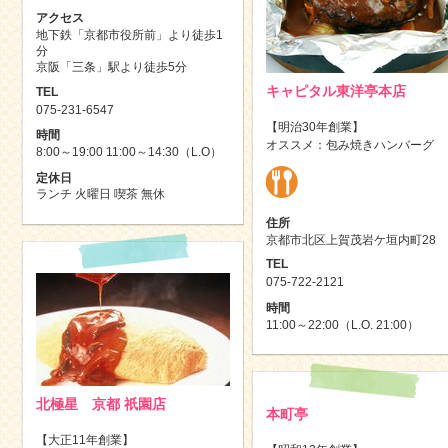
アクセス
地下鉄「京都市役所前」より徒歩1
分
京阪「三条」駅より徒歩5分
キャピタル東洋亭本店
TEL
075-231-6547
【明治30年創業】
時間
オススメ：包み焼きハンバーグ
8:00～19:00 11:00～14:30（L.O）
定休日
ランチ 火曜日 喫茶 無休
住所
京都市北区上賀茂岩ケ垣内町28
TEL
075-722-2121
時間
11:00～22:00（L.O. 21:00）
北極星 京都 祇園店
本町亭
【大正11年創業】