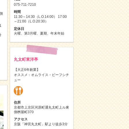
075-711-7210
時間
側
11:30～14:30（L.O.14:00） 17:00
～21:00（L.O.20:30）
1
定休日
火曜、第3月曜、夏期、年末年始
分
丸太町東洋亭
【大正6年創業】
オススメ：オムライス・ビーフシチ
ュー
住所
京都市上京区河原町通丸太町上ル東
側桝屋町370
アクセス
京阪「神宮丸太町」駅より徒歩3分