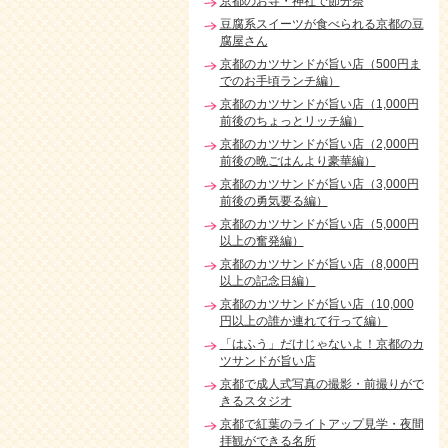
京都のお寺・神社で節分祭
豆腐系スイーツが食べられる京都の豆
腐屋さん
京都のカツサンドが旨い店（500円ま
でのお手頃ランチ編）
京都のカツサンドが旨い店（1,000円
前後のちょっとリッチ編）
京都のカツサンドが旨い店（2,000円
前後の晩ごはんより豪華編）
京都のカツサンドが旨い店（3,000円
前後の勇気要る編）
京都のカツサンドが旨い店（5,000円
以上の奮発編）
京都のカツサンドが旨い店（8,000円
以上の記念日編）
京都のカツサンドが旨い店（10,000
円以上の誰か連れて行って編）
「はふう」だけじゃないよ！京都のカ
ツサンドが旨い店
京都で成人式写真の撮影・前撮りがで
きるスタジオ
京都で紅葉のライトアップ見学・夜間
拝観ができる名所