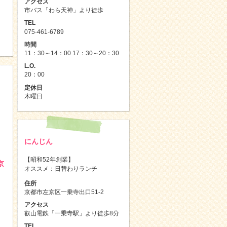
アクセス
市バス「わら天神」より徒歩
TEL
075-461-6789
時間
11：30～14：00 17：30～20：30
L.O.
20：00
定休日
木曜日
にんじん
【昭和52年創業】
京
オススメ：日替わりランチ
住所
京都市左京区一乗寺出口51-2
アクセス
叡山電鉄「一乗寺駅」より徒歩8分
TEL