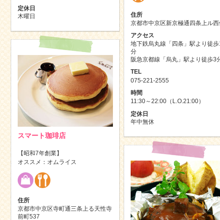
定休日
住所
木曜日
京都市中京区新京極通四条上ル西
アクセス
地下鉄烏丸線「四条」駅より徒歩
分
阪急京都線「烏丸」駅より徒歩3
TEL
075-221-2555
時間
11:30～22:00（L.O.21:00）
定休日
年中無休
スマート珈琲店
【昭和7年創業】
オススメ：オムライス
住所
京都市中京区寺町通三条上る天性寺
前町537