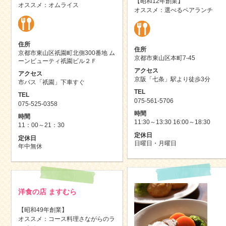
【昭和12年創業】
オススメ：オムライス
オススメ：選べるペアランチ
住所
住所
京都市東山区祇園町北側300番地 ム
京都市東山区本町7-45
ーンビューティ祇園ビル２Ｆ
アクセス
アクセス
京阪「七条」駅より徒歩3分
市バス「祇園」下車すぐ
TEL
TEL
075-561-5706
075-525-0358
時間
時間
11:30～13:30 16:00～18:30
11：00～21：30
定休日
定休日
日曜日・月曜日
年中無休
洋食の店 ますむら
【昭和49年創業】
オススメ：コース料理さながらのラ