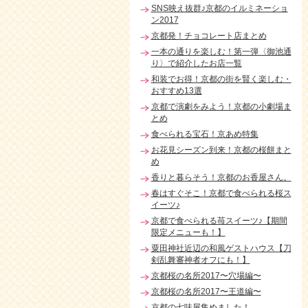
SNS映え抜群♪京都のイルミネーショ
ン2017
京都発！チョコレート店まとめ
一本の通りを楽しむ！第一弾〈御池通
り〉で紹介したお店一覧
和装でお得！京都の街を賢く楽しむ・
おすすめ13選
京都で演劇をみよう！京都の小劇場ま
とめ
食べられる宝石！京あめ特集
お花見シーズン到来！京都の桜餅まと
め
香りと暮らそう！京都のお香屋さん。
春はすぐそこ！京都で食べられる桜ス
イーツ♪
京都で食べられる苺スイーツ♪【期間
限定メニューも！】
粟田神社近辺の和風ゲストハウス【刀
剣乱舞審神者オフにも！】
京都桜の名所2017〜穴場編〜
京都桜の名所2017〜王道編〜
京都の七味屋集めました！