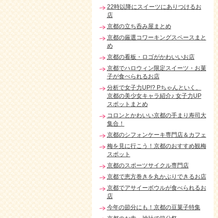
22時以降にスイーツにありつけるお
店
京都の立ち呑み屋まとめ
京都の厳選コワーキングスペースまと
め
京都の看板・ロゴがかわいいお店
京都でハロウィン限定スイーツ・お菓
子が食べられるお店
分析で女子力UP!? Pちゃんといく、
京都の美少女キャラ紹介♪ 女子力UP
スポットまとめ
コロンとかわいい京都の手まり寿司大
集合！
京都のシフォンケーキ専門店＆カフェ
梅を見に行こう！京都のおすすめ観梅
スポット
京都のスポーツサイクル専門店
京都で恵方巻きを丸かぶりできるお店
京都でアサイーボウルが食べられるお
店
今年の節分にも！京都の豆菓子特集