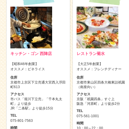
キッチン・ゴン 西陣店
レストラン菊水
【昭和46年創業】
【大正5年創業】
オススメ：ピネライス
オススメ：フレンチディナー
住所
住所
京都市上京区下立売通大宮西入浮田
京都市東山区四条大橋東詰祇園
町613
（南座向い）
アクセス
アクセス
市バス「堀川下立売」「千本丸太
京阪「祇園四条」すぐ上
町」より徒歩
阪急「河原町」より徒歩2分
JR「二条駅」より徒歩15分
TEL
TEL
075-561-1001
075-801-7563
時間
時間
10：00～22：00