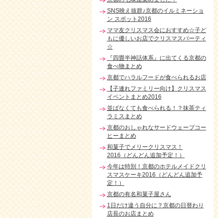
SNS映え抜群♪京都のイルミネーショ
ン スポット2016
ママ友クリスマス会におすすめ☆子ど
もに優しいお店でクリスマスパーティ
☆
『四畳半神話体系』に出てくる京都の
食べ物まとめ
京都でハラルフードが食べられるお店
【子連れファミリー向け】クリスマス
イベントまとめ2016
並ばなくても食べられる！？抹茶ティ
ラミスまとめ
京都のおしゃれなサードウェーブコー
ヒーまとめ
和菓子でメリークリスマス！
2016（どんどん追加予定！）
今年は特別！京都のホテルメイドクリ
スマスケーキ2016（どんどん追加予
定！）
京都の有名和菓子屋さん
1日だけ違う自分に？京都の日替わり
店長のお店まとめ