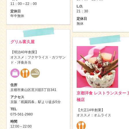
11：00～22：00
L.O.
定休日
21：30
年中無休
定休日
無休
グリル富久屋
【明治40年創業】
オススメ：フクヤライス・カツサン
ド・洋食弁当
住所
京都市東山区宮川筋5丁目341
京都洋食 レストランスター 
アクセス
極店
京阪「祇園四条」駅より徒歩5分
TEL
【大正14年創業】
075-561-2980
オススメ：オムライス
時間
12:00～22:00