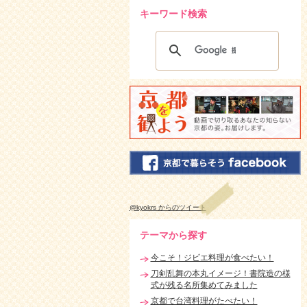
キーワード検索
@kyokrs からのツイート
テーマから探す
今こそ！ジビエ料理が食べたい！
刀剣乱舞の本丸イメージ！書院造の様
式が残る名所集めてみました
京都で台湾料理がたべたい！