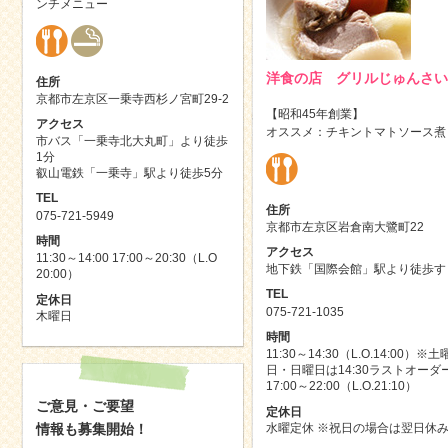
ンチメニュー
洋食の店 グリルじゅんさい
住所
京都市左京区一乗寺西杉ノ宮町29-2
【昭和45年創業】
アクセス
オススメ：チキントマトソース煮
市バス「一乗寺北大丸町」より徒歩
1分
叡山電鉄「一乗寺」駅より徒歩5分
TEL
住所
075-721-5949
京都市左京区岩倉南大鷺町22
時間
アクセス
11:30～14:00 17:00～20:30（L.O
地下鉄「国際会館」駅より徒歩す
20:00）
TEL
定休日
075-721-1035
木曜日
時間
11:30～14:30（L.O.14:00）※土
日・日曜日は14:30ラストオーダ
17:00～22:00（L.O.21:10）
ご意見・ご要望
定休日
情報も募集開始！
水曜定休 ※祝日の場合は翌日休