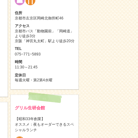
住所
京都市左京区岡崎北御所町46
アクセス
京都市バス「動物園前」「岡崎道」
より徒歩3分
京阪「神宮丸太町」駅より徒歩20分
TEL
075−771−5893
時間
11:30～21:45
定休日
毎週火曜・第2第4水曜
グリル生研会館
【昭和33年創業】
オススメ：夜もオーダーできるスペ
シャルランチ