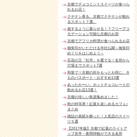
京都でチョコミントスイーツが食べら
れるお店！
クチナシ香る。京都でクチナシが観れ
るスポット７選。
旅するように暮らせる！？フリーアコ
モデーション可能な京都のお宿
京都でアフリカ料理が食べられるお店
御朱印がいただける寺社仏閣～御朱印
めぐりをはじめよう～
百花の王「牡丹」を愛でる！名所から
穴場までスポット7選
和装で！京都の街をもっとお得に。き
ものパスポート・おすすめ13選
あったか〜い。ホットチョコレートの
飲めるお店13選！
京都の珍しい鳥居集めました！
秋の特等席！紅葉を楽しめるカフェ♪
まとめ
雑誌の表紙を飾った！人気店のスイー
ツ５選
【2017年版】京都で紅葉のライトア
ップ見学・夜間拝観ができる名所