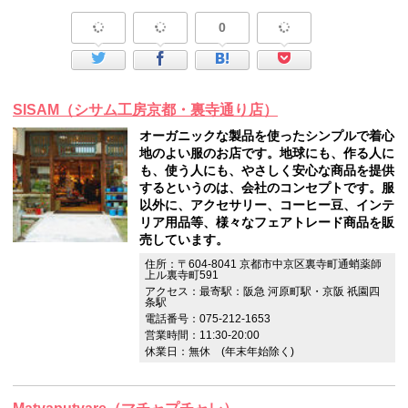
0
SISAM（シサム工房京都・裏寺通り店）
オーガニックな製品を使ったシンプルで着心
地のよい服のお店です。地球にも、作る人に
も、使う人にも、やさしく安心な商品を提供
するというのは、会社のコンセプトです。服
以外に、アクセサリー、コーヒー豆、インテ
リア用品等、様々なフェアトレード商品を販
売しています。
住所：〒604-8041 京都市中京区裏寺町通蛸薬師
上ル裏寺町591
アクセス：最寄駅：阪急 河原町駅・京阪 祇園四
条駅
電話番号：075-212-1653
営業時間：11:30-20:00
休業日：無休 (年末年始除く)