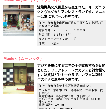
Matyaputyare（マチャプチャレ）
近畿野菜の八百屋から生まれた、オーガニッ
クとヴェジタリアンレストランです。メニュ
ーは主にネパール料理です。
住所：京都市東山区鞘町通り正面西入る上堀詰町
２９０ー２番地
電話番号：７５－５２５－１３３０
営業時間：１１時～８時
ラストオーダー：７時３０分
休業日：不定休
Muelek（ムーレック）
アジアを主にする世界の子供支援するを目的
とした、フェアトレードのカフェと雑貨屋で
す。雑貨はどれも手作りで、カフェは築65
年の小さな庭を持つ屋です。
住所：京都府京都市北区等持院南町12-3
アクセス：京都市バス 等持院道バス停下車、徒
歩約2分
嵐電北野線 等持院駅下車 徒歩約5分
京都市バス・嵐電 北野白梅町バス停・駅下車、
徒歩約7分
等持院駅から250m