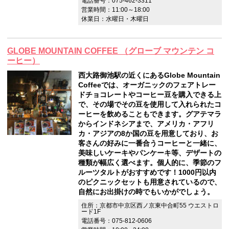
電話番号：075-462-3311
営業時間：11:00～18:00
休業日：水曜日・木曜日
GLOBE MOUNTAIN COFFEE （グローブ マウンテン コ
ーヒー）
西大路御池駅の近くにあるGlobe Mountain
Coffeeでは、オーガニックのフェアトレー
ドチョコレートやコーヒー豆を購入できる上
で、その場でその豆を使用して入れられたコ
ーヒーを飲めることもできます。グアテマラ
からインドネシアまで、アメリカ・アフリ
カ・アジアの8か国の豆を用意しており、お
客さんの好みに一番合うコーヒーと一緒に、
美味しいケーキやパンケーキ等、デザートの
種類が幅広く選べます。個人的に、季節のフ
ルーツタルトがおすすめです！1000円以内
のピクニックセットも用意されているので、
自然にお出掛けの時でもいかがでしょう。
住所：京都市中京区西ノ京東中合町55 ウエストロ
ード1F
電話番号：075-812-0606