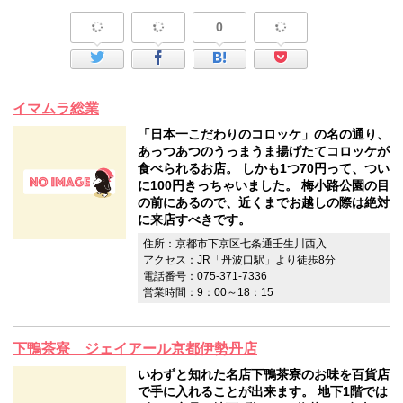
0
イマムラ総業
「日本一こだわりのコロッケ」の名の通り、
あっつあつのうっまうま揚げたてコロッケが
食べられるお店。 しかも1つ70円って、つい
に100円きっちゃいました。 梅小路公園の目
の前にあるので、近くまでお越しの際は絶対
に来店すべきです。
住所：京都市下京区七条通壬生川西入
アクセス：JR「丹波口駅」より徒歩8分
電話番号：075-371-7336
営業時間：9：00～18：15
下鴨茶寮 ジェイアール京都伊勢丹店
いわずと知れた名店下鴨茶寮のお味を百貨店
で手に入れることが出来ます。 地下1階では