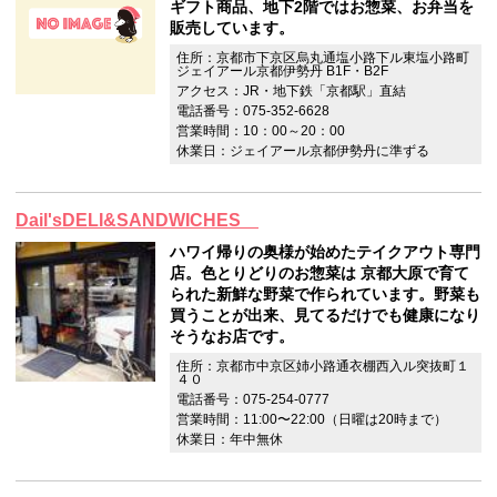
ギフト商品、地下2階ではお惣菜、お弁当を
販売しています。
住所：京都市下京区烏丸通塩小路下ル東塩小路町
ジェイアール京都伊勢丹 B1F・B2F
アクセス：JR・地下鉄「京都駅」直結
電話番号：075-352-6628
営業時間：10：00～20：00
休業日：ジェイアール京都伊勢丹に準ずる
Dail'sDELI&SANDWICHES
ハワイ帰りの奥様が始めたテイクアウト専門
店。色とりどりのお惣菜は 京都大原で育て
られた新鮮な野菜で作られています。野菜も
買うことが出来、見てるだけでも健康になり
そうなお店です。
住所：京都市中京区姉小路通衣棚西入ル突抜町１
４０
電話番号：075-254-0777
営業時間：11:00〜22:00（日曜は20時まで）
休業日：年中無休