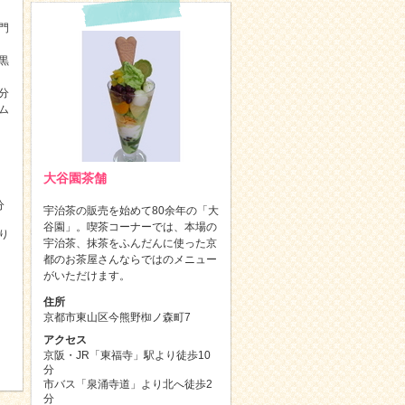
門
黒
分
ム
大谷園茶舗
分
宇治茶の販売を始めて80余年の「大
谷園」。喫茶コーナーでは、本場の
り
宇治茶、抹茶をふんだんに使った京
都のお茶屋さんならではのメニュー
がいただけます。
住所
京都市東山区今熊野椥ノ森町7
アクセス
京阪・JR「東福寺」駅より徒歩10
分
市バス「泉涌寺道」より北へ徒歩2
分