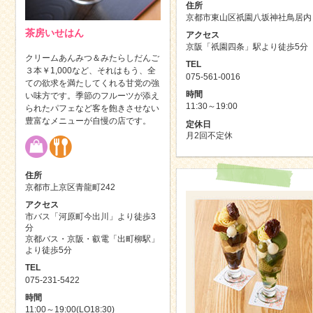
住所
京都市東山区祇園八坂神社鳥居内
茶房いせはん
アクセス
京阪「祇園四条」駅より徒歩5分
クリームあんみつ＆みたらしだんご
TEL
３本￥1,000など、それはもう、全
075-561-0016
ての欲求を満たしてくれる甘党の強
時間
い味方です。季節のフルーツが添え
11:30～19:00
られたパフェなど客を飽きさせない
豊富なメニューが自慢の店です。
定休日
月2回不定休
住所
京都市上京区青龍町242
アクセス
市バス「河原町今出川」より徒歩3
分
京都バス・京阪・叡電「出町柳駅」
より徒歩5分
TEL
075-231-5422
時間
11:00～19:00(LO18:30)