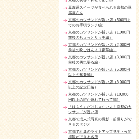
京都のお寺・神社で節分祭
豆腐系スイーツが食べられる京都の豆
腐屋さん
京都のカツサンドが旨い店（500円ま
でのお手頃ランチ編）
京都のカツサンドが旨い店（1,000円
前後のちょっとリッチ編）
京都のカツサンドが旨い店（2,000円
前後の晩ごはんより豪華編）
京都のカツサンドが旨い店（3,000円
前後の勇気要る編）
京都のカツサンドが旨い店（5,000円
以上の奮発編）
京都のカツサンドが旨い店（8,000円
以上の記念日編）
京都のカツサンドが旨い店（10,000
円以上の誰か連れて行って編）
「はふう」だけじゃないよ！京都のカ
ツサンドが旨い店
京都で成人式写真の撮影・前撮りがで
きるスタジオ
京都で紅葉のライトアップ見学・夜間
拝観ができる名所