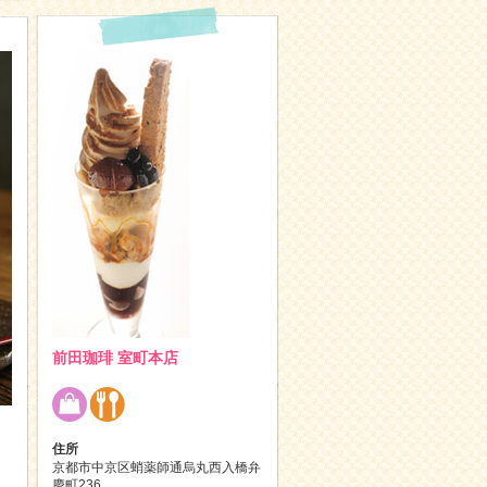
前田珈琲 室町本店
住所
京都市中京区蛸薬師通烏丸西入橋弁
慶町236