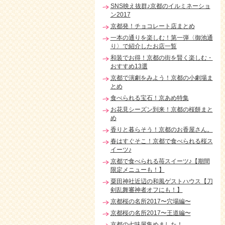
SNS映え抜群♪京都のイルミネーショ
ン2017
京都発！チョコレート店まとめ
一本の通りを楽しむ！第一弾〈御池通
り〉で紹介したお店一覧
和装でお得！京都の街を賢く楽しむ・
おすすめ13選
京都で演劇をみよう！京都の小劇場ま
とめ
食べられる宝石！京あめ特集
お花見シーズン到来！京都の桜餅まと
め
香りと暮らそう！京都のお香屋さん。
春はすぐそこ！京都で食べられる桜ス
イーツ♪
京都で食べられる苺スイーツ♪【期間
限定メニューも！】
粟田神社近辺の和風ゲストハウス【刀
剣乱舞審神者オフにも！】
京都桜の名所2017〜穴場編〜
京都桜の名所2017〜王道編〜
京都の七味屋集めました！