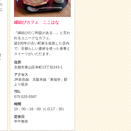
り
ニ
縁結びカフェ ここはな
『縁結びのご利益がある…』と言わ
れるユニークなカフェ。
築100年の古い町家を改装した店内
で、京都らしい素材を使った食事と
スイーツがいただます。
分
分
住所
京都市東山区本町13丁目243-1
アクセス
JR奈良線、京阪本線「東福寺」駅
より徒歩
TEL
075-525-5587
時間
10：00～18：00（L.O.17：30）
定休日
年中無休