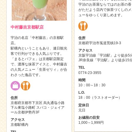
宇治のお茶屋ならではのお茶の香
がただよう店内で抹茶づくしのメ
ューをゆっくり楽しめます。
中村藤吉京都駅店
宇治の名店「中村藤吉」の京都駅
住所
京都府宇治市菟道荒槙19-3
店。
駅構内ということもあり、連日観光
アクセス
客で行列ができる人気ぶりです。
京阪宇治線「宇治駅」より徒歩5
「まるとパフェ」は京都駅店限定
JR奈良線「宇治駅」より徒歩15
で、濃厚な抹茶アイスと、中村藤吉
TEL
の人気メニュー「生茶ゼリィ」が合
0774-23-3955
わさった逸品です。
時間
10：00～18：30
L.O.
18：00（ラストオーダー）
住所
京都府京都市下京区 烏丸通塩小路
定休日
下ル東塩小路町 スバコ・ジェイア
元日
ール京都伊勢丹3F
お値段の目安
アクセス
1,000～1,999円
京都駅構内
TEL