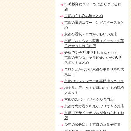
22時以降にスイーツにありつけるお
店
京都の立ち呑み屋まとめ
京都の厳選コワーキングスペースまと
め
京都の看板・ロゴがかわいいお店
京都でハロウィン限定スイーツ・お菓
子が食べられるお店
分析で女子力UP!? Pちゃんといく、
京都の美少女キャラ紹介♪ 女子力UP
スポットまとめ
コロンとかわいい京都の手まり寿司大
集合！
京都のシフォンケーキ専門店＆カフェ
梅を見に行こう！京都のおすすめ観梅
スポット
京都のスポーツサイクル専門店
京都で恵方巻きを丸かぶりできるお店
京都でアサイーボウルが食べられるお
店
今年の節分にも！京都の豆菓子特集