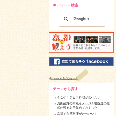
キーワード検索
@kyokrs からのツイート
テーマから探す
今こそ！ジビエ料理が食べたい！
刀剣乱舞の本丸イメージ！書院造の様
式が残る名所集めてみました
京都で台湾料理がたべたい！