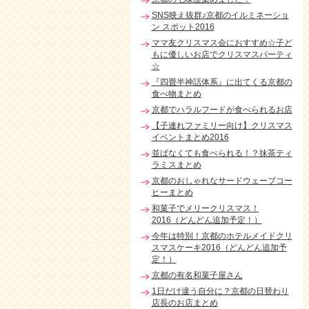
SNS映え抜群♪京都のイルミネーショ
ン スポット2016
ママ友クリスマス会におすすめ☆子ど
もに優しいお店でクリスマスパーティ
☆
『四畳半神話体系』に出てくる京都の
食べ物まとめ
京都でハラルフードが食べられるお店
【子連れファミリー向け】クリスマス
イベントまとめ2016
並ばなくても食べられる！？抹茶ティ
ラミスまとめ
京都のおしゃれなサードウェーブコー
ヒーまとめ
和菓子でメリークリスマス！
2016（どんどん追加予定！）
今年は特別！京都のホテルメイドクリ
スマスケーキ2016（どんどん追加予
定！）
京都の有名和菓子屋さん
1日だけ違う自分に？京都の日替わり
店長のお店まとめ