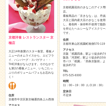
京都祇園花街のきなこのアイス専
店。
看板商品の「京きなな」は、丹波
大豆と国内産大豆のきなこを使用
し、着色料・保存料不使用で脂肪
を抑えたヘルシーなアイスクリー
です。
京都洋食 レストランスター 京
住所
極店
京都市東山区祇園町南側570-119
アクセス
大正14年創業のスター食堂。看板メ
京阪「祇園四条」駅より徒歩約7
ニューのオムライスから、エビフラ
阪急「河原町」駅より徒歩約10分
イ、ハンバーグ・スパゲティ・・
市バス「祇園」「四条京阪前」よ
THE洋食がならびます。そのなかで
徒歩約7分
も第2の看板メニュー、いちごたっ
TEL
ぷりのボリュームパフェもお忘れな
075-525-8300
く！
時間
11：00～19：00（L.O.18：30）
定休日
不定休
住所
京都市中京区新京極通四条上ル西側
アクセス