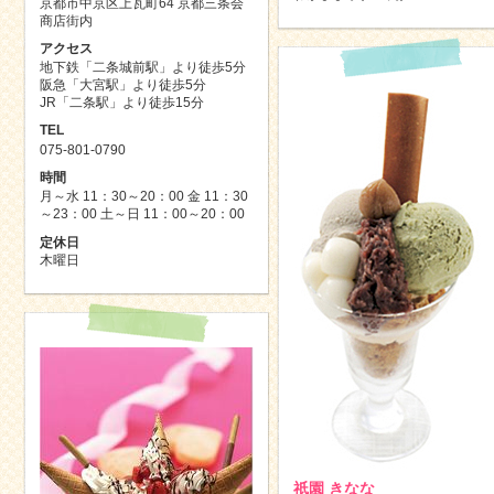
京都市中京区上瓦町64 京都三条会
商店街内
アクセス
地下鉄「二条城前駅」より徒歩5分
阪急「大宮駅」より徒歩5分
JR「二条駅」より徒歩15分
TEL
075-801-0790
時間
月～水 11：30～20：00 金 11：30
～23：00 土～日 11：00～20：00
定休日
木曜日
祇園 きなな