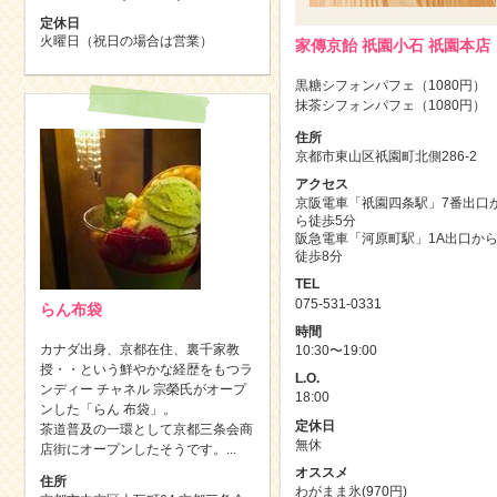
定休日
火曜日（祝日の場合は営業）
家傳京飴 祇園小石 祇園本店
黒糖シフォンパフェ（1080円）
抹茶シフォンパフェ（1080円）
住所
京都市東山区祇園町北側286-2
アクセス
京阪電車「祇園四条駅」7番出口
ら徒歩5分
阪急電車「河原町駅」1A出口か
徒歩8分
TEL
075-531-0331
らん布袋
時間
カナダ出身、京都在住、裏千家教
10:30〜19:00
授・・という鮮やかな経歴をもつラ
L.O.
ンディー チャネル 宗榮氏がオープ
18:00
ンした「らん 布袋」。
定休日
茶道普及の一環として京都三条会商
無休
店街にオープンしたそうです。...
オススメ
住所
わがまま氷(970円)