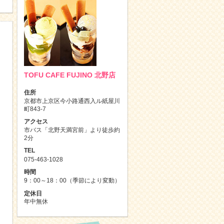
TOFU CAFE FUJINO 北野店
住所
京都市上京区今小路通西入ル紙屋川
町843-7
アクセス
市バス「北野天満宮前」より徒歩約
2分
TEL
075-463-1028
時間
9：00～18：00（季節により変動）
定休日
年中無休