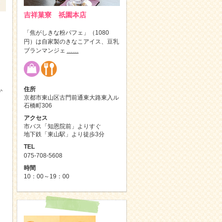
吉祥菓寮 祇園本店
「焦がしきな粉パフェ」（1080
円）は自家製のきなこアイス、豆乳
ブランマンジェ
……
住所
か
京都市東山区古門前通東大路東入ル
石橋町306
ら
アクセス
市バス「知恩院前」よりすぐ
地下鉄「東山駅」より徒歩3分
TEL
075-708-5608
時間
10：00～19：00