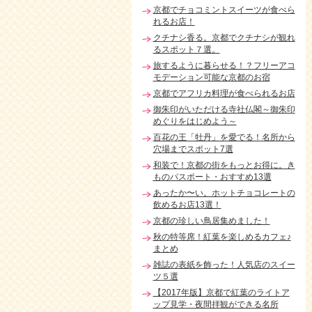
京都でチョコミントスイーツが食べら
れるお店！
クチナシ香る。京都でクチナシが観れ
るスポット７選。
旅するように暮らせる！？フリーアコ
モデーション可能な京都のお宿
京都でアフリカ料理が食べられるお店
御朱印がいただける寺社仏閣～御朱印
めぐりをはじめよう～
百花の王「牡丹」を愛でる！名所から
穴場までスポット7選
和装で！京都の街をもっとお得に。き
ものパスポート・おすすめ13選
あったか〜い。ホットチョコレートの
飲めるお店13選！
京都の珍しい鳥居集めました！
秋の特等席！紅葉を楽しめるカフェ♪
まとめ
雑誌の表紙を飾った！人気店のスイー
ツ５選
【2017年版】京都で紅葉のライトア
ップ見学・夜間拝観ができる名所