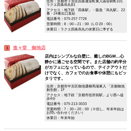
住所：京都市下京区四条通室町東入函谷鉾町101
ラクエ四条烏丸B1
アクセス：地下鉄「四条駅」・阪急「烏丸駅」 22
番・24番出口直結
電話番号：075-257-7726
営業時間：8：00～21：00（L.O 20：00）
休業日：ラクエ四条烏丸の休業日に準ずる
進々堂 御池店
店内はシンプルな白壁に、癒しのBGM…心
静かに過ごせる空間です。また店舗の約半分
がカフェになっているので、テイクアウトだ
けでなく、カフェでのお食事や休憩にもピッ
タリです。
住所：京都市中京区御池通柳馬場東入 「京都御池
創生館」1F
アクセス：地下鉄「京都市役所前駅」より西へ徒
歩4分
電話番号：075-213-3033
営業時間：7：30～20：00（※但し、年末年始は
お問い合わせください）
休業日：年末年始