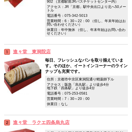
902 （京都駅前JRバスチケットセンター内）
アクセス：JR「京都」駅中央出口より北へ50メー
トル
電話番号：075-342-5013
営業時間：6：30～22：00 （但し、年末年始はお
問い合わせください）
休業日：年中無休 （但し、年末年始はお問い合わ
せください）
進々堂 東洞院店
毎日、フレッシュなパンを取り揃えていま
す。そのほか、イートインコーナーのライン
ナップも充実です。
住所：京都市中京区東洞院通り蛸薬師下ル
アクセス：阪急「烏丸駅」より徒歩4分
地下鉄「四条駅」より徒歩4分
電話番号：075-253-0581
営業時間：7：30～20：00
休業日：なし
進々堂 ラクエ四条烏丸店