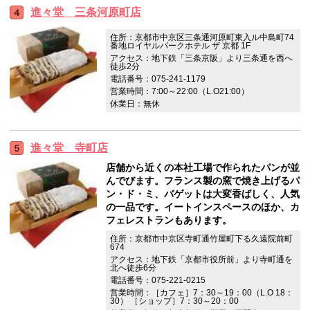
進々堂 三条河原町店
住所：京都市中京区三条通河原町東入ル中島町74
番地ロイヤルパークホテル ザ 京都 1F
アクセス：地下鉄「三条京阪」より三条通を西へ
徒歩2分
電話番号：075-241-1179
営業時間：7:00～22:00（L.O21:00）
休業日：無休
進々堂 寺町店
店舗から近くの本社工場で作られたパンが並
んでびます。フランス製の窯で焼き上げるパ
ン・ド・ミ、バゲットは大変香ばしく、人気
の一品です。イートインスペースのほか、カ
フェレストランもあります。
住所：京都市中京区寺町通竹屋町下る久遠院前町
674
アクセス：地下鉄「京都市役所前」より寺町通を
北へ徒歩6分
電話番号：075-221-0215
営業時間：［カフェ］7：30～19：00（L.O 18：
30） ［ショップ］7：30～20：00