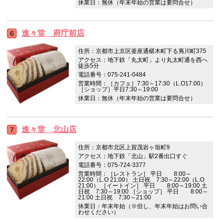
休業日：無休（年末年始の営業は要問合せ）
進々堂 府庁前店
住所：京都市上京区釜座通椹木町下る夷川町375
アクセス：地下鉄「丸太町」より丸太町通を西へ
徒歩5分
電話番号：075-241-0484
営業時間：［カフェ］7:30～17:30（L.O17:00）
［ショップ］平日7:30～19:00
休業日：無休（年末年始の営業は要問合せ）
進々堂 北山店
住所：京都市北区上賀茂岩ヶ垣町9
アクセス：地下鉄「北山」駅2番出口すぐ
電話番号：075-724-3377
営業時間：［レストラン］ 平日 8:00～
22:00（L.O 21:00） 土日祝 7:30～22:00（L.O
21:00） ［イートイン］ 平日 8:00～19:00 土
日祝 7:30～19:00 ［ショップ］ 平日 8:00～
21:00 土日祝 7:30～21:00
休業日：年末年始（※但し、年末年始はお問い合
わせください）