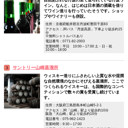
イン。なんと、はじめは日本酒の酒蔵を借り
てワイン造りを行っていたそうです。ショッ
プやワイナリーも併設。
住所：京都府船井郡京丹波町豊田千原83
アクセス：JRバス「丹波高原」下車より徒歩約15
分
※無料シャトルバスあり
電話番号：0771-82-2003
営業時間：平日 10:00～17:00 土・日・祝
10:00～18:00
サントリー山崎蒸溜所
ウィスキー造りにふさわしい上質な水や湿潤
な自然環境のなかにそびえる蒸溜所。ここで
つくられるウイスキーは、も国際的なコンペ
ティションで数々の賞を受賞し続けていま
す。
住所：大阪府三島郡島本町山崎5-2-1
アクセス：JR「山崎」駅より徒歩約10分
阪急「大山崎」駅より徒歩約10分
電話番号：075-962-1423
営業時間：9:30～17:00