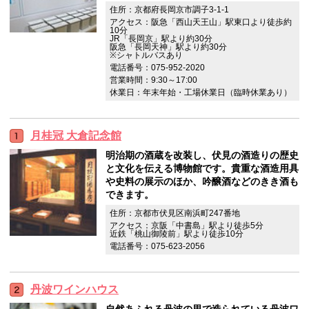
住所：京都府長岡京市調子3-1-1
アクセス：阪急「西山天王山」駅東口より徒歩約
10分
JR「長岡京」駅より約30分
阪急「長岡天神」駅より約30分
※シャトルバスあり
電話番号：075-952-2020
営業時間：9:30～17:00
休業日：年末年始・工場休業日（臨時休業あり）
月桂冠 大倉記念館
明治期の酒蔵を改装し、伏見の酒造りの歴史
と文化を伝える博物館です。貴重な酒造用具
や史料の展示のほか、吟醸酒などのきき酒も
できます。
住所：京都市伏見区南浜町247番地
アクセス：京阪「中書島」駅より徒歩5分
近鉄「桃山御陵前」駅より徒歩10分
電話番号：075-623-2056
丹波ワインハウス
自然あふれる丹波の里で造られている丹波ワ