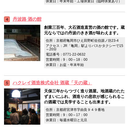
休業日：年末年始・工場休業日（臨時休業あり）
丹波路 酒の館
創業三百年、大石酒造直営の酒の館です。蔵
元ならではの丹波のきき酒が味わえます。
住所：京都府亀岡市ひえ田野町佐伯源ノ坊23-4
アクセス：JR「亀岡」駅よりバスかタクシーで15
～20分
電話番号：0771-22-0632
営業時間：9：00～18：00
休業日：お盆・年末年始
ハクレイ酒造株式会社 酒蔵「天の蔵」
天保三年からつづく造り酒屋。地酒蔵のたた
ずまいにふれ、酒造りの息吹が感じられるこ
の酒蔵では見学することも出来ます。
住所：京都府宮津市字由良９４９番地
営業時間：9：00～17：00
休業日：毎週水曜日と元旦