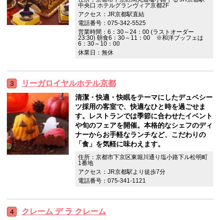
中央口 ホテルグランヴィア京都2F
アクセス：JR京都駅直結
電話番号：075-342-5525
営業時間：6：30～24：00 (ラストオーダー
23:30) 朝食6：30～11：00 ※和洋ブッフェは
6：30～10：00
休業日：無休
リーガロイヤルホテル京都
清潔・快適・快眠をテーマにしたデュベシー
ツ採用の客室で、快適なひと時を過ごせま
す。レストランでは季節に合わせたイベント
や旬のフェアを開催。本格的なシェフのディ
ナーからお手軽なランチなど、こだわりの
「食」を気軽に味わえます。
住所：京都市下京区東堀川通り塩小路下ル松明町
1番地
アクセス：JR京都駅より徒歩7分
電話番号：075-341-1121
クレーム デ ラ クレーム