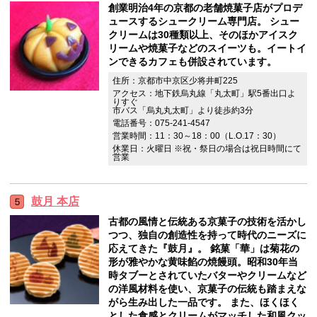
創業明治4年の京都の老舗焼菓子店がプロデ
ュースするシュークリーム専門店。 シュー
クリームは30種類以上、そのほかアイスク
リームや焼菓子などのスイーツも。イートイ
ンできるカフェも併設されています。
住所：京都市中京区少将井町225
アクセス：地下鉄烏丸線「丸太町」駅5番出口よ
りすぐ
市バス「烏丸丸太町」より徒歩約3分
電話番号：075-241-4547
営業時間：11：30～18：00（L.O.17：30）
休業日：火曜日 ※祝・祭日の場合は祝日時間にて
営業
鼓月 本店
古都の風情と伝統ある京菓子の技術を活かし
つつ、独自の創造性を持って時代のニーズに
応えてきた『鼓月』。 銘菓「華」は菊花の
形が雅やかな黄味餡の焼饅頭。昭和30年当
時タブーとされていたバターやクリームなど
の洋風材料を使い、京菓子の伝統も踏まえな
がら生み出した一品です。 また、ほくほく
とした食感とクリームがマッチした和風クッ