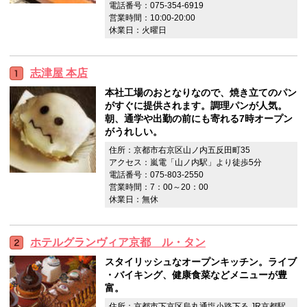
電話番号：075-354-6919
営業時間：10:00-20:00
休業日：火曜日
志津屋 本店
本社工場のおとなりなので、焼き立てのパン
がすぐに提供されます。調理パンが人気。
朝、通学や出勤の前にも寄れる7時オープン
がうれしい。
住所：京都市右京区山ノ内五反田町35
アクセス：嵐電「山ノ内駅」より徒歩5分
電話番号：075-803-2550
営業時間：7：00～20：00
休業日：無休
ホテルグランヴィア京都 ル・タン
スタイリッシュなオープンキッチン。ライブ
・バイキング、健康食菜などメニューが豊
富。
住所：京都市下京区烏丸通塩小路下る JR京都駅