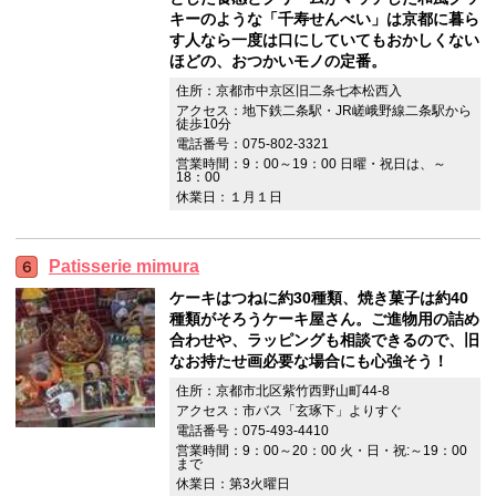
キーのような「千寿せんべい」は京都に暮ら
す人なら一度は口にしていてもおかしくない
ほどの、おつかいモノの定番。
住所：京都市中京区旧二条七本松西入
アクセス：地下鉄二条駅・JR嵯峨野線二条駅から
徒歩10分
電話番号：075-802-3321
営業時間：9：00～19：00 日曜・祝日は、～
18：00
休業日：１月１日
Patisserie mimura
ケーキはつねに約30種類、焼き菓子は約40
種類がそろうケーキ屋さん。ご進物用の詰め
合わせや、ラッピングも相談できるので、旧
なお持たせ画必要な場合にも心強そう！
住所：京都市北区紫竹西野山町44-8
アクセス：市バス「玄琢下」よりすぐ
電話番号：075-493-4410
営業時間：9：00～20：00 火・日・祝:～19：00
まで
休業日：第3火曜日