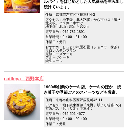
ルパイ」をはじめとした人気商品を生み出し
続けています。
住所：京都市左京区下鴨本町4-2
アクセス：地下鉄「北大路駅」から市バス「鴨洛
北高校」バス停下車すぐ
地下鉄「北山」駅から965m
電話番号：075-781-1891
営業時間：9：00～21：00
休業日：元日
おすすめ：しっとり祇園石畳（ショコラ・抹茶）
マロンのモンブラン
完熟チーズケーキ
フルーツケーキ
純生ロール
cattleya 西野本店
1960年創業のケーキ店。ケーキのほか、焼
き菓子や季節ごとのスイーツなども豊富。
住所：京都市山科区西野広見町46-11
アクセス：地下鉄東西線「東野」駅より徒歩15分
京阪バス「おちり池」下車すぐ
電話番号：075-591-4677
営業時間：9：00～20：00
休業日：元旦