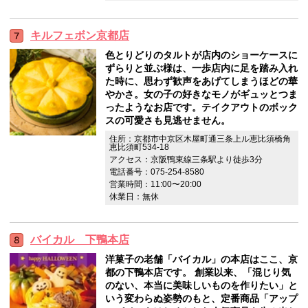
キルフェボン京都店
色とりどりのタルトが店内のショーケースに
ずらりと並ぶ様は、一歩店内に足を踏み入れ
た時に、思わず歓声をあげてしまうほどの華
やかさ。女の子の好きなモノがギュッとつま
ったようなお店です。テイクアウトのボック
スの可愛さも見逃せません。
住所：京都市中京区木屋町通三条上ル恵比須橋角
恵比須町534-18
アクセス：京阪鴨東線三条駅より徒歩3分
電話番号：075-254-8580
営業時間：11:00〜20:00
休業日：無休
バイカル 下鴨本店
洋菓子の老舗「バイカル」の本店はここ、京
都の下鴨本店です。 創業以来、「混じり気
のない、本当に美味しいものを作りたい」と
いう変わらぬ姿勢のもと、定番商品「アップ