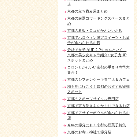
店
京都の立ち呑み屋まとめ
京都の厳選コワーキングスペースまと
め
京都の看板・ロゴがかわいいお店
京都でハロウィン限定スイーツ・お菓
子が食べられるお店
分析で女子力UP!? Pちゃんといく、
京都の美少女キャラ紹介♪ 女子力UP
スポットまとめ
コロンとかわいい京都の手まり寿司大
集合！
京都のシフォンケーキ専門店＆カフェ
梅を見に行こう！京都のおすすめ観梅
スポット
京都のスポーツサイクル専門店
京都で恵方巻きを丸かぶりできるお店
京都でアサイーボウルが食べられるお
店
今年の節分にも！京都の豆菓子特集
京都のお寺・神社で節分祭