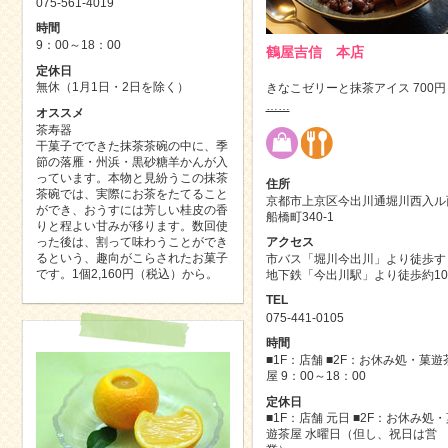
075-561-4019
時間
9：00～18：00
鶴屋吉信 本店
定休日
無休（1月1日・2日を除く）
きなこゼリーと抹茶アイス 700円
……
オススメ
茶寿器
干菓子でできた抹茶茶碗の中に、季
節の落雁・州浜・黒砂糖羊かんが入
っています。本物と見紛うこの抹茶
住所
茶碗では、実際にお茶をたてること
京都市上京区今出川通堀川西入ル
ができ、おうすには芳しい桂皮の香
船橋町340-1
りと程よい甘みが移ります。数回使
った後は、割って味わうことができ
アクセス
るという、趣向がこらされたお菓子
市バス「堀川今出川」より徒歩す
です。1個2,160円（税込）から。
地下鉄「今出川駅」より徒歩約1
TEL
075-441-0105
時間
■1F：店舗 ■2F：お休み処・菓遊
屋 9：00～18：00
定休日
■1F：店舗 元日 ■2F：お休み処・
遊茶屋 水曜日（但し、祝日は営