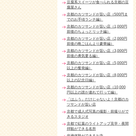
豆腐系スイーツが食べられる京都の豆
腐屋さん
京都のカツサンドが旨い店（500円ま
でのお手頃ランチ編）
京都のカツサンドが旨い店（1,000円
前後のちょっとリッチ編）
京都のカツサンドが旨い店（2,000円
前後の晩ごはんより豪華編）
京都のカツサンドが旨い店（3,000円
前後の勇気要る編）
京都のカツサンドが旨い店（5,000円
以上の奮発編）
京都のカツサンドが旨い店（8,000円
以上の記念日編）
京都のカツサンドが旨い店（10,000
円以上の誰か連れて行って編）
「はふう」だけじゃないよ！京都のカ
ツサンドが旨い店
京都で成人式写真の撮影・前撮りがで
きるスタジオ
京都で紅葉のライトアップ見学・夜間
拝観ができる名所
坐禅体験ができるお寺