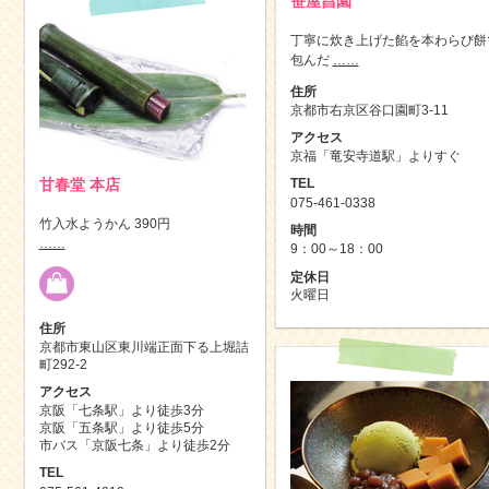
笹屋昌園
丁寧に炊き上げた餡を本わらび餅
包んだ
……
住所
京都市右京区谷口園町3-11
アクセス
京福「竜安寺道駅」よりすぐ
TEL
甘春堂 本店
075-461-0338
竹入水ようかん 390円
時間
……
9：00～18：00
定休日
火曜日
住所
京都市東山区東川端正面下る上堀詰
町292-2
アクセス
京阪「七条駅」より徒歩3分
京阪「五条駅」より徒歩5分
市バス「京阪七条」より徒歩2分
TEL