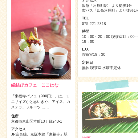
アクセス
阪急「河原町駅」より徒歩1分
市バス「四条河原町」より徒歩1
TEL
075-221-2318
時間
10：00～20：00 喫茶室12：00
19：00
L.O.
喫茶室18：30
定休日
無休 喫茶室 水曜不定休
縁結びカフェ ここはな
「東福寺パフェ（900円）」は、ミ
ニサイズかと思いきや、アイス、カ
ステラ、フルーツ
……
住所
京都市東山区本町13丁目243-1
アクセス
JR奈良線、京阪本線「東福寺」駅