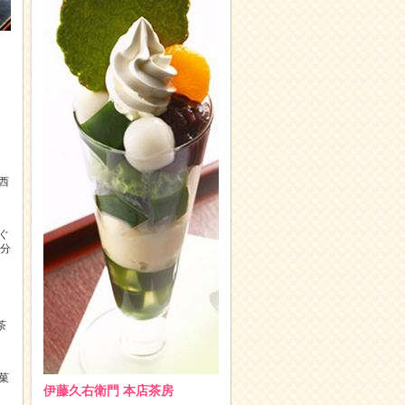
西
ぐ
0分
茶
菓
伊藤久右衛門 本店茶房