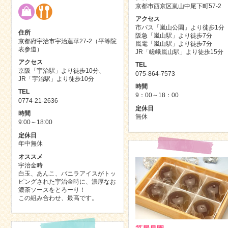
京都市西京区嵐山中尾下町57-2
アクセス
市バス「嵐山公園」より徒歩1分
住所
阪急「嵐山駅」より徒歩7分
京都府宇治市宇治蓮華27-2（平等院
嵐電「嵐山駅」より徒歩7分
表参道）
JR「嵯峨嵐山駅」より徒歩15分
アクセス
TEL
京阪「宇治駅」より徒歩10分、
075-864-7573
JR「宇治駅」より徒歩10分
時間
TEL
9：00～18：00
0774-21-2636
定休日
時間
無休
9:00～18:00
定休日
年中無休
オススメ
宇治金時
白玉、あんこ、バニラアイスがトッ
ピングされた宇治金時に、濃厚なお
濃茶ソースをとろーり！
この組み合わせ、最高です。