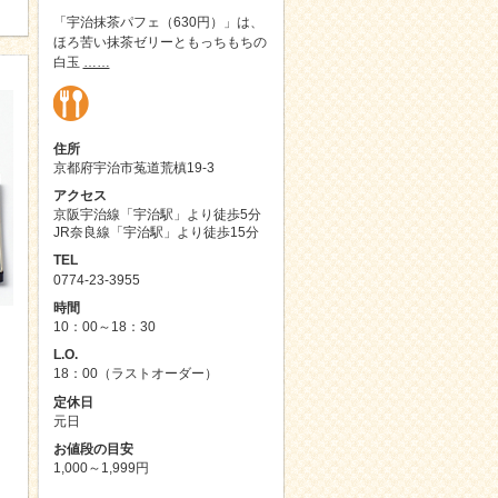
「宇治抹茶パフェ（630円）」は、
ほろ苦い抹茶ゼリーともっちもちの
白玉
……
住所
京都府宇治市菟道荒槙19-3
アクセス
京阪宇治線「宇治駅」より徒歩5分
JR奈良線「宇治駅」より徒歩15分
TEL
0774-23-3955
時間
10：00～18：30
L.O.
18：00（ラストオーダー）
定休日
元日
お値段の目安
1,000～1,999円