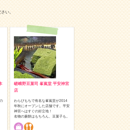
ださい。
本
嵯峨野豆菓司 峯嵐堂 平安神宮
店
の
わらびもちで有名な峯嵐堂が2014
年秋にオープンした店舗です。平安
神宮へはすぐの好立地！
名物の蕨餅はもちろん、豆菓子も。