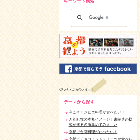
キーワード検索
@kyokrs からのツイート
テーマから探す
今こそ！ジビエ料理が食べたい！
刀剣乱舞の本丸イメージ！書院造の様
式が残る名所集めてみました
京都で台湾料理がたべたい！
京都でチョコミントスイーツが食べら