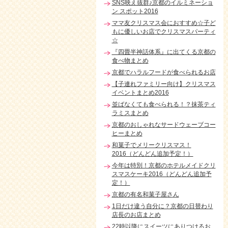
SNS映え抜群♪京都のイルミネーショ
ン スポット2016
ママ友クリスマス会におすすめ☆子ど
もに優しいお店でクリスマスパーティ
☆
『四畳半神話体系』に出てくる京都の
食べ物まとめ
京都でハラルフードが食べられるお店
【子連れファミリー向け】クリスマス
イベントまとめ2016
並ばなくても食べられる！？抹茶ティ
ラミスまとめ
京都のおしゃれなサードウェーブコー
ヒーまとめ
和菓子でメリークリスマス！
2016（どんどん追加予定！）
今年は特別！京都のホテルメイドクリ
スマスケーキ2016（どんどん追加予
定！）
京都の有名和菓子屋さん
1日だけ違う自分に？京都の日替わり
店長のお店まとめ
22時以降にスイーツにありつけるお