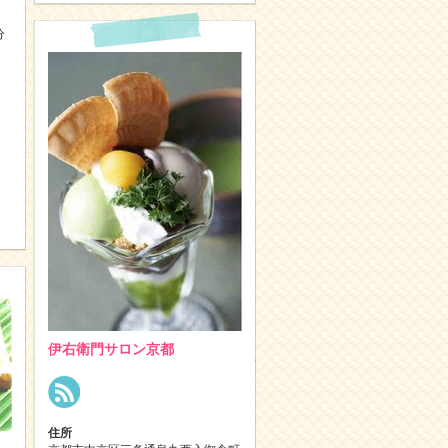
分
～
伊右衛門サロン京都
住所