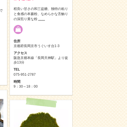
程良い甘さの和三盆糖、独特の粘り
で
と食感の本蕨粉、なめらかな舌触り
の深煎り黄な粉
……
住所
京都府長岡京市うぐいす台1-3
アクセス
阪急京都本線「長岡天神駅」より徒
歩13分
TEL
075-951-2787
時間
9：30～18：00