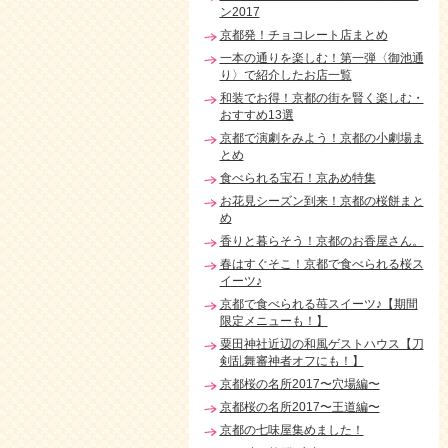
ン2017
京都発！チョコレート店まとめ
一本の通りを楽しむ！第一弾〈御池通
り〉で紹介したお店一覧
和装でお得！京都の街を賢く楽しむ・
おすすめ13選
京都で演劇をみよう！京都の小劇場ま
とめ
食べられる宝石！京あめ特集
お花見シーズン到来！京都の桜餅まと
め
香りと暮らそう！京都のお香屋さん。
春はすぐそこ！京都で食べられる桜ス
イーツ♪
京都で食べられる苺スイーツ♪【期間
限定メニューも！】
粟田神社近辺の和風ゲストハウス【刀
剣乱舞審神者オフにも！】
京都桜の名所2017〜穴場編〜
京都桜の名所2017〜王道編〜
京都の七味屋集めました！