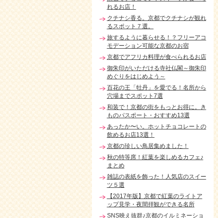
れるお店！
クチナシ香る。京都でクチナシが観れ
るスポット７選。
旅するように暮らせる！？フリーアコ
モデーション可能な京都のお宿
京都でアフリカ料理が食べられるお店
御朱印がいただける寺社仏閣～御朱印
めぐりをはじめよう～
百花の王「牡丹」を愛でる！名所から
穴場までスポット7選
和装で！京都の街をもっとお得に。き
ものパスポート・おすすめ13選
あったか〜い。ホットチョコレートの
飲めるお店13選！
京都の珍しい鳥居集めました！
秋の特等席！紅葉を楽しめるカフェ♪
まとめ
雑誌の表紙を飾った！人気店のスイー
ツ５選
【2017年版】京都で紅葉のライトア
ップ見学・夜間拝観ができる名所
SNS映え抜群♪京都のイルミネーショ