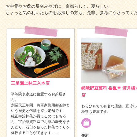
お中元やお盆の帰省みやげに、京都らしく、夏らしい、
ちょっと気の利いたものをお探しの方も、是非、参考になさってく
三星園上林三入本店
嵯峨野豆菓司 峯嵐堂 渡月橋
平等院表参道に位置するお茶屋さ
店
ん。
創業天正年間、将軍家御用御茶師と
わらびもちで有名な店舗。豆貸し
いう歴史と伝統を持つ老舗です。
種類も豊富です。
純正宇治抹茶が買えるのはもちろ
ん、宇治茶資料室でお茶の歴史を学
んだり、石臼を使った抹茶づくりを
体験することができます。...
住所