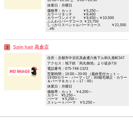
休業日：月曜日
価格帯：カット ￥5,250～
カラーリタッチ ￥8,400
カラーワンメイク ￥9,450～￥10,500
ふんわりパーマコース ￥15,750
しっかりスペシャルパーマコース ￥21,500
...etc
Spin hair 高倉店
住所：京都市中京区高倉通六角下ル和久屋町347
アクセス：地下鉄「烏丸御池」より徒歩7分
電話番号：075-748-1323
営業時間：10:00～20:00 （最終受付カット～
19:00/カラー・パーマ～17：30/縮毛矯正・カラー
＆パーマ＆カット～17：00）
休業日：月曜日
価格帯：カット ￥4,200～
カラー ¥5,250～
パーマ ￥5,250～
ストレートパーマ ￥5,250～