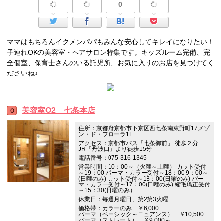
0
ママはもちろんイクメンパパもみんな安心してキレイになりたい！
子連れOKの美容室・ヘアサロン特集です。キッズルーム完備、完
全個室、保育士さんのいる託児所、お気に入りのお店を見つけてく
ださいね♪
美容室O2 七条本店
住所：京都府京都市下京区西七条南東野町17メゾ
ン・ド・フローラ1F
アクセス：京都市パス「七条御前」 徒歩２分
JR「丹波口」より徒歩15分
電話番号：075-316-1345
営業時間：10：00～（火曜～土曜） カット受付
～19：00 パーマ・カラー受付～18：00 9：00～
(日曜のみ) カット受付～18：00(日曜のみ) パー
マ・カラー受付～17：00(日曜のみ) 縮毛矯正受付
～15：30(日曜のみ）
休業日：毎週月曜日、第2第3火曜
価格帯：カラーのみ ￥6,000
パーマ（ベーシック～ニュアンス） ￥10,500
パーマ（ストレート） ￥9,000～