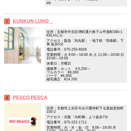
etc
KUNKUN LUHO
住所：京都市中京区堺町通六角下ル甲屋町390-1
KKLHビル
アクセス：阪急「烏丸駅」・地下鉄「四条駅」下
車 徒歩5分
電話番号：075-255-6026
営業時間：火 9:00～18:00 水-土 11:00～20:00 日
10:00～19:00
休業日：月曜日
価格帯：カット ￥5,250～
フルカラー ¥6,300
パーマ ¥6,300
縮毛矯正 ¥14,700
PESCO PESCA
住所：京都市上京区今出川通寺町下る真如堂前町
100-2
アクセス：京阪「出町柳」より徒歩7分
電話番号：075-222-1711
営業時間：火・水・金・日 8:00～18:00 木
12:00～20:30 土 8:00～20:30