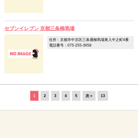
セブンイレブン 京都三条柳馬場
住所：京都市中京区三条通柳馬場東入中之町4番
電話番号：075-255-3658
1
2
3
4
5
次 »
13