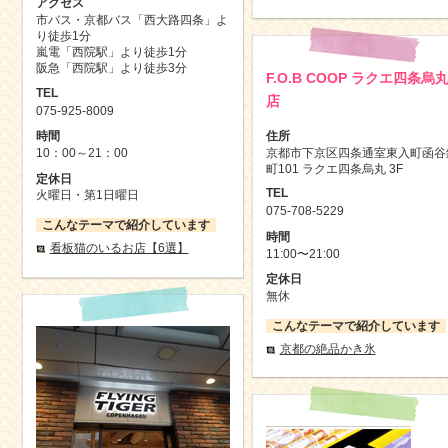
アクセス
市バス・京都バス「西大路四条」よ
り徒歩1分
嵐電「西院駅」より徒歩1分
阪急「西院駅」より徒歩3分
F.O.B COOP ラクエ四条烏
TEL
店
075-925-8009
住所
時間
京都市下京区四条通室東入町函谷
10：00～21：00
町101 ラクエ四条烏丸 3F
定休日
TEL
火曜日・第1日曜日
075-708-5229
こんなテーマで紹介しています
時間
看板猫のいるお店【6選】
11:00〜21:00
定休日
無休
こんなテーマで紹介しています
京都の絶品かき氷