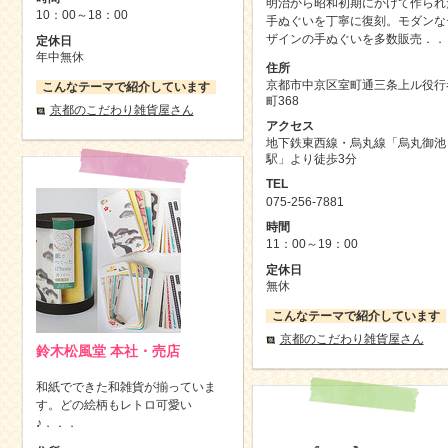
明治から昭和初期にかけて作られ
10：00～18：00
手ぬぐいを丁寧に復刻。モダンな
ザインの手ぬぐいを多数販売．．
定休日
年中無休
住所
京都市中京区室町通三条上ル役行
こんなテーマで紹介しています
町368
京都のこだわり雑貨屋さん
アクセス
地下鉄東西線・烏丸線「烏丸御池
駅」より徒歩3分
TEL
075-256-7881
時間
11：00～19：00
定休日
無休
こんなテーマで紹介しています
京都のこだわり雑貨屋さん
鈴木松風堂 本社・売店
和紙でできた和雑貨が揃っていま
す。どの絵柄もレトロ可愛い
♪．．．