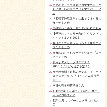
ママ友クリスマス会におすすめ☆子ど
もに優しいお店でクリスマスパーティ
☆
『四畳半神話体系』に出てくる京都の
食べ物まとめ
京都でハラルフードが食べられるお店
【子連れファミリー向け】クリスマス
イベントまとめ2016
並ばなくても食べられる！？抹茶ティ
ラミスまとめ
京都のおしゃれなサードウェーブコー
ヒーまとめ
和菓子でメリークリスマス！
2016（どんどん追加予定！）
今年は特別！京都のホテルメイドクリ
スマスケーキ2016（どんどん追加予
定！）
京都の有名和菓子屋さん
1日だけ違う自分に？京都の日替わり
店長のお店まとめ
22時以降にスイーツにありつけるお
店