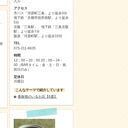
入ル
アクセス
市バス「河原町三条」より徒歩3分
地下鉄「京都市役所前駅」より徒歩
丸
5分
京阪「三条駅」、地下鉄「三条京阪
駅」より徒歩7分
阪急「河原町駅」より徒歩10分
TEL
鉾
075-211-6635
時間
12：00～20：00 20：00～24：
00（BARタイム：金・土・日・祝
前日のみ）
定休日
月曜日
こんなテーマで紹介しています
看板猫のいるお店【6選】