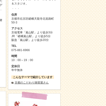
た
＆スタジオ。
デ
．．．
．
住所
京都市右京区嵯峨天龍寺北造路町
者
50-3
アクセス
京福電車「嵐山駅」より徒歩3分
JR「嵯峨嵐山駅」より徒歩5分
阪急「嵐山駅」より徒歩20分
TEL
075-881-6966
時間
10：00～19：00
定休日
年中無休
こんなテーマで紹介しています
京都のこだわり雑貨屋さん