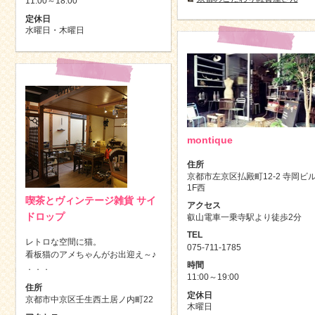
11:00～18:00
定休日
水曜日・木曜日
montique
住所
京都市左京区払殿町12-2 寺岡ビ
1F西
喫茶とヴィンテージ雑貨 サイ
アクセス
ドロップ
叡山電車一乗寺駅より徒歩2分
TEL
レトロな空間に猫。
075-711-1785
看板猫のアメちゃんがお出迎え～♪
時間
．．．
11:00～19:00
住所
定休日
京都市中京区壬生西土居ノ内町22
木曜日