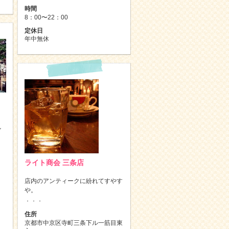
時間
8：00〜22：00
定休日
年中無休
ル
ライト商会 三条店
店内のアンティークに紛れてすやす
や。
．．．
住所
京都市中京区寺町三条下ル一筋目東