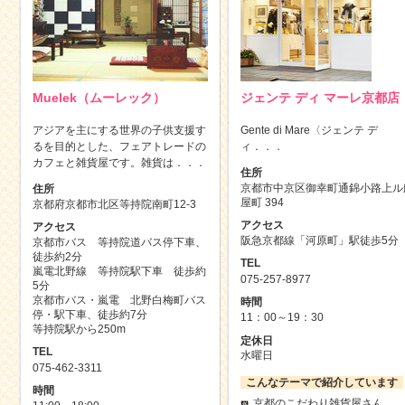
Muelek（ムーレック）
ジェンテ ディ マーレ京都店
アジアを主にする世界の子供支援す
Gente di Mare〈ジェンテ デ
るを目的とした、フェアトレードの
ィ．．．
カフェと雑貨屋です。雑貨は．．．
住所
京都市中京区御幸町通錦小路上ル
住所
屋町 394
京都府京都市北区等持院南町12-3
アクセス
アクセス
阪急京都線「河原町」駅徒歩5分
京都市バス 等持院道バス停下車、
徒歩約2分
TEL
嵐電北野線 等持院駅下車 徒歩約
075-257-8977
5分
京都市バス・嵐電 北野白梅町バス
時間
停・駅下車、徒歩約7分
11：00～19：30
等持院駅から250m
定休日
TEL
水曜日
075-462-3311
こんなテーマで紹介しています
時間
京都のこだわり雑貨屋さん