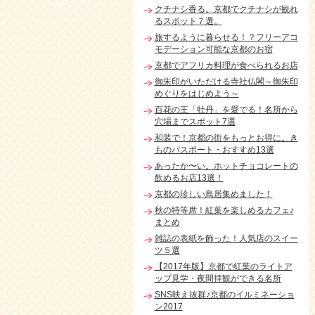
クチナシ香る。京都でクチナシが観れ
るスポット７選。
旅するように暮らせる！？フリーアコ
モデーション可能な京都のお宿
京都でアフリカ料理が食べられるお店
御朱印がいただける寺社仏閣～御朱印
めぐりをはじめよう～
百花の王「牡丹」を愛でる！名所から
穴場までスポット7選
和装で！京都の街をもっとお得に。き
ものパスポート・おすすめ13選
あったか〜い。ホットチョコレートの
飲めるお店13選！
京都の珍しい鳥居集めました！
秋の特等席！紅葉を楽しめるカフェ♪
まとめ
雑誌の表紙を飾った！人気店のスイー
ツ５選
【2017年版】京都で紅葉のライトア
ップ見学・夜間拝観ができる名所
SNS映え抜群♪京都のイルミネーショ
ン2017