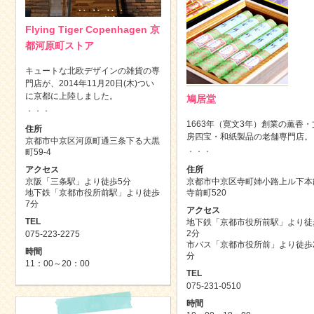
Flying Tiger Copenhagen 京
都河原町ストア
キュートな北欧デザインの雑貨の専
門店が、2014年11月20日(木)つい
に京都に上陸しました。
鳩居堂
．．．
1663年（寛文3年）創業の薫香・
住所
房四宝・和紙製品の老舗専門店。
京都市中京区河原町通三条下る大黒
．．．
町59-4
住所
アクセス
京都市中京区寺町姉小路上ル下本
京阪「三条駅」より徒歩5分
寺前町520
地下鉄「京都市役所前駅」より徒歩
7分
アクセス
TEL
地下鉄「京都市役所前駅」より徒
2分
075-223-2275
市バス「京都市役所前」より徒歩
時間
分
11：00～20：00
TEL
075-231-0510
時間