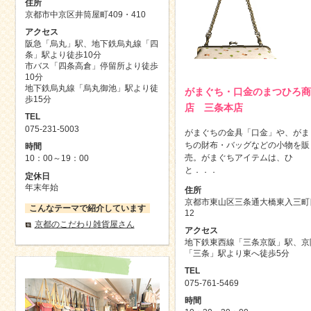
住所
京都市中京区井筒屋町409・410
アクセス
阪急「烏丸」駅、地下鉄烏丸線「四
条」駅より徒歩10分
市バス「四条高倉」停留所より徒歩
10分
地下鉄烏丸線「烏丸御池」駅より徒
がまぐち・口金のまつひろ商
歩15分
店 三条本店
TEL
075-231-5003
がまぐちの金具「口金」や、がま
ちの財布・バッグなどの小物を販
時間
売。がまぐちアイテムは、ひ
10：00～19：00
と．．．
定休日
年末年始
住所
京都市東山区三条通大橋東入三町
こんなテーマで紹介しています
12
京都のこだわり雑貨屋さん
アクセス
地下鉄東西線「三条京阪」駅、京
「三条」駅より東へ徒歩5分
TEL
075-761-5469
時間