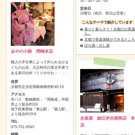
10：00～18：00
定休日
日曜日（祝日、祭日は営業）
こんなテーマで紹介しています
香りと暮らそう！京都のお香屋
ん。
京都で香道体験ができるところ
ぽち袋・のし袋
あやの小路 岡崎本店
職人の手仕事によって作られるがま
ぐちのお店。大正時代の英文学者で
ある厨川白村（くりやがわ・．．．
住所
京都市左京区岡崎南御所町40-15
アクセス
市バス「動物園前」「岡崎道」停留
所より徒歩約3分
地下鉄東西線「東山駅」「蹴上駅」
より徒歩約15分
永楽屋 細辻伊兵衛商店 本
TEL
店
075-751-0545
時間