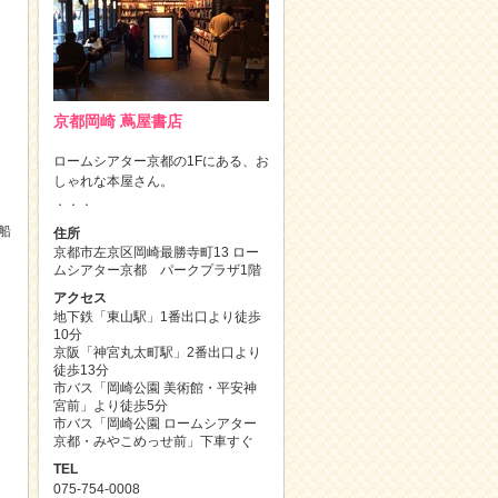
京都岡崎 蔦屋書店
ロームシアター京都の1Fにある、お
しゃれな本屋さん。
．．．
船
住所
京都市左京区岡崎最勝寺町13 ロー
ムシアター京都 パークプラザ1階
アクセス
地下鉄「東山駅」1番出口より徒歩
10分
京阪「神宮丸太町駅」2番出口より
徒歩13分
市バス「岡崎公園 美術館・平安神
宮前」より徒歩5分
市バス「岡崎公園 ロームシアター
京都・みやこめっせ前」下車すぐ
TEL
075-754-0008