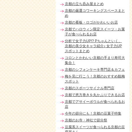
京都の立ち呑み屋まとめ
京都の厳選コワーキングスペースまと
め
京都の看板・ロゴがかわいいお店
京都でハロウィン限定スイーツ・お菓
子が食べられるお店
分析で女子力UP!? Pちゃんといく、
京都の美少女キャラ紹介♪ 女子力UP
スポットまとめ
コロンとかわいい京都の手まり寿司大
集合！
京都のシフォンケーキ専門店＆カフェ
梅を見に行こう！京都のおすすめ観梅
スポット
京都のスポーツサイクル専門店
京都で恵方巻きを丸かぶりできるお店
京都でアサイーボウルが食べられるお
店
今年の節分にも！京都の豆菓子特集
京都のお寺・神社で節分祭
豆腐系スイーツが食べられる京都の豆