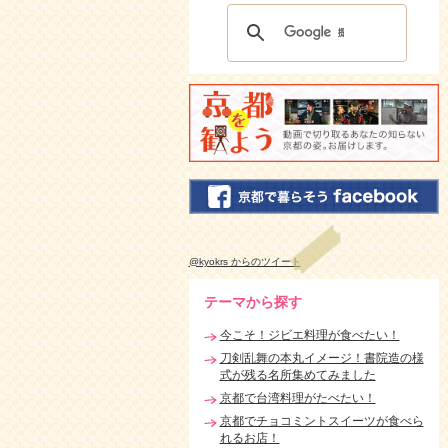
@kyokrs からのツイート
テーマから探す
今こそ！ジビエ料理が食べたい！
刀剣乱舞の本丸イメージ！書院造の様
式が残る名所集めてみました
京都で台湾料理がたべたい！
京都でチョコミントスイーツが食べら
れるお店！