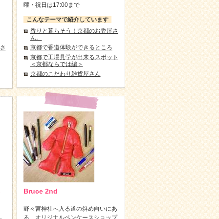
曜・祝日は17:00まで
こんなテーマで紹介しています
香りと暮らそう！京都のお香屋さ
ん。
京都で香道体験ができるところ
さ
京都で工場見学が出来るスポット
＜京都ならでは編＞
京都のこだわり雑貨屋さん
Bruce 2nd
野々宮神社へ入る道の斜め向いにあ
る、オリジナルペンケースショップ