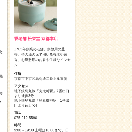
香老舗 松栄堂 京都本店
1705年創業の老舗。宗教用の薫
文
香、茶の湯の席で用いる香木や練
香、お座敷用のお香や手軽なインセ
ン．．．
住所
能
京都市中京区烏丸通二条上ル東側
アクセス
地下鉄烏丸線「丸太町駅」7番出口
歩
より徒歩3分
地下鉄烏丸線「烏丸御池駅」1番出
2
口より徒歩5分
TEL
075-212-5590
時間
9:00～19:00 土曜は18:00まで、日