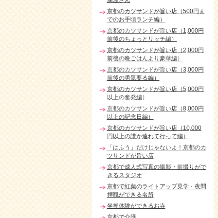
腐屋さん
京都のカツサンドが旨い店（500円ま
でのお手頃ランチ編）
京都のカツサンドが旨い店（1,000円
前後のちょっとリッチ編）
京都のカツサンドが旨い店（2,000円
前後の晩ごはんより豪華編）
京都のカツサンドが旨い店（3,000円
前後の勇気要る編）
京都のカツサンドが旨い店（5,000円
以上の奮発編）
京都のカツサンドが旨い店（8,000円
以上の記念日編）
京都のカツサンドが旨い店（10,000
円以上の誰か連れて行って編）
「はふう」だけじゃないよ！京都のカ
ツサンドが旨い店
京都で成人式写真の撮影・前撮りがで
きるスタジオ
京都で紅葉のライトアップ見学・夜間
拝観ができる名所
坐禅体験ができるお寺
京都で介護