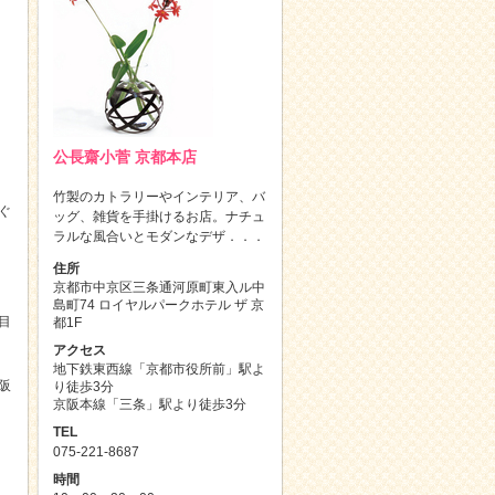
公長齋小菅 京都本店
竹製のカトラリーやインテリア、バ
ぐ
ッグ、雑貨を手掛けるお店。ナチュ
ラルな風合いとモダンなデザ．．．
住所
京都市中京区三条通河原町東入ル中
島町74 ロイヤルパークホテル ザ 京
目
都1F
アクセス
地下鉄東西線「京都市役所前」駅よ
阪
り徒歩3分
京阪本線「三条」駅より徒歩3分
TEL
075-221-8687
時間