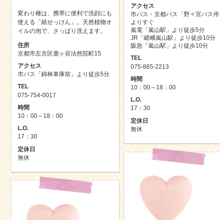
アクセス
変わり種は、携帯に便利で洗顔にも
市バス・京都バス「野々宮バス停
使える「紙せっけん」。天然植物オ
よりすぐ
嵐電「嵐山駅」より徒歩5分
イルの泡で、さっぱり洗えます。
JR「嵯峨嵐山駅」より徒歩10分
住所
阪急「嵐山駅」より徒歩10分
京都市左京区鹿ヶ谷法然院町15
TEL
アクセス
075-865-2213
市バス「錦林車庫前」より徒歩5分
時間
TEL
10：00～18：00
075-754-0017
L.O.
時間
17：30
10：00～18：00
定休日
L.O.
無休
17：30
定休日
無休