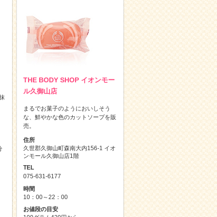
THE BODY SHOP イオンモー
ル久御山店
抹
まるでお菓子のようにおいしそう
な、鮮やかな色のカットソープを販
売。
住所
久世郡久御山町森南大内156-1 イオ
分
ンモール久御山店1階
TEL
075-631-6177
）
時間
10：00～22：00
お値段の目安