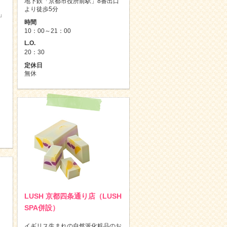
地下鉄「京都市役所前駅」8番出口
より徒歩5分
」
時間
10：00～21：00
L.O.
20：30
定休日
無休
LUSH 京都四条通り店（LUSH
SPA併設）
イギリス生まれの自然派化粧品のお