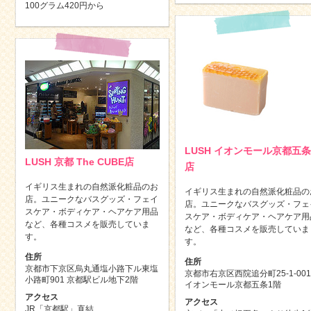
100グラム420円から
LUSH イオンモール京都五条
LUSH 京都 The CUBE店
店
イギリス生まれの自然派化粧品のお
イギリス生まれの自然派化粧品の
店。ユニークなバスグッズ・フェイ
店。ユニークなバスグッズ・フェ
スケア・ボディケア・ヘアケア用品
スケア・ボディケア・ヘアケア用
など、各種コスメを販売していま
など、各種コスメを販売していま
す。
す。
住所
住所
京都市下京区烏丸通塩小路下ル東塩
京都市右京区西院追分町25-1-001
小路町901 京都駅ビル地下2階
イオンモール京都五条1階
アクセス
アクセス
JR「京都駅」直結