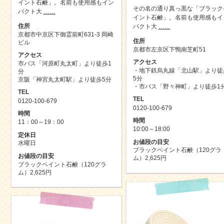
イント石鹸」。名前も使用感もイン
その名の通り真っ黒な「ブラック
パクト大
……
イント石鹸」。名前も使用感もイ
住所
パクト大
……
京都市中京区下御霊前町631-3 岡崎
住所
ビル
京都市左京区下鴨南芝町51
アクセス
アクセス
市バス「河原町丸太町」より徒歩1
・地下鉄烏丸線「北山駅」より徒
分
5分
京阪「神宮丸太町駅」より徒歩5分
・市バス「野々神町」より徒歩1
TEL
TEL
0120-100-679
0120-100-679
時間
時間
11：00～19：00
10:00～18:00
定休日
お値段の目安
水曜日
ブラックペイント石鹸（120グラ
お値段の目安
ム）2,625円
ブラックペイント石鹸（120グラ
ム）2,625円