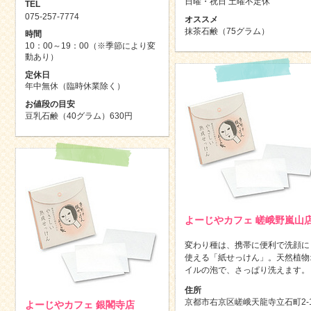
日曜・祝日 土曜不定休
TEL
075-257-7774
オススメ
抹茶石鹸（75グラム）
時間
10：00～19：00（※季節により変
動あり）
定休日
年中無休（臨時休業除く）
お値段の目安
豆乳石鹸（40グラム）630円
よーじやカフェ 嵯峨野嵐山
変わり種は、携帯に便利で洗顔に
使える「紙せっけん」。天然植物
イルの泡で、さっぱり洗えます。
住所
京都市右京区嵯峨天龍寺立石町2-1
よーじやカフェ 銀閣寺店