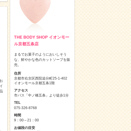
THE BODY SHOP イオンモー
ル京都五条店
まるでお菓子のようにおいしそう
な、鮮やかな色のカットソープを販
売。
住所
京都市右京区西院追分町25-1-402
お
イオンモール京都五条1階
イ
アクセス
品
市バス「中ノ橋五条」より徒歩1分
TEL
075-326-8768
時間
9：00～21：00
お値段の目安