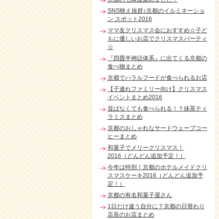
SNS映え抜群♪京都のイルミネーショ
ン スポット2016
ママ友クリスマス会におすすめ☆子ど
もに優しいお店でクリスマスパーティ
☆
『四畳半神話体系』に出てくる京都の
食べ物まとめ
京都でハラルフードが食べられるお店
【子連れファミリー向け】クリスマス
イベントまとめ2016
並ばなくても食べられる！？抹茶ティ
ラミスまとめ
京都のおしゃれなサードウェーブコー
ヒーまとめ
和菓子でメリークリスマス！
2016（どんどん追加予定！）
今年は特別！京都のホテルメイドクリ
スマスケーキ2016（どんどん追加予
定！）
京都の有名和菓子屋さん
1日だけ違う自分に？京都の日替わり
店長のお店まとめ