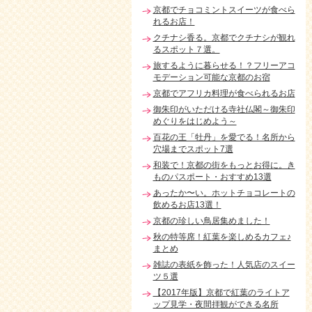
京都でチョコミントスイーツが食べら
れるお店！
クチナシ香る。京都でクチナシが観れ
るスポット７選。
旅するように暮らせる！？フリーアコ
モデーション可能な京都のお宿
京都でアフリカ料理が食べられるお店
御朱印がいただける寺社仏閣～御朱印
めぐりをはじめよう～
百花の王「牡丹」を愛でる！名所から
穴場までスポット7選
和装で！京都の街をもっとお得に。き
ものパスポート・おすすめ13選
あったか〜い。ホットチョコレートの
飲めるお店13選！
京都の珍しい鳥居集めました！
秋の特等席！紅葉を楽しめるカフェ♪
まとめ
雑誌の表紙を飾った！人気店のスイー
ツ５選
【2017年版】京都で紅葉のライトア
ップ見学・夜間拝観ができる名所