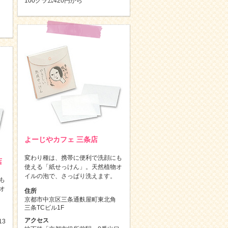
100グラム420円から
よーじやカフェ 三条店
変わり種は、携帯に便利で洗顔にも
店
使える「紙せっけん」。天然植物オ
イルの泡で、さっぱり洗えます。
も
オ
住所
京都市中京区三条通麩屋町東北角
三条TCビル1F
アクセス
3