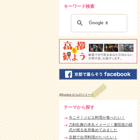
キーワード検索
@kyokrs からのツイート
テーマから探す
今こそ！ジビエ料理が食べたい！
刀剣乱舞の本丸イメージ！書院造の様
式が残る名所集めてみました
京都で台湾料理がたべたい！