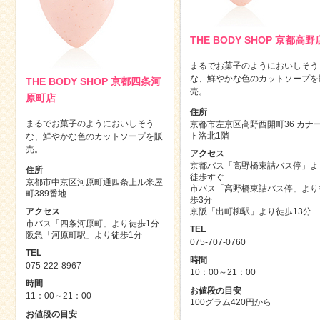
THE BODY SHOP 京都高野
まるでお菓子のようにおいしそう
な、鮮やかな色のカットソープを
THE BODY SHOP 京都四条河
売。
原町店
住所
まるでお菓子のようにおいしそう
京都市左京区高野西開町36 カナ
ト洛北1階
な、鮮やかな色のカットソープを販
売。
アクセス
京都バス「高野橋東詰バス停」よ
住所
徒歩すぐ
京都市中京区河原町通四条上ル米屋
市バス「高野橋東詰バス停」より
町389番地
歩3分
京阪「出町柳駅」より徒歩13分
アクセス
市バス「四条河原町」より徒歩1分
TEL
阪急「河原町駅」より徒歩1分
075-707-0760
TEL
時間
075-222-8967
10：00～21：00
時間
お値段の目安
11：00～21：00
100グラム420円から
お値段の目安