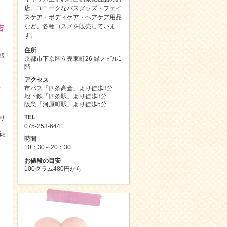
店。ユニークなバスグッズ・フェイ
スケア・ボディケア・ヘアケア用品
など、各種コスメを販売していま
店
す。
住所
販
京都市下京区立売東町26 緑ノビル1
階
アクセス
ー
市バス「四条高倉」より徒歩3分
地下鉄「四条駅」より徒歩3分
阪急「河原町駅」より徒歩5分
TEL
り
075-253-6441
徒
時間
10：30～20：30
お値段の目安
100グラム480円から