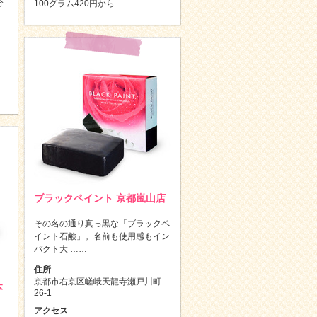
分
100グラム420円から
ブラックペイント 京都嵐山店
その名の通り真っ黒な「ブラックペ
イント石鹸」。名前も使用感もイン
パクト大
……
住所
京都市右京区嵯峨天龍寺瀬戸川町
本
26-1
アクセス