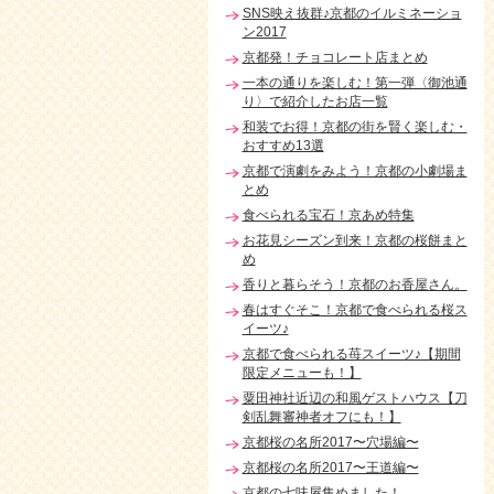
SNS映え抜群♪京都のイルミネーショ
ン2017
京都発！チョコレート店まとめ
一本の通りを楽しむ！第一弾〈御池通
り〉で紹介したお店一覧
和装でお得！京都の街を賢く楽しむ・
おすすめ13選
京都で演劇をみよう！京都の小劇場ま
とめ
食べられる宝石！京あめ特集
お花見シーズン到来！京都の桜餅まと
め
香りと暮らそう！京都のお香屋さん。
春はすぐそこ！京都で食べられる桜ス
イーツ♪
京都で食べられる苺スイーツ♪【期間
限定メニューも！】
粟田神社近辺の和風ゲストハウス【刀
剣乱舞審神者オフにも！】
京都桜の名所2017〜穴場編〜
京都桜の名所2017〜王道編〜
京都の七味屋集めました！