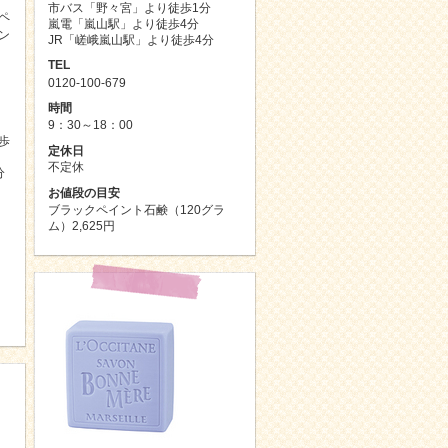
市バス「野々宮」より徒歩1分
ペ
嵐電「嵐山駅」より徒歩4分
ン
JR「嵯峨嵐山駅」より徒歩4分
TEL
0120-100-679
時間
9：30～18：00
歩
定休日
不定休
分
お値段の目安
ブラックペイント石鹸（120グラ
ム）2,625円