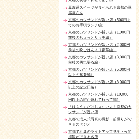
京都のお寺・神社で節分祭
豆腐系スイーツが食べられる京都の豆
腐屋さん
京都のカツサンドが旨い店（500円ま
でのお手頃ランチ編）
京都のカツサンドが旨い店（1,000円
前後のちょっとリッチ編）
京都のカツサンドが旨い店（2,000円
前後の晩ごはんより豪華編）
京都のカツサンドが旨い店（3,000円
前後の勇気要る編）
京都のカツサンドが旨い店（5,000円
以上の奮発編）
京都のカツサンドが旨い店（8,000円
以上の記念日編）
京都のカツサンドが旨い店（10,000
円以上の誰か連れて行って編）
「はふう」だけじゃないよ！京都のカ
ツサンドが旨い店
京都で成人式写真の撮影・前撮りがで
きるスタジオ
京都で紅葉のライトアップ見学・夜間
拝観ができる名所