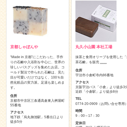
京都しゃぼんや
丸久小山園 本社工場
“Made in 京都”にこだわった、手作
抹茶と食用オリーブを使用した「
りの石鹸や入浴剤を中心に、世界の
茶石鹸」を販売
……
珍しいバスグッズを集めたお店。コ
住所
ールド製法で作られた石鹸は、見た
宇治市小倉町寺内86番地
目が可愛いだけではなく、100％自
アクセス
然化粧品の実力派。足湯も楽しめま
京阪宇治バス「小倉」より徒歩3
す。
近鉄「小倉駅」より徒歩8分
住所
TEL
京都市中京区三条通高倉東入桝屋町
0774-20-0909（お問い合せ専用
55番地
時間
アクセス
9：00～17：30
地下鉄「烏丸御池駅」5番出口より
徒歩5分
定休日