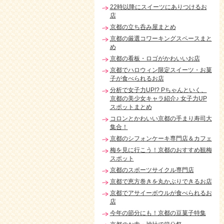
22時以降にスイーツにありつけるお
店
京都の立ち呑み屋まとめ
京都の厳選コワーキングスペースまと
め
京都の看板・ロゴがかわいいお店
京都でハロウィン限定スイーツ・お菓
子が食べられるお店
分析で女子力UP!? Pちゃんといく、
京都の美少女キャラ紹介♪ 女子力UP
スポットまとめ
コロンとかわいい京都の手まり寿司大
集合！
京都のシフォンケーキ専門店＆カフェ
梅を見に行こう！京都のおすすめ観梅
スポット
京都のスポーツサイクル専門店
京都で恵方巻きを丸かぶりできるお店
京都でアサイーボウルが食べられるお
店
今年の節分にも！京都の豆菓子特集