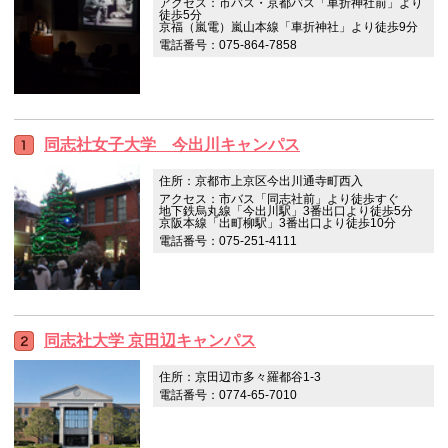
アクセス：市バス・京都バス「車折神社前」より
徒歩5分
京福（嵐電）嵐山本線「車折神社」より徒歩9分
電話番号：075-864-7858
同志社女子大学 今出川キャンパス
住所：京都市上京区今出川通寺町西入
アクセス：市バス「同志社前」より徒歩すぐ
地下鉄烏丸線「今出川駅」3番出口より徒歩5分
京阪本線「出町柳駅」3番出口より徒歩10分
電話番号：075-251-4111
同志社大学 京田辺キャンパス
住所：京田辺市多々羅都谷1-3
電話番号：0774-65-7010