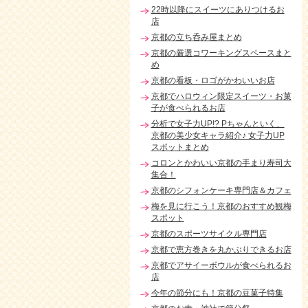
22時以降にスイーツにありつけるお
店
京都の立ち呑み屋まとめ
京都の厳選コワーキングスペースまと
め
京都の看板・ロゴがかわいいお店
京都でハロウィン限定スイーツ・お菓
子が食べられるお店
分析で女子力UP!? Pちゃんといく、
京都の美少女キャラ紹介♪ 女子力UP
スポットまとめ
コロンとかわいい京都の手まり寿司大
集合！
京都のシフォンケーキ専門店＆カフェ
梅を見に行こう！京都のおすすめ観梅
スポット
京都のスポーツサイクル専門店
京都で恵方巻きを丸かぶりできるお店
京都でアサイーボウルが食べられるお
店
今年の節分にも！京都の豆菓子特集