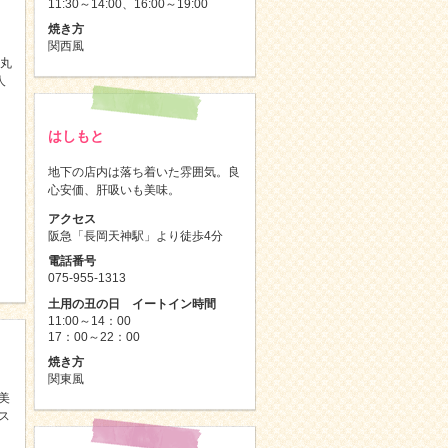
11:30～14:00、16:00～19:00
焼き方
関西風
丸丸
人
はしもと
地下の店内は落ち着いた雰囲気。良
心安価、肝吸いも美味。
アクセス
）
阪急「長岡天神駅」より徒歩4分
電話番号
075-955-1313
土用の丑の日 イートイン時間
11:00～14：00
17：00～22：00
焼き方
関東風
美
ス