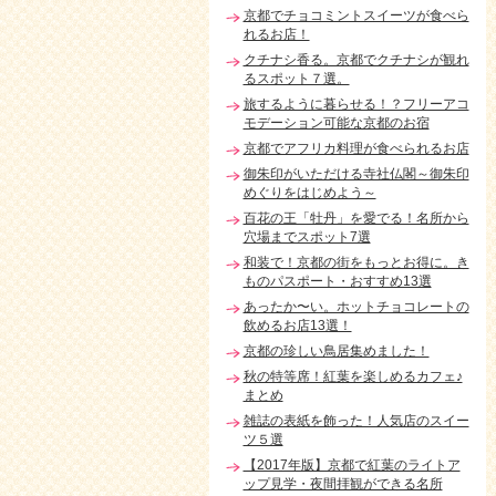
京都でチョコミントスイーツが食べら
れるお店！
クチナシ香る。京都でクチナシが観れ
るスポット７選。
旅するように暮らせる！？フリーアコ
モデーション可能な京都のお宿
京都でアフリカ料理が食べられるお店
御朱印がいただける寺社仏閣～御朱印
めぐりをはじめよう～
百花の王「牡丹」を愛でる！名所から
穴場までスポット7選
和装で！京都の街をもっとお得に。き
ものパスポート・おすすめ13選
あったか〜い。ホットチョコレートの
飲めるお店13選！
京都の珍しい鳥居集めました！
秋の特等席！紅葉を楽しめるカフェ♪
まとめ
雑誌の表紙を飾った！人気店のスイー
ツ５選
【2017年版】京都で紅葉のライトア
ップ見学・夜間拝観ができる名所