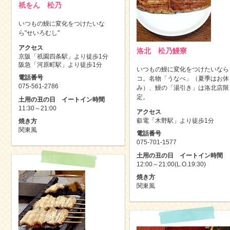
祇をん 松乃
いつもの鰻に変化をつけたいな
ら"せいろむし"
アクセス
洛北 松乃鰻寮
京阪「祇園四条駅」より徒歩1分
阪急「河原町駅」より徒歩1分
いつもの鰻に変化をつけたいなら
電話番号
コ。名物「うなべ」（夏季はお休
075-561-2786
み）、鰻の「湯引き」は洛北店限
定。
土用の丑の日 イートイン時間
11:30～21:00
アクセス
叡電「木野駅」より徒歩1分
焼き方
関東風
電話番号
075-701-1577
土用の丑の日 イートイン時間
12:00～21:00(L.O.19:30)
焼き方
関東風