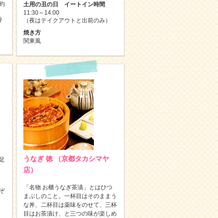
約
土用の丑の日 イートイン時間
11:30～14:00
分
（夜はテイクアウトと出前のみ）
焼き方
関東風
うなぎ 徳 （京都タカシマヤ
足
店）
「名物 お櫃うなぎ茶漬」とはひつ
ぞ
まぶしのこと。一杯目はそのままう
な丼、二杯目は薬味をのせて、三杯
目はお茶漬け、と三つの味が楽しめ