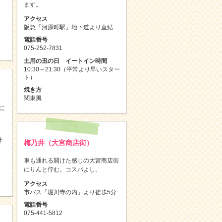
ます。
アクセス
阪急「河原町駅」地下道より直結
電話番号
075-252-7831
土用の丑の日 イートイン時間
10:30～21:30（平常より早いスター
ト）
焼き方
関東風
に
分
梅乃井（大宮商店街）
車も通れる開けた感じの大宮商店街
にりんと佇む。コスパよし。
アクセス
市バス「堀川寺の内」より徒歩5分
電話番号
075-441-5812