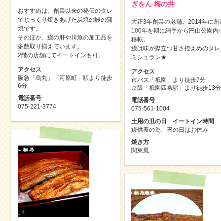
ぎをん 梅の井
おすすめは、創業以来の秘伝のタレ
でじっくり焼きあげた炭焼の鰻の蒲
大正3年創業の老舗。2014年に創
焼です。
100年を期に縄手から円山公園内
そのほか、鰻の肝や川魚の加工品を
移転。
多数取り揃えています。
鰻は味が際立つ甘さ控えめのタレ
2階の店舗にてイートインも可。
ミシュラン★
アクセス
アクセス
阪急「烏丸」「河原町」駅より徒歩
市バス「祇園」より徒歩7分
6分
京阪「祇園四条駅」より徒歩13分
電話番号
電話番号
075-221-3774
075-561-1004
土用の丑の日 イートイン時間
鰻供養の為、丑の日はお休み
焼き方
関東風