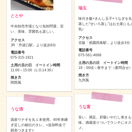
瑞玉
ととや
味付き飯×きんし玉子×うなぎを
蒸した"せいろ蒸し"はお土産にも
中央卸売市場となり魚卸問屋、安
気♪
い、美味、雰囲気も楽しい。
アクセス
アクセス
京阪「祇園四条駅」より徒歩3分
JR「丹波口駅」より徒歩8分
電話番号
電話番号
075-561-4688
075-315-1921
土用の丑の日 イートイン時間
土用の丑の日 イートイン時間
18：00頃～夜中まで（要問合せ
11:00～15:00（L.O.14:30）
焼き方
焼き方
九州風
関西風
うな富
うな清
安い、満足。肝吸いやだし巻きも
国産ウナギを丸１本使用。40年来継
味。酒蔵巡りついでランチにオス
ぎ足しの秘伝のタレ。○追加料金で
メ。
錦糸つきます○