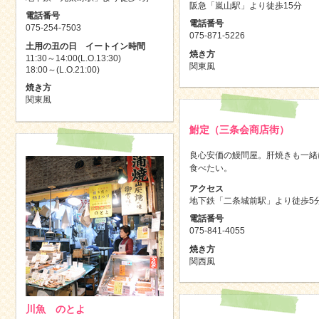
阪急「嵐山駅」より徒歩15分
電話番号
電話番号
075-254-7503
075-871-5226
土用の丑の日 イートイン時間
焼き方
11:30～14:00(L.O.13:30)
関東風
18:00～(L.O.21:00)
焼き方
関東風
鮒定（三条会商店街）
良心安価の鰻問屋。肝焼きも一緒
食べたい。
アクセス
地下鉄「二条城前駅」より徒歩5
電話番号
075-841-4055
焼き方
関西風
川魚 のとよ