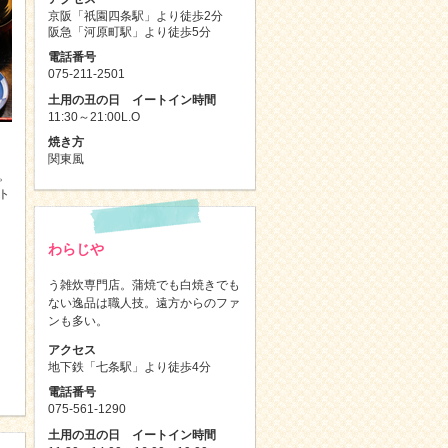
京阪「祇園四条駅」より徒歩2分
阪急「河原町駅」より徒歩5分
電話番号
075-211-2501
土用の丑の日 イートイン時間
11:30～21:00L.O
焼き方
関東風
。
ト
わらじや
う雑炊専門店。蒲焼でも白焼きでも
ない逸品は職人技。遠方からのファ
ンも多い。
アクセス
地下鉄「七条駅」より徒歩4分
電話番号
075-561-1290
土用の丑の日 イートイン時間