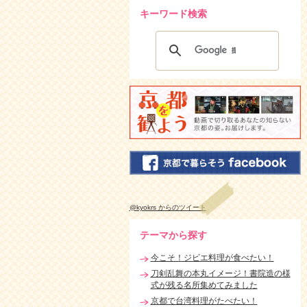
キーワード検索
@kyokrs からのツイート
テーマから探す
今こそ！ジビエ料理が食べたい！
刀剣乱舞の本丸イメージ！書院造の様
式が残る名所集めてみました
京都で台湾料理がたべたい！