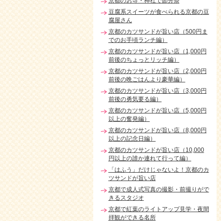
京都のお寺・神社で節分祭
豆腐系スイーツが食べられる京都の豆
腐屋さん
京都のカツサンドが旨い店（500円ま
でのお手頃ランチ編）
京都のカツサンドが旨い店（1,000円
前後のちょっとリッチ編）
京都のカツサンドが旨い店（2,000円
前後の晩ごはんより豪華編）
京都のカツサンドが旨い店（3,000円
前後の勇気要る編）
京都のカツサンドが旨い店（5,000円
以上の奮発編）
京都のカツサンドが旨い店（8,000円
以上の記念日編）
京都のカツサンドが旨い店（10,000
円以上の誰か連れて行って編）
「はふう」だけじゃないよ！京都のカ
ツサンドが旨い店
京都で成人式写真の撮影・前撮りがで
きるスタジオ
京都で紅葉のライトアップ見学・夜間
拝観ができる名所