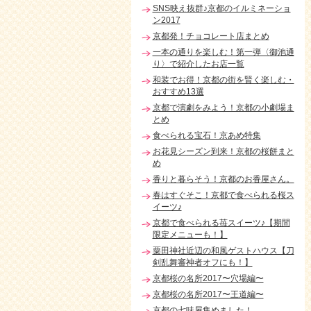
SNS映え抜群♪京都のイルミネーショ
ン2017
京都発！チョコレート店まとめ
一本の通りを楽しむ！第一弾〈御池通
り〉で紹介したお店一覧
和装でお得！京都の街を賢く楽しむ・
おすすめ13選
京都で演劇をみよう！京都の小劇場ま
とめ
食べられる宝石！京あめ特集
お花見シーズン到来！京都の桜餅まと
め
香りと暮らそう！京都のお香屋さん。
春はすぐそこ！京都で食べられる桜ス
イーツ♪
京都で食べられる苺スイーツ♪【期間
限定メニューも！】
粟田神社近辺の和風ゲストハウス【刀
剣乱舞審神者オフにも！】
京都桜の名所2017〜穴場編〜
京都桜の名所2017〜王道編〜
京都の七味屋集めました！