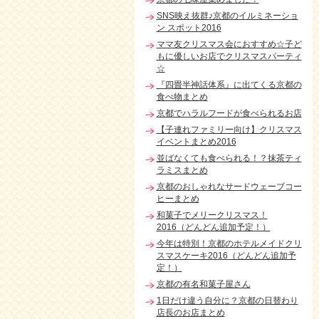
SNS映え抜群♪京都のイルミネーショ
ン スポット2016
ママ友クリスマス会におすすめ☆子ど
もに優しいお店でクリスマスパーティ
☆
『四畳半神話体系』に出てくる京都の
食べ物まとめ
京都でハラルフードが食べられるお店
【子連れファミリー向け】クリスマス
イベントまとめ2016
並ばなくても食べられる！？抹茶ティ
ラミスまとめ
京都のおしゃれなサードウェーブコー
ヒーまとめ
和菓子でメリークリスマス！
2016（どんどん追加予定！）
今年は特別！京都のホテルメイドクリ
スマスケーキ2016（どんどん追加予
定！）
京都の有名和菓子屋さん
1日だけ違う自分に？京都の日替わり
店長のお店まとめ