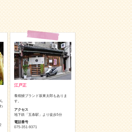
江戸正
養殖鰻ブランド坂東太郎もありま
ん
す。
わ
アクセス
地下鉄「五条駅」より徒歩5分
電話番号
2
075-351-9371