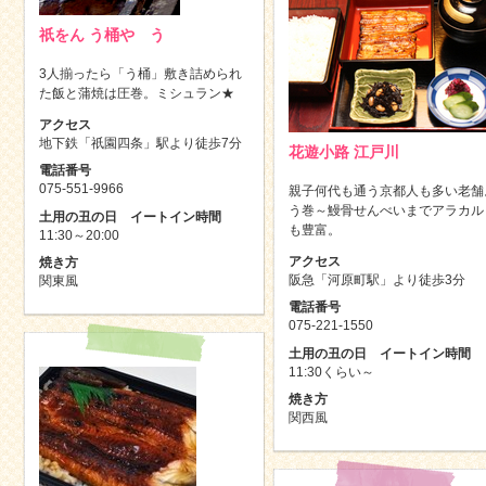
祇をん う桶や う
3人揃ったら「う桶」敷き詰められ
た飯と蒲焼は圧巻。ミシュラン★
アクセス
地下鉄「祇園四条」駅より徒歩7分
花遊小路 江戸川
電話番号
075-551-9966
親子何代も通う京都人も多い老舗
う巻～鰻骨せんべいまでアラカル
土用の丑の日 イートイン時間
も豊富。
11:30～20:00
アクセス
焼き方
阪急「河原町駅」より徒歩3分
関東風
電話番号
075-221-1550
土用の丑の日 イートイン時間
11:30くらい～
焼き方
関西風