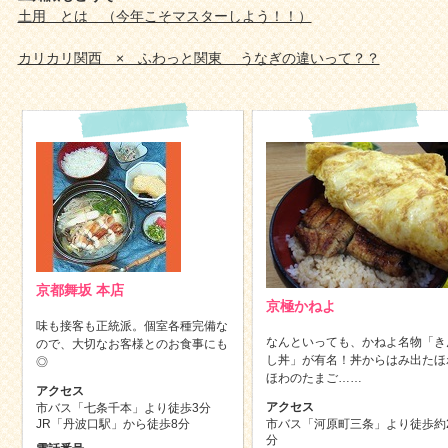
土用 とは （今年こそマスターしよう！！）
カリカリ関西 × ふわっと関東 うなぎの違いって？？
京都舞坂 本店
京極かねよ
味も接客も正統派。個室各種完備な
なんといっても、かねよ名物「き
ので、大切なお客様とのお食事にも
し丼」が有名！丼からはみ出たほ
◎
ほわのたまご……
アクセス
アクセス
市バス「七条千本」より徒歩3分
JR「丹波口駅」から徒歩8分
市バス「河原町三条」より徒歩約
分