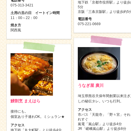
電話番号
地下鉄「京都市役所駅」より徒歩
075-313-3421
5分
京阪「三条京阪駅」より徒歩約5
土用の丑の日 イートイン時間
11：00～22：00
電話番号
075-221-0669
焼き方
関西風
うなぎ屋 廣川
埼玉県熊谷天保年間創業以来注ぎ
鰻割烹 まえはら
しの秘伝タレ。いつも行列。
アクセス
接待にも。
市バス「天龍寺」「野々宮」それ
個室あり子連れOK。ミシュラン★
れすぐ
嵐電「嵐山駅」より徒歩4分
アクセス
JR「嵯峨嵐山駅」より徒歩8分
地下鉄「丸太町駅」より徒歩4分