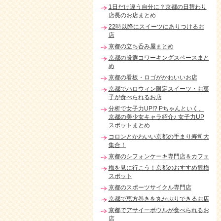
1日だけ違う自分に？京都の日替わり
店長のお店まとめ
22時以降にスイーツにありつけるお
店
京都の立ち呑み屋まとめ
京都の厳選コワーキングスペースまと
め
京都の看板・ロゴがかわいいお店
京都でハロウィン限定スイーツ・お菓
子が食べられるお店
分析で女子力UP!? Pちゃんといく、
京都の美少女キャラ紹介♪ 女子力UP
スポットまとめ
コロンとかわいい京都の手まり寿司大
集合！
京都のシフォンケーキ専門店＆カフェ
梅を見に行こう！京都のおすすめ観梅
スポット
京都のスポーツサイクル専門店
京都で恵方巻きを丸かぶりできるお店
京都でアサイーボウルが食べられるお
店