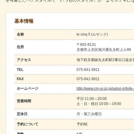
を考慮したヘアスタイルで「いつものスタイル」が「よりステキに
基本情報
名称
le cinq 5 (ルサンク)
〒602-8131
住所
京都市上京区堀川通丸太町上ル99
アクセス
地下鉄京都線丸太町駅2番出口徒歩1
TEL
075-841-9911
FAX
075-841-9911
ホームページ
http://www.cm-ur.co.jp/salon-info/le
平日:11:00～20:00
営業時間
土・日・祝日:10:00～19:00
定休日
月・第三火曜日
予約について
予約制