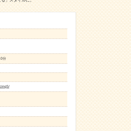
なる」スタイルに。
0分
-cinq5/