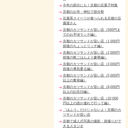
今年の節分にも！京都の豆菓子特集
京都のお寺・神社で節分祭
豆腐系スイーツが食べられる京都の豆
腐屋さん
京都のカツサンドが旨い店（500円ま
でのお手頃ランチ編）
京都のカツサンドが旨い店（1,000円
前後のちょっとリッチ編）
京都のカツサンドが旨い店（2,000円
前後の晩ごはんより豪華編）
京都のカツサンドが旨い店（3,000円
前後の勇気要る編）
京都のカツサンドが旨い店（5,000円
以上の奮発編）
京都のカツサンドが旨い店（8,000円
以上の記念日編）
京都のカツサンドが旨い店（10,000
円以上の誰か連れて行って編）
「はふう」だけじゃないよ！京都のカ
ツサンドが旨い店
京都で成人式写真の撮影・前撮りがで
きるスタジオ