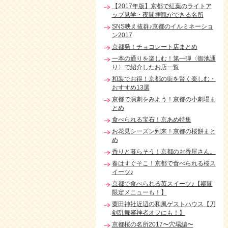
【2017年版】京都で紅葉のライトア
ップ見学・夜間拝観ができる名所
SNS映え抜群♪京都のイルミネーショ
ン2017
京都発！チョコレート店まとめ
一本の通りを楽しむ！第一弾〈御池通
り〉で紹介したお店一覧
和装でお得！京都の街を賢く楽しむ・
おすすめ13選
京都で演劇をみよう！京都の小劇場ま
とめ
食べられる宝石！京あめ特集
お花見シーズン到来！京都の桜餅まと
め
香りと暮らそう！京都のお香屋さん。
春はすぐそこ！京都で食べられる桜ス
イーツ♪
京都で食べられる苺スイーツ♪【期間
限定メニューも！】
粟田神社近辺の和風ゲストハウス【刀
剣乱舞審神者オフにも！】
京都桜の名所2017〜穴場編〜