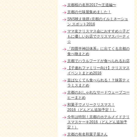
京都桜の名所2017〜王道編〜
京都の七味屋集めました！
SNS映え抜群♪京都のイルミネーショ
ン スポット2016
ママ友クリスマス会におすすめ☆子ど
もに優しいお店でクリスマスパーティ
☆
『四畳半神話体系』に出てくる京都の
食べ物まとめ
京都でハラルフードが食べられるお店
【子連れファミリー向け】クリスマス
イベントまとめ2016
並ばなくても食べられる！？抹茶ティ
ラミスまとめ
京都のおしゃれなサードウェーブコー
ヒーまとめ
和菓子でメリークリスマス！
2016（どんどん追加予定！）
今年は特別！京都のホテルメイドクリ
スマスケーキ2016（どんどん追加予
定！）
京都の有名和菓子屋さん