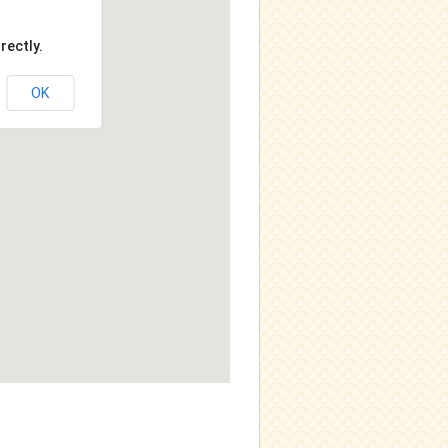
rectly.
OK