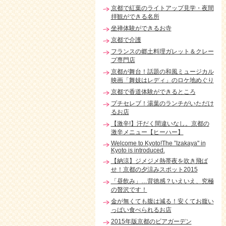
京都で紅葉のライトアップ見学・夜間
拝観ができる名所
坐禅体験ができるお寺
京都で介護
フランスの郷土料理ガレット＆クレー
プ専門店
京都が舞台！話題の和風ミュージカル
映画「舞妓はレディ」のロケ地めぐり
京都で香道体験ができるところ
プチセレブ！湯葉のランチがいただけ
るお店
【激辛!】汗だく間違いなし。京都の
激辛メニュー【ヒーハー】
Welcome to Kyoto!The ”Izakaya" in
Kyoto is introduced.
【納涼】ジメジメ熱帯夜を吹き飛ば
せ！京都の夕涼みスポット2015
「昼飲み」…背徳感？いえいえ、究極
の贅沢です！
金が無くても腹は減る！安くてお腹い
っぱい食べられるお店
2015年版京都のビアガーデン