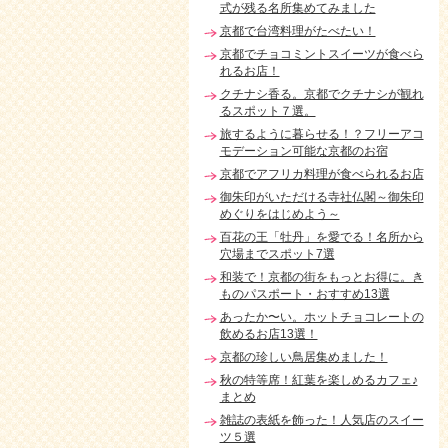
式が残る名所集めてみました
京都で台湾料理がたべたい！
京都でチョコミントスイーツが食べら
れるお店！
クチナシ香る。京都でクチナシが観れ
るスポット７選。
旅するように暮らせる！？フリーアコ
モデーション可能な京都のお宿
京都でアフリカ料理が食べられるお店
御朱印がいただける寺社仏閣～御朱印
めぐりをはじめよう～
百花の王「牡丹」を愛でる！名所から
穴場までスポット7選
和装で！京都の街をもっとお得に。き
ものパスポート・おすすめ13選
あったか〜い。ホットチョコレートの
飲めるお店13選！
京都の珍しい鳥居集めました！
秋の特等席！紅葉を楽しめるカフェ♪
まとめ
雑誌の表紙を飾った！人気店のスイー
ツ５選