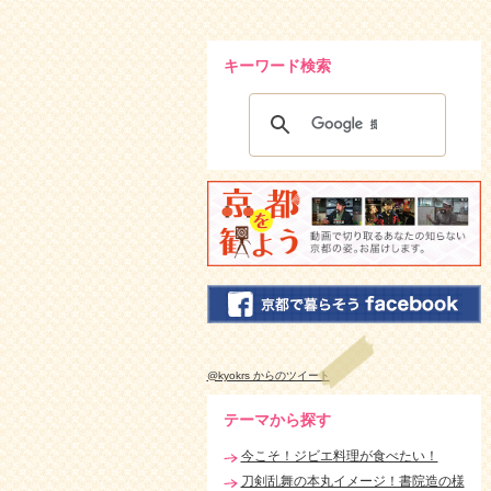
キーワード検索
@kyokrs からのツイート
テーマから探す
今こそ！ジビエ料理が食べたい！
刀剣乱舞の本丸イメージ！書院造の様