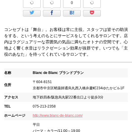
0
コンセプトは「舞台」。お客様は常に主役。スタッフは皆その助演
をする、という考えのもとにサービスをしてくれるサロンです。店
内はラグジュアリーな雰囲気の気品に満ちたオトナの空間です。心
地よく響く水音はリラクゼーション効果が抜群です。いつでも「主
役のあなた」を待ってくれているサロンです。
名称
Blanc de Blanc ブランドブラン
〒604-8151
住所
京都市中京区蛸薬師通烏丸西入橋弁慶町234ゆたかビル1F
アクセス
地下鉄四条/阪急烏丸駅22番出口より徒歩3分
TEL
075-213-2358
ホームページ
http://www.blanc-de-blanc.com/
平日
パーマ・カラー/11:00～19:00