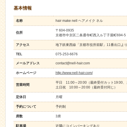
基本情報
名称
hair make nell ヘアメイク ネル
〒604-0935
住所
京都市中京区二条通寺町西入ル丁子屋町694-5
アクセス
地下鉄東西線「京都市役所前駅」11番出口より
TEL
075-253-6676
メールアドレス
contact@nell-hair.com
ホームページ
http://www.nell-hair.com/
平日 11:00～20:00（最終受付カット19:00
営業時間
土日祝 10:00～20:00（最終受付同じ）
定休日
月曜
予約について
予約制
席数
3席
駐車場
近隣にコインパーキングあり