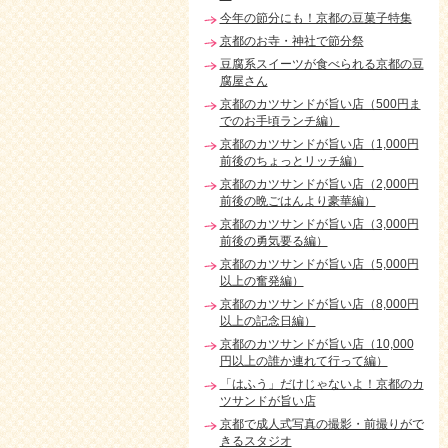
今年の節分にも！京都の豆菓子特集
京都のお寺・神社で節分祭
豆腐系スイーツが食べられる京都の豆
腐屋さん
京都のカツサンドが旨い店（500円ま
でのお手頃ランチ編）
京都のカツサンドが旨い店（1,000円
前後のちょっとリッチ編）
京都のカツサンドが旨い店（2,000円
前後の晩ごはんより豪華編）
京都のカツサンドが旨い店（3,000円
前後の勇気要る編）
京都のカツサンドが旨い店（5,000円
以上の奮発編）
京都のカツサンドが旨い店（8,000円
以上の記念日編）
京都のカツサンドが旨い店（10,000
円以上の誰か連れて行って編）
「はふう」だけじゃないよ！京都のカ
ツサンドが旨い店
京都で成人式写真の撮影・前撮りがで
きるスタジオ