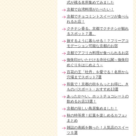
式が残る名所集めてみました
京都で台湾料理がたべたい！
京都でチョコミントスイーツが食べら
れるお店！
クチナシ香る。京都でクチナシが観れ
るスポット７選。
旅するように暮らせる！？フリーアコ
モデーション可能な京都のお宿
京都でアフリカ料理が食べられるお店
御朱印がいただける寺社仏閣～御朱印
めぐりをはじめよう～
百花の王「牡丹」を愛でる！名所から
穴場までスポット7選
和装で！京都の街をもっとお得に。き
ものパスポート・おすすめ13選
あったか〜い。ホットチョコレートの
飲めるお店13選！
京都の珍しい鳥居集めました！
秋の特等席！紅葉を楽しめるカフェ♪
まとめ
雑誌の表紙を飾った！人気店のスイー
ツ５選