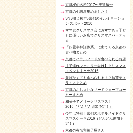
京都桜の名所2017〜王道編〜
京都の七味屋集めました！
SNS映え抜群♪京都のイルミネーショ
ン スポット2016
ママ友クリスマス会におすすめ☆子ど
もに優しいお店でクリスマスパーティ
☆
『四畳半神話体系』に出てくる京都の
食べ物まとめ
京都でハラルフードが食べられるお店
【子連れファミリー向け】クリスマス
イベントまとめ2016
並ばなくても食べられる！？抹茶ティ
ラミスまとめ
京都のおしゃれなサードウェーブコー
ヒーまとめ
和菓子でメリークリスマス！
2016（どんどん追加予定！）
今年は特別！京都のホテルメイドクリ
スマスケーキ2016（どんどん追加予
定！）
京都の有名和菓子屋さん