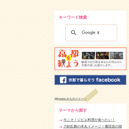
キーワード検索
@kyokrs からのツイート
テーマから探す
今こそ！ジビエ料理が食べたい！
刀剣乱舞の本丸イメージ！書院造の様