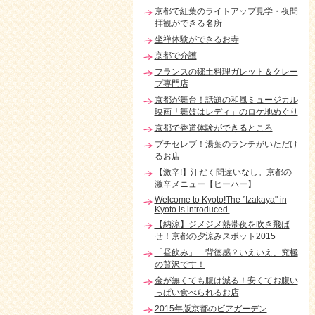
京都で紅葉のライトアップ見学・夜間
拝観ができる名所
坐禅体験ができるお寺
京都で介護
フランスの郷土料理ガレット＆クレー
プ専門店
京都が舞台！話題の和風ミュージカル
映画「舞妓はレディ」のロケ地めぐり
京都で香道体験ができるところ
プチセレブ！湯葉のランチがいただけ
るお店
【激辛!】汗だく間違いなし。京都の
激辛メニュー【ヒーハー】
Welcome to Kyoto!The ”Izakaya" in
Kyoto is introduced.
【納涼】ジメジメ熱帯夜を吹き飛ば
せ！京都の夕涼みスポット2015
「昼飲み」…背徳感？いえいえ、究極
の贅沢です！
金が無くても腹は減る！安くてお腹い
っぱい食べられるお店
2015年版京都のビアガーデン