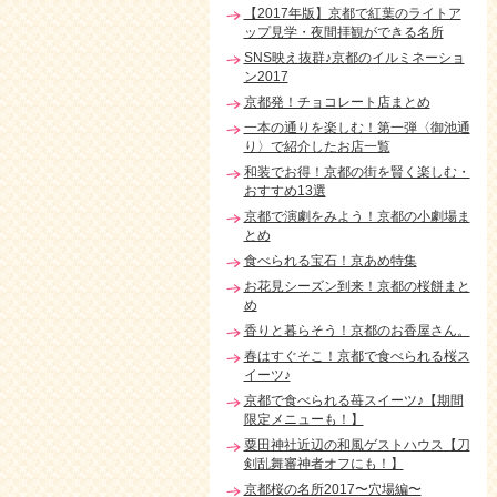
【2017年版】京都で紅葉のライトア
ップ見学・夜間拝観ができる名所
SNS映え抜群♪京都のイルミネーショ
ン2017
京都発！チョコレート店まとめ
一本の通りを楽しむ！第一弾〈御池通
り〉で紹介したお店一覧
和装でお得！京都の街を賢く楽しむ・
おすすめ13選
京都で演劇をみよう！京都の小劇場ま
とめ
食べられる宝石！京あめ特集
お花見シーズン到来！京都の桜餅まと
め
香りと暮らそう！京都のお香屋さん。
春はすぐそこ！京都で食べられる桜ス
イーツ♪
京都で食べられる苺スイーツ♪【期間
限定メニューも！】
粟田神社近辺の和風ゲストハウス【刀
剣乱舞審神者オフにも！】
京都桜の名所2017〜穴場編〜