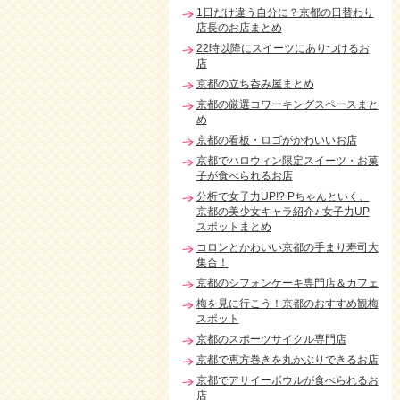
1日だけ違う自分に？京都の日替わり
店長のお店まとめ
22時以降にスイーツにありつけるお
店
京都の立ち呑み屋まとめ
京都の厳選コワーキングスペースまと
め
京都の看板・ロゴがかわいいお店
京都でハロウィン限定スイーツ・お菓
子が食べられるお店
分析で女子力UP!? Pちゃんといく、
京都の美少女キャラ紹介♪ 女子力UP
スポットまとめ
コロンとかわいい京都の手まり寿司大
集合！
京都のシフォンケーキ専門店＆カフェ
梅を見に行こう！京都のおすすめ観梅
スポット
京都のスポーツサイクル専門店
京都で恵方巻きを丸かぶりできるお店
京都でアサイーボウルが食べられるお
店