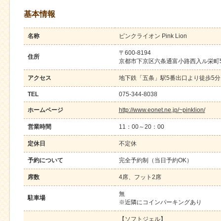
基本情報
名称
ピンクライオン Pink Lion
〒600-8194
住所
京都市下京区六条通富小路西入ル栄町5
アクセス
地下鉄「五条」駅5番出口より徒歩5分
TEL
075-344-8038
ホームページ
http://www.eonet.ne.jp/~pinklion/
営業時間
11：00～20：00
定休日
不定休
予約について
完全予約制（当日予約OK）
席数
4席、フット2席
無
駐車場
※近隣にコインパーキングあり
【ソフトジェル】