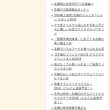
京都桜の名所2017〜王道編〜
京都の七味屋集めました！
SNS映え抜群♪京都のイルミネーショ
ン スポット2016
ママ友クリスマス会におすすめ☆子ど
もに優しいお店でクリスマスパーティ
☆
『四畳半神話体系』に出てくる京都の
食べ物まとめ
京都でハラルフードが食べられるお店
【子連れファミリー向け】クリスマス
イベントまとめ2016
並ばなくても食べられる！？抹茶ティ
ラミスまとめ
京都のおしゃれなサードウェーブコー
ヒーまとめ
和菓子でメリークリスマス！
2016（どんどん追加予定！）
今年は特別！京都のホテルメイドクリ
スマスケーキ2016（どんどん追加予
定！）
京都の有名和菓子屋さん