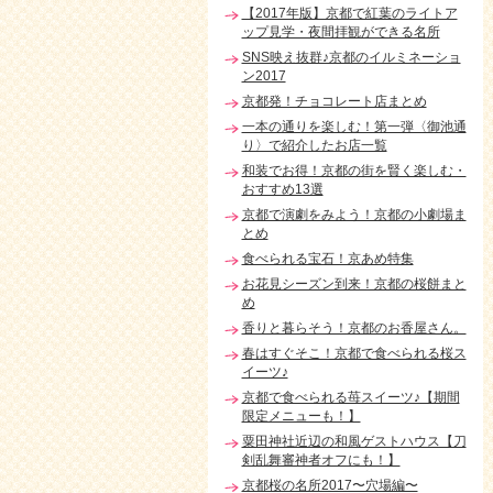
【2017年版】京都で紅葉のライトア
ップ見学・夜間拝観ができる名所
SNS映え抜群♪京都のイルミネーショ
ン2017
京都発！チョコレート店まとめ
一本の通りを楽しむ！第一弾〈御池通
り〉で紹介したお店一覧
和装でお得！京都の街を賢く楽しむ・
おすすめ13選
京都で演劇をみよう！京都の小劇場ま
とめ
食べられる宝石！京あめ特集
お花見シーズン到来！京都の桜餅まと
め
香りと暮らそう！京都のお香屋さん。
春はすぐそこ！京都で食べられる桜ス
イーツ♪
京都で食べられる苺スイーツ♪【期間
限定メニューも！】
粟田神社近辺の和風ゲストハウス【刀
剣乱舞審神者オフにも！】
京都桜の名所2017〜穴場編〜