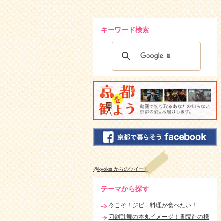
キーワード検索
@kyokrs からのツイート
テーマから探す
今こそ！ジビエ料理が食べたい！
刀剣乱舞の本丸イメージ！書院造の様