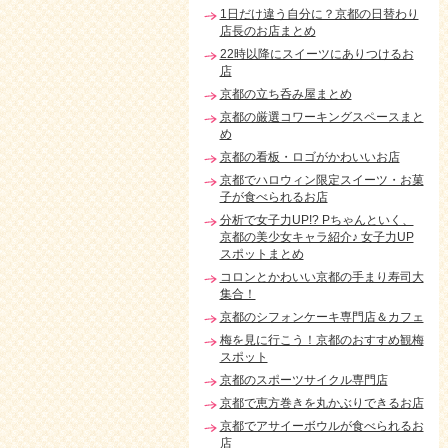
1日だけ違う自分に？京都の日替わり
店長のお店まとめ
22時以降にスイーツにありつけるお
店
京都の立ち呑み屋まとめ
京都の厳選コワーキングスペースまと
め
京都の看板・ロゴがかわいいお店
京都でハロウィン限定スイーツ・お菓
子が食べられるお店
分析で女子力UP!? Pちゃんといく、
京都の美少女キャラ紹介♪ 女子力UP
スポットまとめ
コロンとかわいい京都の手まり寿司大
集合！
京都のシフォンケーキ専門店＆カフェ
梅を見に行こう！京都のおすすめ観梅
スポット
京都のスポーツサイクル専門店
京都で恵方巻きを丸かぶりできるお店
京都でアサイーボウルが食べられるお
店