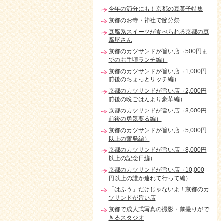
今年の節分にも！京都の豆菓子特集
京都のお寺・神社で節分祭
豆腐系スイーツが食べられる京都の豆
腐屋さん
京都のカツサンドが旨い店（500円ま
でのお手頃ランチ編）
京都のカツサンドが旨い店（1,000円
前後のちょっとリッチ編）
京都のカツサンドが旨い店（2,000円
前後の晩ごはんより豪華編）
京都のカツサンドが旨い店（3,000円
前後の勇気要る編）
京都のカツサンドが旨い店（5,000円
以上の奮発編）
京都のカツサンドが旨い店（8,000円
以上の記念日編）
京都のカツサンドが旨い店（10,000
円以上の誰か連れて行って編）
「はふう」だけじゃないよ！京都のカ
ツサンドが旨い店
京都で成人式写真の撮影・前撮りがで
きるスタジオ