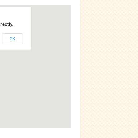
rectly.
OK