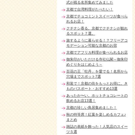
式が残る名所集めてみました
京都で台湾料理がたべたい！
京都でチョコミントスイーツが食べら
れるお店！
クチナシ香る。京都でクチナシが観れ
るスポット７選。
旅するように暮らせる！？フリーアコ
モデーション可能な京都のお宿
京都でアフリカ料理が食べられるお店
御朱印がいただける寺社仏閣～御朱印
めぐりをはじめよう～
百花の王「牡丹」を愛でる！名所から
穴場までスポット7選
和装で！京都の街をもっとお得に。き
ものパスポート・おすすめ13選
あったか〜い。ホットチョコレートの
飲めるお店13選！
京都の珍しい鳥居集めました！
秋の特等席！紅葉を楽しめるカフェ♪
まとめ
雑誌の表紙を飾った！人気店のスイー
ツ５選