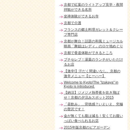
京都で紅葉のライトアップ見学・夜間
拝観ができる名所
坐禅体験ができるお寺
京都で介護
フランスの郷土料理ガレット＆クレー
プ専門店
京都が舞台！話題の和風ミュージカル
映画「舞妓はレディ」のロケ地めぐり
京都で香道体験ができるところ
プチセレブ！湯葉のランチがいただけ
るお店
【激辛!】汗だく間違いなし。京都の
激辛メニュー【ヒーハー】
Welcome to Kyoto!The ”Izakaya" in
Kyoto is introduced.
【納涼】ジメジメ熱帯夜を吹き飛ば
せ！京都の夕涼みスポット2015
「昼飲み」…背徳感？いえいえ、究極
の贅沢です！
金が無くても腹は減る！安くてお腹い
っぱい食べられるお店
2015年版京都のビアガーデン