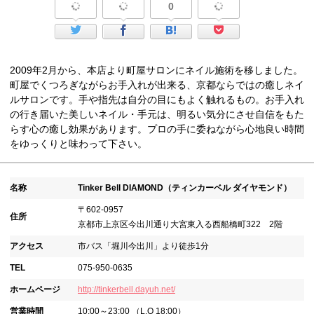
0
2009年2月から、本店より町屋サロンにネイル施術を移しました。
町屋でくつろぎながらお手入れが出来る、京都ならではの癒しネイ
ルサロンです。手や指先は自分の目にもよく触れるもの。お手入れ
の行き届いた美しいネイル・手元は、明るい気分にさせ自信をもた
らす心の癒し効果があります。プロの手に委ねながら心地良い時間
をゆっくりと味わって下さい。
名称
Tinker Bell DIAMOND（ティンカーベル ダイヤモンド）
〒602-0957
住所
京都市上京区今出川通り大宮東入る西船橋町322 2階
アクセス
市バス「堀川今出川」より徒歩1分
TEL
075-950-0635
ホームページ
http://tinkerbell.dayuh.net/
営業時間
10:00～23:00 （L.O 18:00）