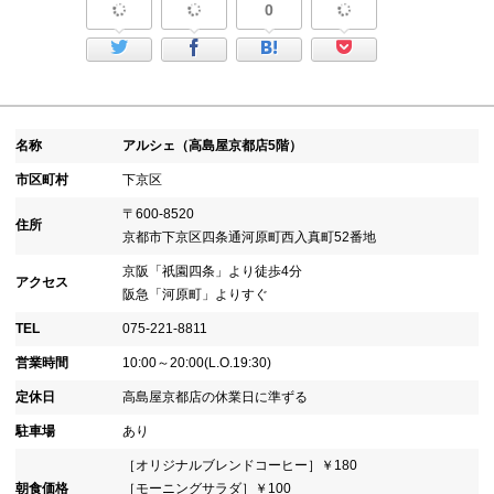
0
名称
アルシェ（高島屋京都店5階）
市区町村
下京区
〒600-8520
住所
京都市下京区四条通河原町西入真町52番地
京阪「祇園四条」より徒歩4分
アクセス
阪急「河原町」よりすぐ
TEL
075-221-8811
営業時間
10:00～20:00(L.O.19:30)
定休日
高島屋京都店の休業日に準ずる
駐車場
あり
［オリジナルブレンドコーヒー］￥180
朝食価格
［モーニングサラダ］￥100