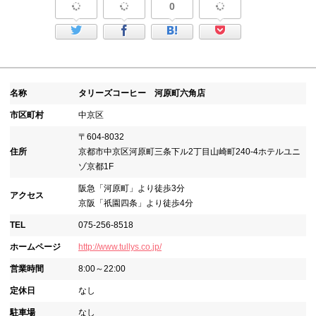
0
名称
タリーズコーヒー 河原町六角店
市区町村
中京区
〒604-8032
住所
京都市中京区河原町三条下ル2丁目山崎町240-4ホテルユニ
ゾ京都1F
阪急「河原町」より徒歩3分
アクセス
京阪「祇園四条」より徒歩4分
TEL
075-256-8518
ホームページ
http://www.tullys.co.jp/
営業時間
8:00～22:00
定休日
なし
駐車場
なし