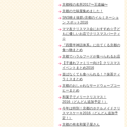
京都桜の名所2017〜王道編〜
京都の七味屋集めました！
SNS映え抜群♪京都のイルミネーショ
ン スポット2016
ママ友クリスマス会におすすめ☆子ど
もに優しいお店でクリスマスパーティ
☆
『四畳半神話体系』に出てくる京都の
食べ物まとめ
京都でハラルフードが食べられるお店
【子連れファミリー向け】クリスマス
イベントまとめ2016
並ばなくても食べられる！？抹茶ティ
ラミスまとめ
京都のおしゃれなサードウェーブコー
ヒーまとめ
和菓子でメリークリスマス！
2016（どんどん追加予定！）
今年は特別！京都のホテルメイドクリ
スマスケーキ2016（どんどん追加予
定！）
京都の有名和菓子屋さん