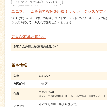
ユニフォームを着てW杯を応援！サッカーグッズが買え
5/14（水）～6/26（木）の期間、ロフトマーケットにてワールドカップ
グッズを買って、みんなで盛り上がりましょう！
好きな家具と暮らす
お客さんの顔ぶれ(運営の主観です)
基本情報
名称
京都LOFT
市区町村
中京区
〒604-8031
住所
京都市中京区河原町通三条下ル大黒町58番地 ミーナ京都
市バス河原町三条より徒歩2分
アクセス