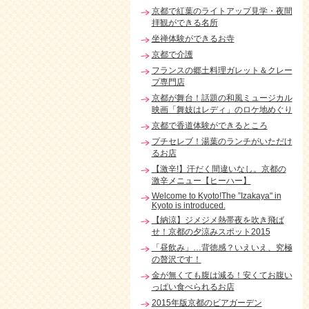
京都で紅葉のライトアップ見学・夜間
拝観ができる名所
坐禅体験ができるお寺
京都で介護
フランスの郷土料理ガレット＆クレー
プ専門店
京都が舞台！話題の和風ミュージカル
映画「舞妓はレディ」のロケ地めぐり
京都で香道体験ができるところ
プチセレブ！湯葉のランチがいただけ
るお店
【激辛!】汗だく間違いなし。京都の
激辛メニュー【ヒーハー】
Welcome to Kyoto!The ”Izakaya" in
Kyoto is introduced.
【納涼】ジメジメ熱帯夜を吹き飛ば
せ！京都の夕涼みスポット2015
「昼飲み」…背徳感？いえいえ、究極
の贅沢です！
金が無くても腹は減る！安くてお腹い
っぱい食べられるお店
2015年版京都のビアガーデン