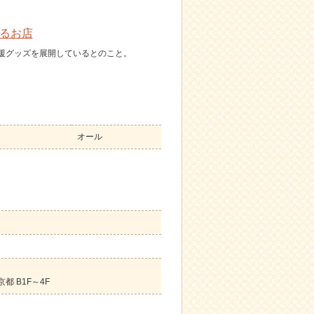
るお店
応援グッズを展開しているとのこと。
オール
 B1F～4F