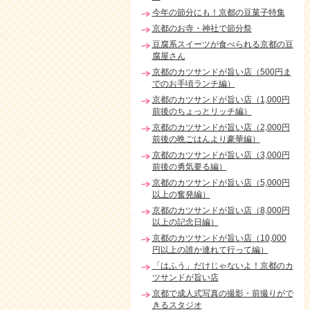
今年の節分にも！京都の豆菓子特集
京都のお寺・神社で節分祭
豆腐系スイーツが食べられる京都の豆
腐屋さん
京都のカツサンドが旨い店（500円ま
でのお手頃ランチ編）
京都のカツサンドが旨い店（1,000円
前後のちょっとリッチ編）
京都のカツサンドが旨い店（2,000円
前後の晩ごはんより豪華編）
京都のカツサンドが旨い店（3,000円
前後の勇気要る編）
京都のカツサンドが旨い店（5,000円
以上の奮発編）
京都のカツサンドが旨い店（8,000円
以上の記念日編）
京都のカツサンドが旨い店（10,000
円以上の誰か連れて行って編）
「はふう」だけじゃないよ！京都のカ
ツサンドが旨い店
京都で成人式写真の撮影・前撮りがで
きるスタジオ