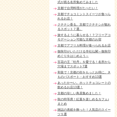
式が残る名所集めてみました
京都で台湾料理がたべたい！
京都でチョコミントスイーツが食べら
れるお店！
クチナシ香る。京都でクチナシが観れ
るスポット７選。
旅するように暮らせる！？フリーアコ
モデーション可能な京都のお宿
京都でアフリカ料理が食べられるお店
御朱印がいただける寺社仏閣～御朱印
めぐりをはじめよう～
百花の王「牡丹」を愛でる！名所から
穴場までスポット7選
和装で！京都の街をもっとお得に。き
ものパスポート・おすすめ13選
あったか〜い。ホットチョコレートの
飲めるお店13選！
京都の珍しい鳥居集めました！
秋の特等席！紅葉を楽しめるカフェ♪
まとめ
雑誌の表紙を飾った！人気店のスイー
ツ５選