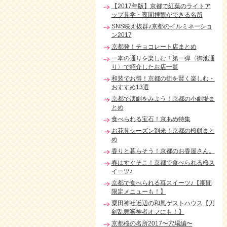
【2017年版】京都で紅葉のライトア
ップ見学・夜間拝観ができる名所
SNS映え抜群♪京都のイルミネーショ
ン2017
京都発！チョコレート店まとめ
一本の通りを楽しむ！第一弾〈御池通
り〉で紹介したお店一覧
和装でお得！京都の街を賢く楽しむ・
おすすめ13選
京都で演劇をみよう！京都の小劇場ま
とめ
食べられる宝石！京あめ特集
お花見シーズン到来！京都の桜餅まと
め
香りと暮らそう！京都のお香屋さん。
春はすぐそこ！京都で食べられる桜ス
イーツ♪
京都で食べられる苺スイーツ♪【期間
限定メニューも！】
粟田神社近辺の和風ゲストハウス【刀
剣乱舞審神者オフにも！】
京都桜の名所2017〜穴場編〜