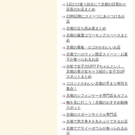
1日だけ違う自分に？京都の日替わり
店長のお店まとめ
22時以降にスイーツにありつけるお
店
京都の立ち呑み屋まとめ
京都の厳選コワーキングスペースまと
め
京都の看板・ロゴがかわいいお店
京都でハロウィン限定スイーツ・お菓
子が食べられるお店
分析で女子力UP!? Pちゃんといく、
京都の美少女キャラ紹介♪ 女子力UP
スポットまとめ
コロンとかわいい京都の手まり寿司大
集合！
京都のシフォンケーキ専門店＆カフェ
梅を見に行こう！京都のおすすめ観梅
スポット
京都のスポーツサイクル専門店
京都で恵方巻きを丸かぶりできるお店
京都でアサイーボウルが食べられるお
店