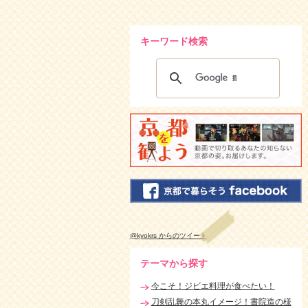
キーワード検索
@kyokrs からのツイート
テーマから探す
今こそ！ジビエ料理が食べたい！
刀剣乱舞の本丸イメージ！書院造の様