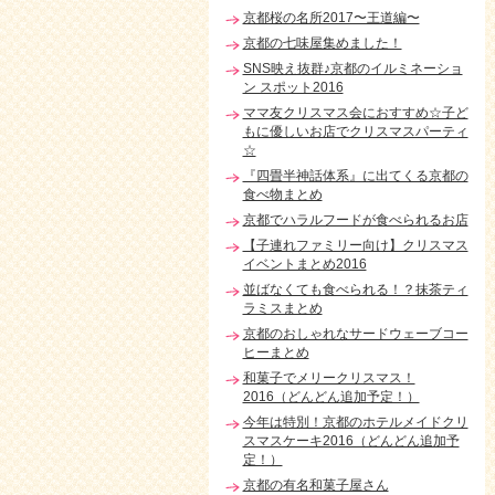
京都桜の名所2017〜王道編〜
京都の七味屋集めました！
SNS映え抜群♪京都のイルミネーショ
ン スポット2016
ママ友クリスマス会におすすめ☆子ど
もに優しいお店でクリスマスパーティ
☆
『四畳半神話体系』に出てくる京都の
食べ物まとめ
京都でハラルフードが食べられるお店
【子連れファミリー向け】クリスマス
イベントまとめ2016
並ばなくても食べられる！？抹茶ティ
ラミスまとめ
京都のおしゃれなサードウェーブコー
ヒーまとめ
和菓子でメリークリスマス！
2016（どんどん追加予定！）
今年は特別！京都のホテルメイドクリ
スマスケーキ2016（どんどん追加予
定！）
京都の有名和菓子屋さん