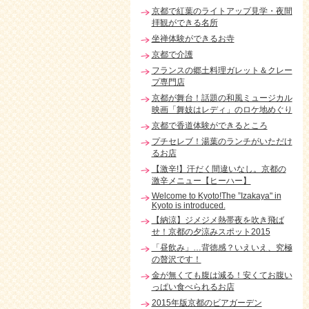
京都で紅葉のライトアップ見学・夜間
拝観ができる名所
坐禅体験ができるお寺
京都で介護
フランスの郷土料理ガレット＆クレー
プ専門店
京都が舞台！話題の和風ミュージカル
映画「舞妓はレディ」のロケ地めぐり
京都で香道体験ができるところ
プチセレブ！湯葉のランチがいただけ
るお店
【激辛!】汗だく間違いなし。京都の
激辛メニュー【ヒーハー】
Welcome to Kyoto!The ”Izakaya" in
Kyoto is introduced.
【納涼】ジメジメ熱帯夜を吹き飛ば
せ！京都の夕涼みスポット2015
「昼飲み」…背徳感？いえいえ、究極
の贅沢です！
金が無くても腹は減る！安くてお腹い
っぱい食べられるお店
2015年版京都のビアガーデン