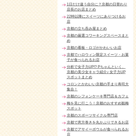
1日だけ違う自分に？京都の日替わり
店長のお店まとめ
22時以降にスイーツにありつけるお
店
京都の立ち呑み屋まとめ
京都の厳選コワーキングスペースまと
め
京都の看板・ロゴがかわいいお店
京都でハロウィン限定スイーツ・お菓
子が食べられるお店
分析で女子力UP!? Pちゃんといく、
京都の美少女キャラ紹介♪ 女子力UP
スポットまとめ
コロンとかわいい京都の手まり寿司大
集合！
京都のシフォンケーキ専門店＆カフェ
梅を見に行こう！京都のおすすめ観梅
スポット
京都のスポーツサイクル専門店
京都で恵方巻きを丸かぶりできるお店
京都でアサイーボウルが食べられるお
店