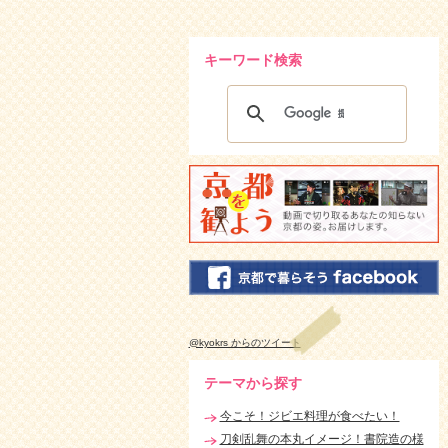
キーワード検索
@kyokrs からのツイート
テーマから探す
今こそ！ジビエ料理が食べたい！
刀剣乱舞の本丸イメージ！書院造の様