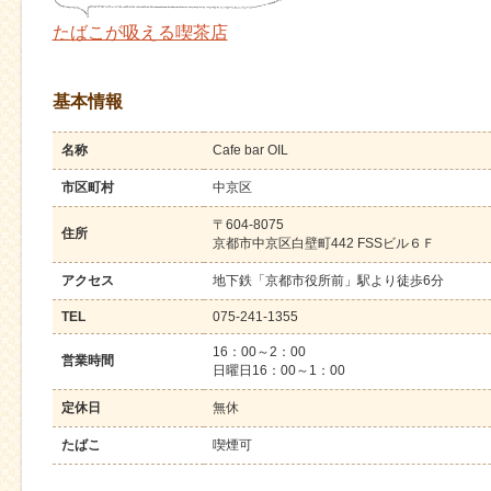
たばこが吸える喫茶店
基本情報
名称
Cafe bar OIL
市区町村
中京区
〒604-8075
住所
京都市中京区白壁町442 FSSビル６Ｆ
アクセス
地下鉄「京都市役所前」駅より徒歩6分
TEL
075-241-1355
16：00～2：00
営業時間
日曜日16：00～1：00
定休日
無休
たばこ
喫煙可