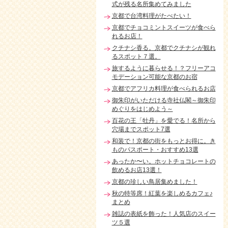
式が残る名所集めてみました
京都で台湾料理がたべたい！
京都でチョコミントスイーツが食べら
れるお店！
クチナシ香る。京都でクチナシが観れ
るスポット７選。
旅するように暮らせる！？フリーアコ
モデーション可能な京都のお宿
京都でアフリカ料理が食べられるお店
御朱印がいただける寺社仏閣～御朱印
めぐりをはじめよう～
百花の王「牡丹」を愛でる！名所から
穴場までスポット7選
和装で！京都の街をもっとお得に。き
ものパスポート・おすすめ13選
あったか〜い。ホットチョコレートの
飲めるお店13選！
京都の珍しい鳥居集めました！
秋の特等席！紅葉を楽しめるカフェ♪
まとめ
雑誌の表紙を飾った！人気店のスイー
ツ５選