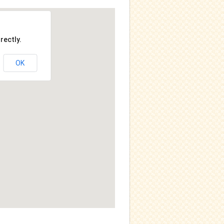
rectly.
OK