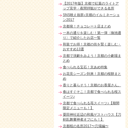
【2017年版】京都で紅葉のライトア
ップ見学・夜間拝観ができる名所
SNS映え抜群♪京都のイルミネーショ
ン2017
京都発！チョコレート店まとめ
一本の通りを楽しむ！第一弾〈御池通
り〉で紹介したお店一覧
和装でお得！京都の街を賢く楽しむ・
おすすめ13選
京都で演劇をみよう！京都の小劇場ま
とめ
食べられる宝石！京あめ特集
お花見シーズン到来！京都の桜餅まと
め
香りと暮らそう！京都のお香屋さん。
春はすぐそこ！京都で食べられる桜ス
イーツ♪
京都で食べられる苺スイーツ♪【期間
限定メニューも！】
粟田神社近辺の和風ゲストハウス【刀
剣乱舞審神者オフにも！】
京都桜の名所2017〜穴場編〜