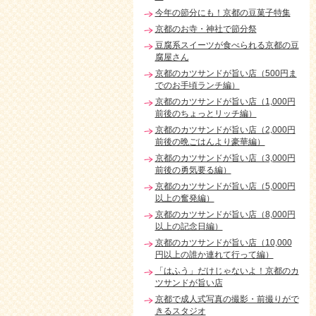
今年の節分にも！京都の豆菓子特集
京都のお寺・神社で節分祭
豆腐系スイーツが食べられる京都の豆
腐屋さん
京都のカツサンドが旨い店（500円ま
でのお手頃ランチ編）
京都のカツサンドが旨い店（1,000円
前後のちょっとリッチ編）
京都のカツサンドが旨い店（2,000円
前後の晩ごはんより豪華編）
京都のカツサンドが旨い店（3,000円
前後の勇気要る編）
京都のカツサンドが旨い店（5,000円
以上の奮発編）
京都のカツサンドが旨い店（8,000円
以上の記念日編）
京都のカツサンドが旨い店（10,000
円以上の誰か連れて行って編）
「はふう」だけじゃないよ！京都のカ
ツサンドが旨い店
京都で成人式写真の撮影・前撮りがで
きるスタジオ