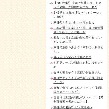
【2017年版】京都で紅葉のライトア
ップ見学・夜間拝観ができる名所
SNS映え抜群♪京都のイルミネーショ
ン2017
京都発！チョコレート店まとめ
一本の通りを楽しむ！第一弾〈御池通
り〉で紹介したお店一覧
和装でお得！京都の街を賢く楽しむ・
おすすめ13選
京都で演劇をみよう！京都の小劇場ま
とめ
食べられる宝石！京あめ特集
お花見シーズン到来！京都の桜餅まと
め
香りと暮らそう！京都のお香屋さん。
春はすぐそこ！京都で食べられる桜ス
イーツ♪
京都で食べられる苺スイーツ♪【期間
限定メニューも！】
粟田神社近辺の和風ゲストハウス【刀
剣乱舞審神者オフにも！】
京都桜の名所2017〜穴場編〜