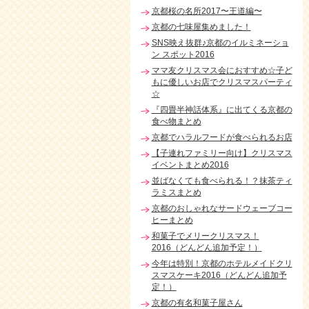
京都桜の名所2017〜王道編〜
京都の七味屋集めました！
SNS映え抜群♪京都のイルミネーショ
ン スポット2016
ママ友クリスマス会におすすめ☆子ど
もに優しいお店でクリスマスパーティ
☆
『四畳半神話体系』に出てくる京都の
食べ物まとめ
京都でハラルフードが食べられるお店
【子連れファミリー向け】クリスマス
イベントまとめ2016
並ばなくても食べられる！？抹茶ティ
ラミスまとめ
京都のおしゃれなサードウェーブコー
ヒーまとめ
和菓子でメリークリスマス！
2016（どんどん追加予定！）
今年は特別！京都のホテルメイドクリ
スマスケーキ2016（どんどん追加予
定！）
京都の有名和菓子屋さん