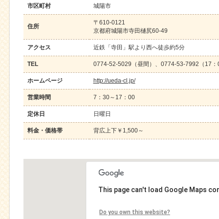
市区町村
城陽市
〒610-0121
住所
京都府城陽市寺田樋尻60-49
アクセス
近鉄「寺田」駅より西へ徒歩約5分
TEL
0774-52-5029（昼間）、0774-53-7992（17
ホームページ
http://ueda-cl.jp/
営業時間
7：30～17：00
定休日
日曜日
料金・価格帯
背広上下￥1,500～
This page can't load Google Maps cor
Do you own this website?