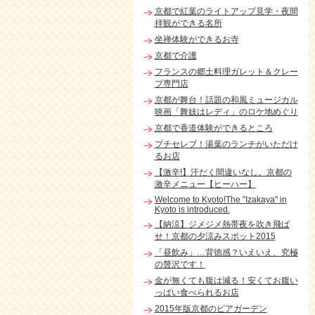
京都で紅葉のライトアップ見学・夜間
拝観ができる名所
坐禅体験ができるお寺
京都で介護
フランスの郷土料理ガレット＆クレー
プ専門店
京都が舞台！話題の和風ミュージカル
映画「舞妓はレディ」のロケ地めぐり
京都で香道体験ができるところ
プチセレブ！湯葉のランチがいただけ
るお店
【激辛!】汗だく間違いなし。京都の
激辛メニュー【ヒーハー】
Welcome to Kyoto!The ”Izakaya" in
Kyoto is introduced.
【納涼】ジメジメ熱帯夜を吹き飛ば
せ！京都の夕涼みスポット2015
「昼飲み」…背徳感？いえいえ、究極
の贅沢です！
金が無くても腹は減る！安くてお腹い
っぱい食べられるお店
2015年版京都のビアガーデン