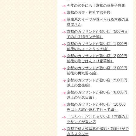
今年の節分にも！京都の豆菓子特集
京都のお寺・神社で節分祭
豆腐系スイーツが食べられる京都の豆
腐屋さん
京都のカツサンドが旨い店（500円ま
でのお手頃ランチ編）
京都のカツサンドが旨い店（1,000円
前後のちょっとリッチ編）
京都のカツサンドが旨い店（2,000円
前後の晩ごはんより豪華編）
京都のカツサンドが旨い店（3,000円
前後の勇気要る編）
京都のカツサンドが旨い店（5,000円
以上の奮発編）
京都のカツサンドが旨い店（8,000円
以上の記念日編）
京都のカツサンドが旨い店（10,000
円以上の誰か連れて行って編）
「はふう」だけじゃないよ！京都のカ
ツサンドが旨い店
京都で成人式写真の撮影・前撮りがで
きるスタジオ