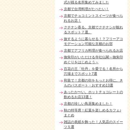
式が残る名所集めてみました
京都で台湾料理がたべたい！
京都でチョコミントスイーツが食べら
れるお店！
クチナシ香る。京都でクチナシが観れ
るスポット７選。
旅するように暮らせる！？フリーアコ
モデーション可能な京都のお宿
京都でアフリカ料理が食べられるお店
御朱印がいただける寺社仏閣～御朱印
めぐりをはじめよう～
百花の王「牡丹」を愛でる！名所から
穴場までスポット7選
和装で！京都の街をもっとお得に。き
ものパスポート・おすすめ13選
あったか〜い。ホットチョコレートの
飲めるお店13選！
京都の珍しい鳥居集めました！
秋の特等席！紅葉を楽しめるカフェ♪
まとめ
雑誌の表紙を飾った！人気店のスイー
ツ５選