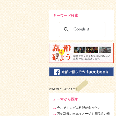
キーワード検索
@kyokrs からのツイート
テーマから探す
今こそ！ジビエ料理が食べたい！
刀剣乱舞の本丸イメージ！書院造の様