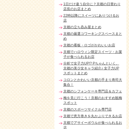
1日だけ違う自分に？京都の日替わり
店長のお店まとめ
22時以降にスイーツにありつけるお
店
京都の立ち呑み屋まとめ
京都の厳選コワーキングスペースまと
め
京都の看板・ロゴがかわいいお店
京都でハロウィン限定スイーツ・お菓
子が食べられるお店
分析で女子力UP!? Pちゃんといく、
京都の美少女キャラ紹介♪ 女子力UP
スポットまとめ
コロンとかわいい京都の手まり寿司大
集合！
京都のシフォンケーキ専門店＆カフェ
梅を見に行こう！京都のおすすめ観梅
スポット
京都のスポーツサイクル専門店
京都で恵方巻きを丸かぶりできるお店
京都でアサイーボウルが食べられるお
店