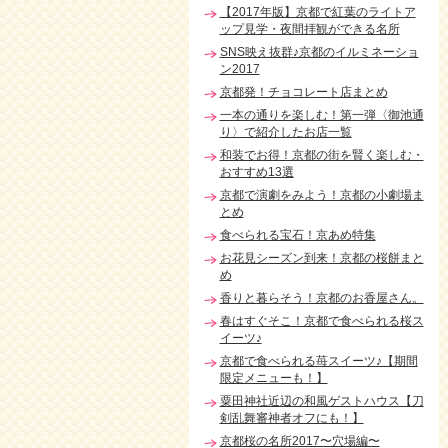
【2017年版】京都で紅葉のライトア
ップ見学・夜間拝観ができる名所
SNS映え抜群♪京都のイルミネーショ
ン2017
京都発！チョコレート店まとめ
一本の通りを楽しむ！第一弾〈御池通
り〉で紹介したお店一覧
和装でお得！京都の街を賢く楽しむ・
おすすめ13選
京都で演劇をみよう！京都の小劇場ま
とめ
食べられる宝石！京あめ特集
お花見シーズン到来！京都の桜餅まと
め
香りと暮らそう！京都のお香屋さん。
春はすぐそこ！京都で食べられる桜ス
イーツ♪
京都で食べられる苺スイーツ♪【期間
限定メニューも！】
粟田神社近辺の和風ゲストハウス【刀
剣乱舞審神者オフにも！】
京都桜の名所2017〜穴場編〜