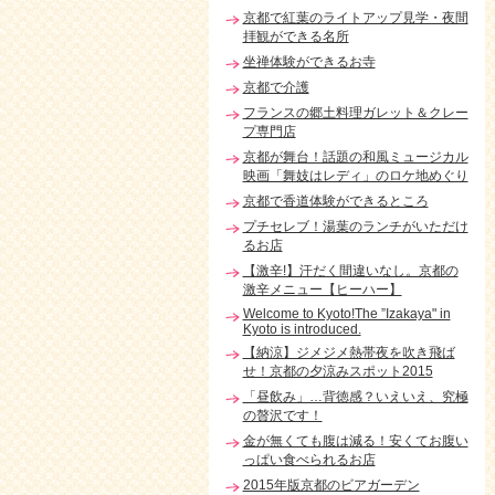
京都で紅葉のライトアップ見学・夜間
拝観ができる名所
坐禅体験ができるお寺
京都で介護
フランスの郷土料理ガレット＆クレー
プ専門店
京都が舞台！話題の和風ミュージカル
映画「舞妓はレディ」のロケ地めぐり
京都で香道体験ができるところ
プチセレブ！湯葉のランチがいただけ
るお店
【激辛!】汗だく間違いなし。京都の
激辛メニュー【ヒーハー】
Welcome to Kyoto!The ”Izakaya" in
Kyoto is introduced.
【納涼】ジメジメ熱帯夜を吹き飛ば
せ！京都の夕涼みスポット2015
「昼飲み」…背徳感？いえいえ、究極
の贅沢です！
金が無くても腹は減る！安くてお腹い
っぱい食べられるお店
2015年版京都のビアガーデン