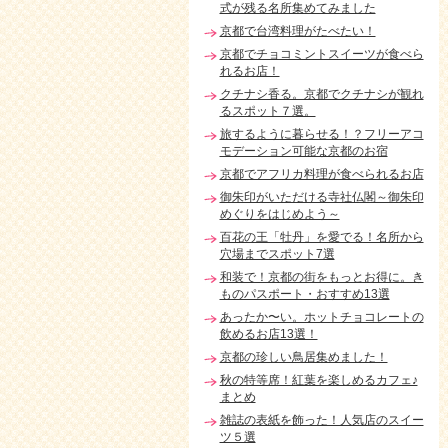
式が残る名所集めてみました
京都で台湾料理がたべたい！
京都でチョコミントスイーツが食べら
れるお店！
クチナシ香る。京都でクチナシが観れ
るスポット７選。
旅するように暮らせる！？フリーアコ
モデーション可能な京都のお宿
京都でアフリカ料理が食べられるお店
御朱印がいただける寺社仏閣～御朱印
めぐりをはじめよう～
百花の王「牡丹」を愛でる！名所から
穴場までスポット7選
和装で！京都の街をもっとお得に。き
ものパスポート・おすすめ13選
あったか〜い。ホットチョコレートの
飲めるお店13選！
京都の珍しい鳥居集めました！
秋の特等席！紅葉を楽しめるカフェ♪
まとめ
雑誌の表紙を飾った！人気店のスイー
ツ５選