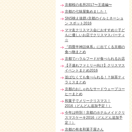
京都桜の名所2017〜王道編〜
京都の七味屋集めました！
SNS映え抜群♪京都のイルミネーショ
ン スポット2016
ママ友クリスマス会におすすめ☆子ど
もに優しいお店でクリスマスパーティ
☆
『四畳半神話体系』に出てくる京都の
食べ物まとめ
京都でハラルフードが食べられるお店
【子連れファミリー向け】クリスマス
イベントまとめ2016
並ばなくても食べられる！？抹茶ティ
ラミスまとめ
京都のおしゃれなサードウェーブコー
ヒーまとめ
和菓子でメリークリスマス！
2016（どんどん追加予定！）
今年は特別！京都のホテルメイドクリ
スマスケーキ2016（どんどん追加予
定！）
京都の有名和菓子屋さん