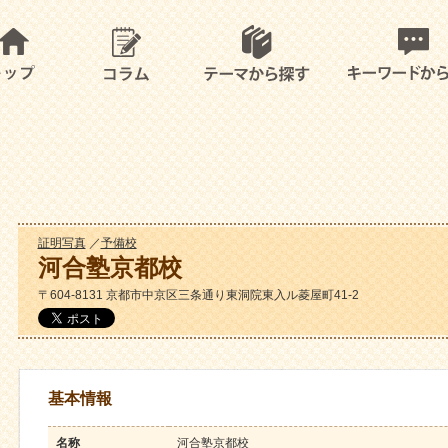
証明写真
／
予備校
河合塾京都校
〒604-8131 京都市中京区三条通り東洞院東入ル菱屋町41-2
基本情報
名称
河合塾京都校