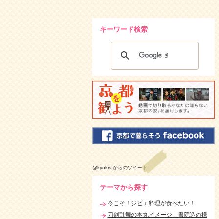
キーワード検索
@kyokrs からのツイート
テーマから探す
今こそ！ジビエ料理が食べたい！
刀剣乱舞の本丸イメージ！書院造の様