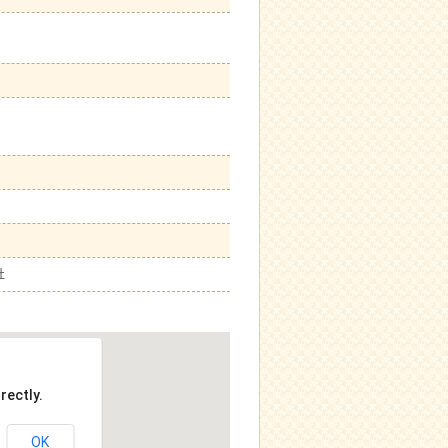
社
rectly.
OK