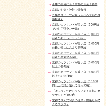
今年の節分にも！京都の豆菓子特集
京都のお寺・神社で節分祭
豆腐系スイーツが食べられる京都の豆
腐屋さん
京都のカツサンドが旨い店（500円ま
でのお手頃ランチ編）
京都のカツサンドが旨い店（1,000円
前後のちょっとリッチ編）
京都のカツサンドが旨い店（2,000円
前後の晩ごはんより豪華編）
京都のカツサンドが旨い店（3,000円
前後の勇気要る編）
京都のカツサンドが旨い店（5,000円
以上の奮発編）
京都のカツサンドが旨い店（8,000円
以上の記念日編）
京都のカツサンドが旨い店（10,000
円以上の誰か連れて行って編）
「はふう」だけじゃないよ！京都のカ
ツサンドが旨い店
京都で成人式写真の撮影・前撮りがで
きるスタジオ