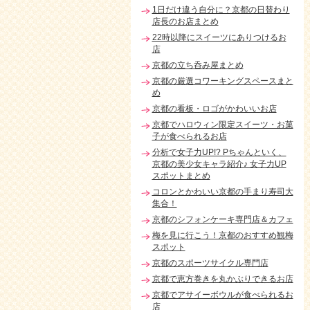
1日だけ違う自分に？京都の日替わり
店長のお店まとめ
22時以降にスイーツにありつけるお
店
京都の立ち呑み屋まとめ
京都の厳選コワーキングスペースまと
め
京都の看板・ロゴがかわいいお店
京都でハロウィン限定スイーツ・お菓
子が食べられるお店
分析で女子力UP!? Pちゃんといく、
京都の美少女キャラ紹介♪ 女子力UP
スポットまとめ
コロンとかわいい京都の手まり寿司大
集合！
京都のシフォンケーキ専門店＆カフェ
梅を見に行こう！京都のおすすめ観梅
スポット
京都のスポーツサイクル専門店
京都で恵方巻きを丸かぶりできるお店
京都でアサイーボウルが食べられるお
店